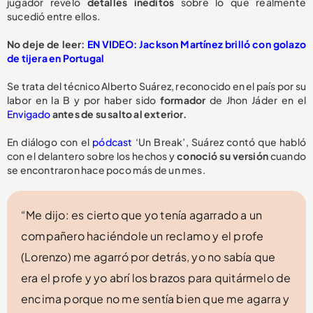
jugador reveló
detalles inéditos
sobre lo que realmente
sucedió entre ellos.
No deje de leer:
EN VIDEO: Jackson Martínez brilló con golazo
de tijera en Portugal
Se trata del técnico Alberto Suárez, reconocido en el país por su
labor en la B y por haber sido
formador
de Jhon Jáder en el
Envigado
antes de su salto al exterior.
En diálogo con el
pódcast
‘Un Break’, Suárez contó que habló
con el delantero sobre los hechos y
conoció su versión
cuando
se encontraron hace poco más de un mes.
“Me dijo: es cierto que yo tenía agarrado a un
compañero haciéndole un reclamo y el profe
(Lorenzo) me agarró por detrás, yo no sabía que
era el profe y yo abrí los brazos para quitármelo de
encima porque no me sentía bien que me agarra y