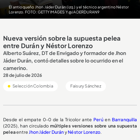
El antioqueño Jhon Jáder Durán (izq.) y el técnico argentino Néstor
Lorenzo. FOTO: GETTY IMAGES Y @JADERDURAN9
Nueva versión sobre la supuesta pelea
entre Durán y Néstor Lorenzo
Alberto Suárez, DT de Envigado y formador de Jhon
Jáder Durán, contó detalles sobre lo ocurrido en el
camerino.
28 de julio de 2026
Selección Colombia
Faisury Sánchez
Desde el empate 0-0 de la Tricolor ante
Perú
en
Barranquilla
(2025), han circulado
múltiples versiones
sobre una
supuesta
pelea
entre
Jhon Jáder Durán
y
Néstor Lorenzo
.