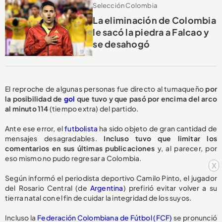
Selección Colombia
La eliminación de Colombia
le sacó la piedra a Falcao y
se desahogó
El reproche de algunas personas fue directo al tumaqueño
por
la posibilidad de
gol
que tuvo y que pasó por encima del arco
al minuto 114
(tiempo extra) del partido.
Ante ese error, el
futbolista
ha sido objeto de gran cantidad de
mensajes desagradables.
Incluso tuvo que limitar los
comentarios en sus últimas publicaciones
y, al parecer, por
eso mismo no pudo regresar a Colombia.
x
Según informó el periodista deportivo Camilo Pinto, el jugador
del Rosario Central (de
Argentina
) prefirió evitar volver a su
tierra natal con el fin de cuidar la integridad de los suyos.
Incluso la
Federación Colombiana de Fútbol (FCF)
se pronunció