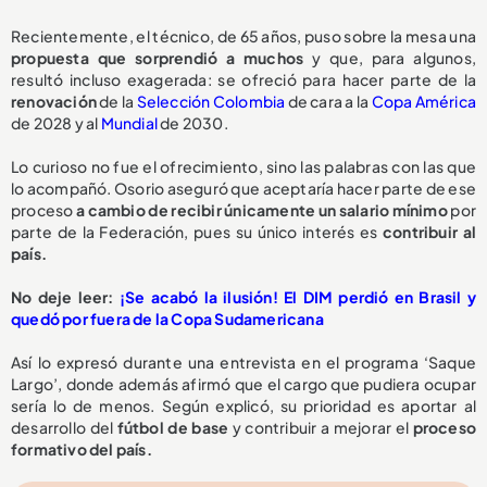
Recientemente, el técnico, de 65 años, puso sobre la mesa una
propuesta
que sorprendió a muchos
y que, para algunos,
resultó incluso exagerada: se ofreció para hacer parte de la
renovación
de la
Selección Colombia
de cara a la
Copa América
de 2028 y al
Mundial
de 2030.
Lo curioso no fue el ofrecimiento, sino las palabras con las que
lo acompañó. Osorio aseguró que aceptaría hacer parte de ese
proceso
a cambio de recibir
únicamente un salario mínimo
por
parte de la Federación, pues su único interés es
contribuir al
país.
No deje leer:
¡Se acabó la ilusión! El DIM perdió en Brasil y
quedó por fuera de la Copa Sudamericana
Así lo expresó durante una entrevista en el programa ‘Saque
Largo’, donde además afirmó que el cargo que pudiera ocupar
sería lo de menos. Según explicó, su prioridad es aportar al
desarrollo del
fútbol de base
y contribuir a mejorar el
proceso
formativo del país.