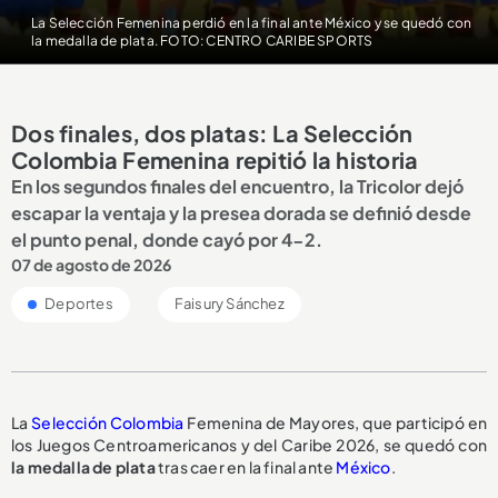
La Selección Femenina perdió en la final ante México y se quedó con
la medalla de plata. FOTO: CENTRO CARIBE SPORTS
Dos finales, dos platas: La Selección
Colombia Femenina repitió la historia
En los segundos finales del encuentro, la Tricolor dejó
escapar la ventaja y la presea dorada se definió desde
el punto penal, donde cayó por 4-2.
07 de agosto de 2026
Deportes
Faisury Sánchez
La
Selección Colombia
Femenina de Mayores, que participó en
los Juegos Centroamericanos y del Caribe 2026, se quedó con
la medalla de plata
tras caer en la final ante
México
.