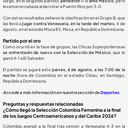
luego, en el segundo partido,
perdieron 1-0 ante México
, pero
levantaron cabeza al derrotar a Puerto Rico por 3-0.
Con estos resultados sellaron la clasificación en el Grupo B, que
las llevó a
jugar contra Venezuela, en la tarde del martes
, 4 de
agosto, en el estadio Moca 85, Moca, en República Dominicana.
Partido por el oro
Como ocurrió en la fase de grupos, las Chicas Superpoderosas
se enfrentarán de nuevo con la
S
elección de México
,
que le
ganó 4-1
a El Salvador.
El partido se jugará este
jueves, 6 de agosto, a las 7:00 de la
noche
(hora de Colombia) en el estadio Cibao, en Santiago,
República Dominicana.
Accede a más información en nuestra sección de
Deportes
.
Preguntas y respuestas relacionadas
¿Cómo llegó la Selección Colombia Femenina a la final
de los Juegos Centroamericanos y del Caribe 2026?
Colombia avanzó a la final tras vencer a Venezuela 4-3 en la