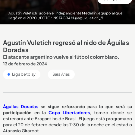
Agustín Vuletich jugó en el Independiente Medellín, equipo al que
llegó en el 2020. /FOTO: INSTAGRAM @aguvuletich_9
Agustín Vuletich regresó al nido de Águilas
Doradas
El atacante argentino vuelve al fútbol colombiano.
13 de febrero de 2024
Liga betplay
Sara Arias
Águilas Doradas
se sigue reforzando para lo que será su
participación en la
Copa Libertadores
, torneo donde se
estrenará ante Bragantino de Brasil. El juego está programado
para el 20 de febrero desde las 7:30 de la noche en el estadio
Atanasio Girardot.