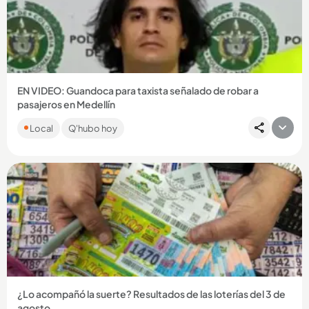
Compartir Noticia
EN VIDEO: Guandoca para taxista señalado de robar a
pasajeros en Medellín
Juan Camilo Marulanda Valencia, de 34 años, es sindicado de
Local
Q'hubo hoy
hurtar a cinco personas en diciembre de 2025....
Compartir Noticia
¿Lo acompañó la suerte? Resultados de las loterías del 3 de
agosto