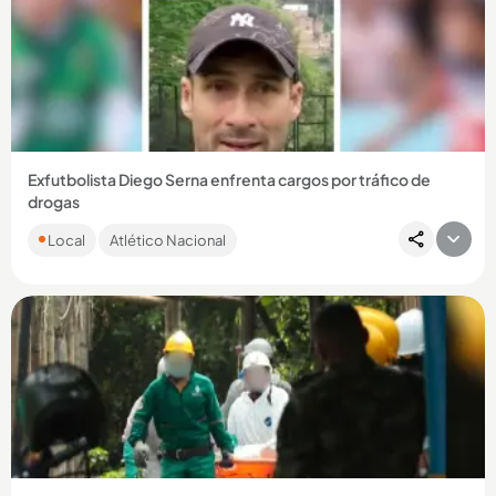
Compartir Noticia
Exfutbolista Diego Serna enfrenta cargos por tráfico de
drogas
El antioqueño fue detenido en el aeropuerto de Miami,
Local
Atlético Nacional
Estados Unidos, intentando ingresar pastillas de
hidrocodona....
Compartir Noticia