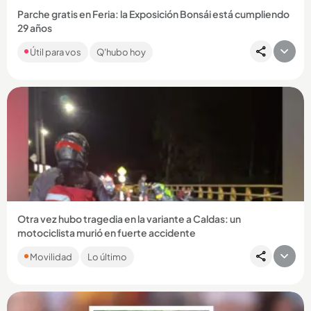
Parche gratis en Feria: la Exposición Bonsái está cumpliendo
29 años
Con música, deporte, árboles y color, el centro comercial
Útil para vos
Q'hubo hoy
Sandiego tendrá actividades gratuitas en agosto con motivo
de la...
Compartir Noticia
Otra vez hubo tragedia en la variante a Caldas: un
motociclista murió en fuerte accidente
La víctima se movilizaba en sentido norte - sur y habría
Movilidad
Lo último
colisionado con otro vehículo en jurisdicción de La Estrella. ...