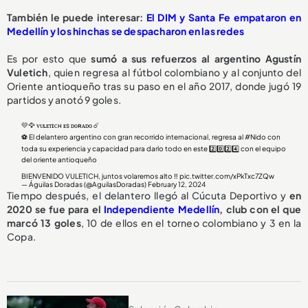
También le puede interesar:
El DIM y Santa Fe empataron en
Medellín y los hinchas se despacharon en las redes
Es por esto que
sumó a sus refuerzos al argentino Agustín
Vuletich
, quien regresa al fútbol colombiano y al conjunto del
Oriente antioqueño tras su paso en el año 2017, donde jugó 19
partidos y anotó 9 goles.
💛🦅 ᴠᴜʟᴇᴛɪᴄʜ ᴇs ᴅᴏʀᴀᴅᴏ ☄️
⚽️ El delantero argentino con gran recorrido internacional, regresa al
#Nido
con
toda su experiencia y capacidad para darlo todo en este 2️⃣0️⃣2️⃣4️⃣ con el equipo
del oriente antioqueño
BIENVENIDO VULETICH, juntos volaremos alto ‼️
pic.twitter.com/xPkTxc7ZQw
— Águilas Doradas (@AguilasDoradas)
February 12, 2024
Tiempo después, el delantero llegó al Cúcuta Deportivo y
en
2020 se fue para el
Independiente Medellín
, club con el que
marcó 13 goles
, 10 de ellos en el torneo colombiano y 3 en la
Copa.