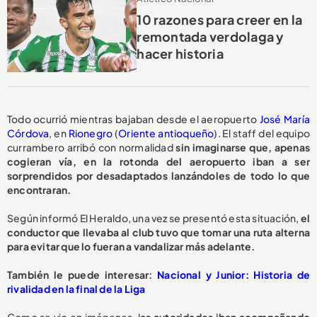
10 razones para creer en la
remontada verdolaga y
hacer historia
Todo ocurrió mientras bajaban desde el aeropuerto
José María
Córdova
, en
Rionegro
(
Oriente antioqueño
). El staff del equipo
currambero arribó con normalidad
sin imaginarse que, apenas
cogieran vía, en la rotonda del aeropuerto iban a ser
sorprendidos por desadaptados lanzándoles de todo lo que
encontraran.
Según informó El Heraldo, una vez se presentó esta situación,
el
conductor que llevaba al club tuvo que tomar una ruta alterna
para evitar que lo fueran a vandalizar más adelante.
También le puede interesar:
Nacional y Junior: Historia de
rivalidad en la final de la Liga