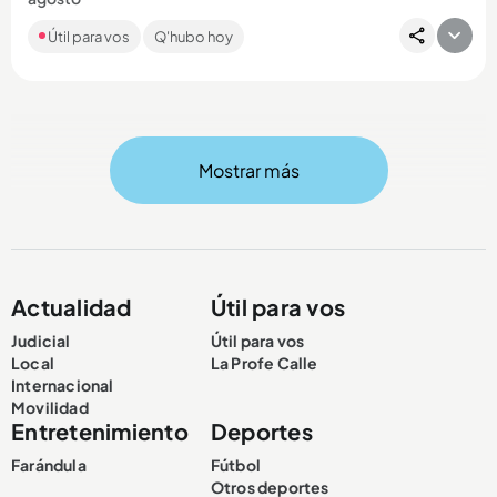
Como cada día, en Q’HUBO le traemos los resultados de los
Útil para vos
Q'hubo hoy
chances y loterías que jugaron en el país. Si es apostador,
esta...
Mostrar más
Compartir Noticia
Actualidad
Útil para vos
Judicial
Útil para vos
Local
La Profe Calle
Internacional
Movilidad
Entretenimiento
Deportes
Farándula
Fútbol
Otros deportes