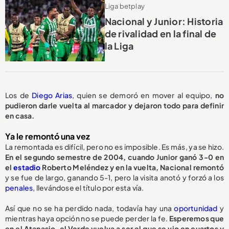
Liga betplay
Nacional y Junior: Historia
de rivalidad en la final de
la Liga
Los de
Diego Arias
, quien se demoró en mover al equipo,
no
pudieron darle vuelta al marcador y dejaron todo para definir
en casa.
Ya le remontó una vez
La remontada es difícil, pero no es imposible. Es más, ya se hizo.
En el segundo semestre de 2004, cuando Junior ganó 3-0 en
el
estadio
Roberto Meléndez y en la vuelta, Nacional remontó
y se fue de largo, ganando 5-1, pero la visita anotó y forzó a los
penales
, llevándose el título por esta vía.
Así que no se ha perdido nada, todavía hay una
oportunidad
y
mientras haya opción no se puede perder la fe.
Esperemos que
en el Atanasio, el Verde vuelva a ser el que se vio en cuartos y