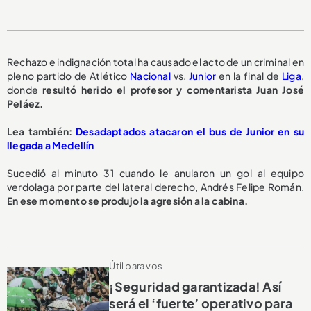
Rechazo e indignación total ha causado el acto de un criminal en
pleno partido de Atlético
Nacional
vs.
Junior
en la final de
Liga
,
donde
resultó herido el profesor y comentarista Juan José
Peláez.
Lea también:
Desadaptados atacaron el bus de Junior en su
llegada a Medellín
Sucedió al minuto 31 cuando le anularon un gol al equipo
verdolaga por parte del lateral derecho, Andrés Felipe Román.
En ese momento se produjo la agresión a la cabina.
Útil para vos
¡Seguridad garantizada! Así
será el ‘fuerte’ operativo para