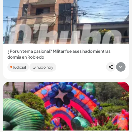
¿Por un tema pasional? Militar fue asesinado mientras
dormía en Robledo
La víctima, César Augusto Hurtado Parra, era suboficial activo
Judicial
Q'hubo hoy
del Ejército. Fue sorprendido cuando estaba durmiendo y
atacado...
Compartir Noticia