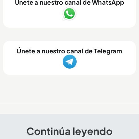
Únete a nuestro canal de WhatsApp
Únete a nuestro canal de Telegram
El arte y el color de la Feria de Flores también se
Continúa leyendo
encuentran en el Palacio Nacional de Medellín