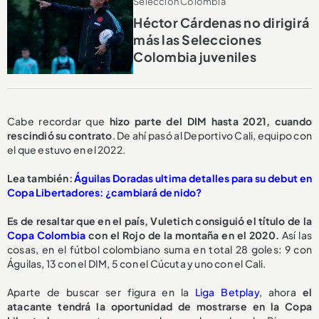
Selección Colombia
Héctor Cárdenas no dirigirá
más las Selecciones
Colombia juveniles
Cabe recordar que
hizo parte del DIM hasta 2021, cuando
rescindió su contrato
. De ahí pasó al Deportivo Cali, equipo con
el que estuvo en el 2022.
Lea también:
Águilas Doradas ultima detalles para su debut en
Copa Libertadores: ¿cambiará de nido?
Es de resaltar que en el país, Vuletich consiguió el título de la
Copa Colombia
con el Rojo de la montaña en el 2020.
Así las
cosas, en el fútbol colombiano suma en total 28 goles: 9 con
Águilas, 13 con el DIM, 5 con el Cúcuta y uno con el Cali.
Aparte de buscar ser figura en la
Liga Betplay
, ahora
el
atacante tendrá la oportunidad de mostrarse en la Copa