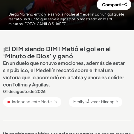
Compartir
Diego Moreno entró y le salvó la noche al Medellín con un gol que le
rescató un triunfo que se veía lejos por lo mostrado en los 90
minutos. FOTO: CAMILO SUÁREZ
¡El DIM siendo DIM! Metió el gol en el
‘Minuto de Dios’ y ganó
En un duelo que no tuvo emociones, además de estar
sin público, el Medellín rescató sobre el final una
victoria que lo acomodó en la tabla y ahora es colíder
con Tolima y Águilas.
01 de agosto de 2026
Independiente Medellín
Merllyn Álvarez Hincapié
Un partido para olvidar y un gol para recordar, en eso se resume