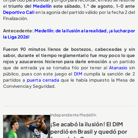
el
triunfo del
Medellín
este sábado, 1.° de agosto, 1-0 ante
Deportivo Cali
en la agonía del partido válido por la fecha 2 del
Finalización.
Antecedente:
Medellín: de la ilusión a la realidad, ¡a luchar por
la Liga 2026!
Fueron 90 minutos llenos de bostezos, cabeceadas y sin
sabor, durante el tiempo reglamentario fue muy poco lo que
rojos y azucareros hicieron para darle emoción
a un partido
que de entrada ya se tornaba frío por tener al
Atanasio
sin
público, pues con este juego el
DIM
cumplía la sanción de 2
partidos a
puerta cerrada
que le había impuesto la Mesa de
Convivencia y Seguridad.
Independiente Medellín
¡Se acabó la ilusión! El DIM
perdió en Brasil y quedó por