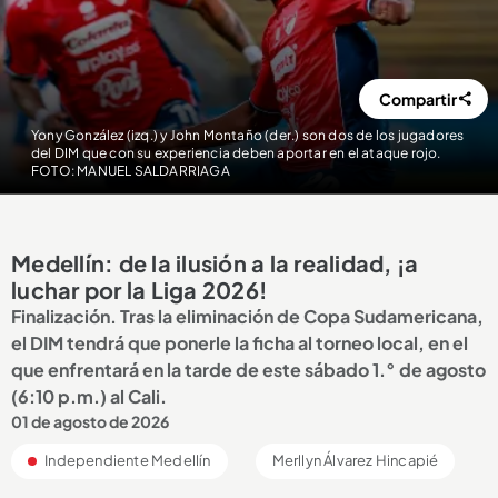
Compartir
Yony González (izq.) y John Montaño (der.) son dos de los jugadores
del DIM que con su experiencia deben aportar en el ataque rojo.
FOTO: MANUEL SALDARRIAGA
Medellín: de la ilusión a la realidad, ¡a
luchar por la Liga 2026!
Finalización. Tras la eliminación de Copa Sudamericana,
el DIM tendrá que ponerle la ficha al torneo local, en el
que enfrentará en la tarde de este sábado 1.° de agosto
(6:10 p.m.) al Cali.
01 de agosto de 2026
Independiente Medellín
Merllyn Álvarez Hincapié