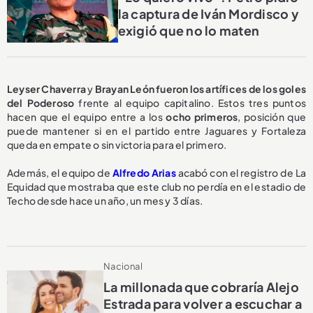
la captura de Iván Mordisco y
exigió que no lo maten
Leyser Chaverra
y
Brayan León
fueron los artífices de los goles
del Poderoso
frente al equipo capitalino. Estos tres puntos
hacen que el equipo entre a los
ocho primeros
, posición que
puede mantener si en el partido entre Jaguares y Fortaleza
queda en empate o sin victoria para el primero.
Además, el equipo de
Alfredo Arias
acabó con el registro de La
Equidad que mostraba que este club no perdía en el estadio de
Techo desde hace un año, un mes y 3 días.
Nacional
La millonada que cobraría Alejo
Estrada para volver a escuchar a