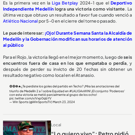
Es la primera vez en la
Liga Betplay
2024-1 que el
Deportivo
Independiente Medellín
logra una victoria como visitante
. La
última vez que obtuvo un resultado a favor fue cuando venció a
Atlético Nacional
por 5-0 en el cierre del torneo pasado.
Le puede interesar:
¡Ojo! Durante Semana Santa la Alcaldía de
Medellín y la Gobernación modifican sus horarios de atención
al público
Para el Rojo, la victoria llegó en el mejor momento, luego de
seis
encuentros fuera de casa en los que empataba o perdía
, y
después de perder su invicto de 20 fechas sin obtener un
resultado negativo como local en el Atanasio.
🔵🔴⚽🔥¿Te perdiste los goles del partido en Techo? ¡Mira las anotaciones del
triunfo de Medellín 2 a 1 sobre Equidad en
#LALIGAxWIN
! ¡El conjunto 'Poderoso'
con esta victoria se metió parcialmente al grupo de los ocho!
pic.twitter.com/vJVxp0qbYV
— Win Sports (@WinSportsTV)
March 23, 2024
Local
“Lo quiero vivo”: Petro pidió