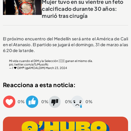
Mujer tuvo en su vientre un feto
calcificado durante 30 años:
murió tras cirugía
El próximo encuentro del Medellín será ante el América de Cali
en el Atanasio. El partido se jugará el domingo, 31 de marzo a las
6:20 de la tarde.
Mi vida cuando el DIM y la Selección 🇨🇴 ganan el mismo día.
pic.twitter.com/a7LrMusoRc
— I ♥ DIM® (@AMOALDIM)
March 23, 2024
Reacciona a esta noticia:
0%
0%
0%
0%