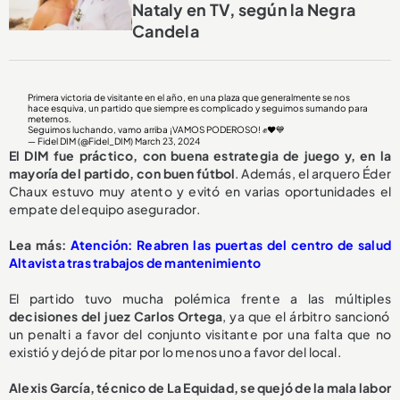
Nataly en TV, según la Negra
Candela
Primera victoria de visitante en el año, en una plaza que generalmente se nos
hace esquiva, un partido que siempre es complicado y seguimos sumando para
meternos.
Seguimos luchando, vamo arriba ¡VAMOS PODEROSO! ✊❤️💙
— Fidel DIM (@Fidel_DIM)
March 23, 2024
El
DIM fue práctico, con buena estrategia de juego y, en la
mayoría del partido, con buen fútbol
. Además, el arquero Éder
Chaux estuvo muy atento y evitó en varias oportunidades el
empate del equipo asegurador.
Lea más:
Atención: Reabren las puertas del centro de salud
Altavista tras trabajos de mantenimiento
El partido tuvo mucha polémica frente a las múltiples
decisiones del juez
Carlos Ortega
, ya que el árbitro sancionó
un penalti a favor del conjunto visitante por una falta que no
existió y dejó de pitar por lo menos uno a favor del local.
Alexis García, técnico de
La Equidad, se quejó de la mala labor