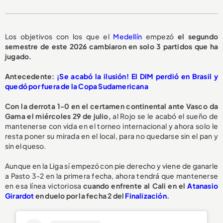
Los objetivos con los que el
Medellín
empezó
el segundo
semestre de este 2026 cambiaron en solo 3 partidos que ha
jugado.
Antecedente:
¡Se acabó la ilusión! El DIM perdió en Brasil y
quedó por fuera de la Copa Sudamericana
Con la derrota 1-0 en el certamen continental ante Vasco da
Gama el miércoles 29 de julio,
al Rojo se le acabó el sueño de
mantenerse con vida en el torneo internacional y ahora solo le
resta poner su mirada en el local, para no quedarse sin el pan y
sin el queso.
Aunque en la Liga sí empezó con pie derecho y viene de ganarle
a Pasto 3-2 en la primera fecha, ahora tendrá que mantenerse
en esa línea victoriosa
cuando enfrente al Cali en el
Atanasio
Girardot
en duelo por la fecha 2 del
Finalización
.