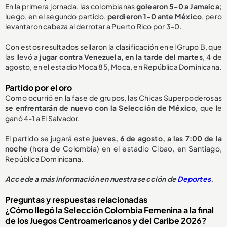
En la primera jornada, las colombianas
golearon 5-0 a Jamaica
;
luego, en el segundo partido,
perdieron 1-0 ante México
, pero
levantaron cabeza al derrotar a Puerto Rico por 3-0.
Con estos resultados sellaron la clasificación en el Grupo B, que
las llevó a
jugar contra Venezuela, en la tarde del martes
, 4 de
agosto, en el estadio Moca 85, Moca, en República Dominicana.
Partido por el oro
Como ocurrió en la fase de grupos, las Chicas Superpoderosas
se enfrentarán de nuevo con la
S
elección de México
,
que le
ganó 4-1
a El Salvador.
El partido se jugará este
jueves, 6 de agosto, a las 7:00 de la
noche
(hora de Colombia) en el estadio Cibao, en Santiago,
República Dominicana.
Accede a más información en nuestra sección de
Deportes
.
Preguntas y respuestas relacionadas
¿Cómo llegó la Selección Colombia Femenina a la final
de los Juegos Centroamericanos y del Caribe 2026?