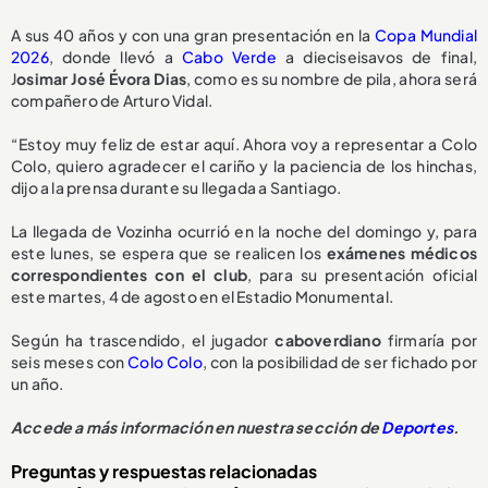
A sus 40 años y con una gran presentación en la
Copa Mundial
2026
, donde llevó a
Cabo Verde
a dieciseisavos de final,
J
osimar José Évora Dias
, como es su nombre de pila, ahora será
compañero de Arturo Vidal.
“Estoy muy feliz de estar aquí. Ahora voy a representar a Colo
Colo, quiero agradecer el cariño y la paciencia de los hinchas,
dijo a la prensa durante su llegada a Santiago.
La llegada de Vozinha ocurrió en la noche del domingo y, para
este lunes, se espera que se realicen los
exámenes médicos
correspondientes con el club
, para su presentación oficial
este martes, 4 de agosto en el Estadio Monumental.
Según ha trascendido, el jugador
caboverdiano
firmaría por
seis meses con
Colo Colo
, con la posibilidad de ser fichado por
un año.
Accede a más información en nuestra sección de
Deportes
.
Preguntas y respuestas relacionadas