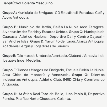
Babyfútbol Colanta Masculino
Grupo A:
Municipio de Envigado, CD Estudiantil, Fortaleza Ceif y
Acord Antioquia.
Grupo B:
Municipio de Jardín, Belén La Nubia Arco Zaragoza,
Juventus Imder Florida y Estados Unidos.
Grupo C:
Municipio de
Caucasia, Atlético Nacional, Deportivo Cali y Centro Cajasai –
San Andrés Islas.
Grupo D:
Yarumito de Itagüí, Alianza Antioquia,
Academia Fergus y Forjadores de Sueños.
Grupo E:
Talentos de Urabá de Apartadó, Clubanti, Varsovia II de
Ibagué e Inder Medellín.
Grupo F:
Tiendas Margos de Envigado, Escuela Belén La Nubia,
Área Chica de Montería y Venezuela.
Grupo G:
Talentos
Indeportes Antioquia, Athletic Club, IMRD Chía y Comfenalco
Antioquia.
Grupo H:
Atlético Real Toro de Bello, Juan Pablo II, Deportivo
Pereira, Pacífico Norte Chocoano Colanta.