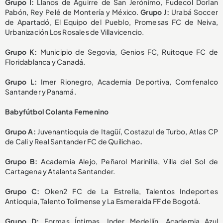
Grupo I:
Llanos de Aguirre de San Jerónimo, Fudecol Dorlan
Pabón, Rey Pelé de Montería y México.
Grupo J:
Urabá Soccer
de Apartadó, El Equipo del Pueblo, Promesas FC de Neiva,
Urbanización Los Rosales de Villavicencio.
Grupo K:
Municipio de Segovia, Genios FC, Ruitoque FC de
Floridablanca y Canadá.
Grupo L:
Imer Rionegro, Academia Deportiva, Comfenalco
Santander y Panamá.
Babyfútbol Colanta Femenino
Grupo A:
Juvenantioquia de Itagüí, Costazul de Turbo, Atlas CP
de Cali y Real Santander FC de Quilichao
.
Grupo B:
Academia Alejo, Peñarol Marinilla, Villa del Sol de
Cartagena y Atalanta Santander.
Grupo C:
Oken2 FC de La Estrella, Talentos Indeportes
Antioquia, Talento Tolimense y La Esmeralda FF de Bogotá.
Grupo D:
Formas Íntimas, Inder Medellín, Academia Azul