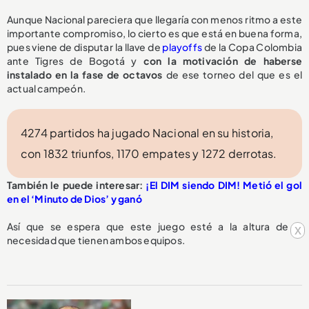
Aunque Nacional pareciera que llegaría con menos ritmo a este
importante compromiso, lo cierto es que está en buena forma,
pues viene de disputar la llave de
playoffs
de la Copa Colombia
ante Tigres de Bogotá y
con la motivación de haberse
instalado en la fase de octavos
de ese torneo del que es el
actual campeón.
4274 partidos ha jugado Nacional en su historia,
con 1832 triunfos, 1170 empates y 1272 derrotas.
También le puede interesar:
¡El DIM siendo DIM! Metió el gol
en el ‘Minuto de Dios’ y ganó
Así que se espera que este juego esté a la altura de la
x
necesidad que tienen ambos equipos.