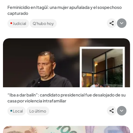
Feminicidio en Itagüí: una mujer apuñalada y el sospechoso
capturado
Trabajaba como gestora en el Instituto de Cultura,
Judicial
Q'hubo hoy
Recreación y Deporte del municipio. El señalado asesino,
quien sería su...
Compartir Noticia
“Iba a dar balín”: candidato presidencial fue desalojado de su
casa por violencia intrafamiliar
Santiago Botero aseguró que no tiene problemas con la
Local
Lo último
mamá de su hijo y que todo forma parte de un ataque con
intereses políticos....