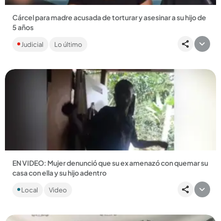
Cárcel para madre acusada de torturar y asesinar a su hijo de
5 años
El menor fue víctima de maltratos entre febrero y mayo de
Judicial
Lo último
este año. La desalmada mujer hasta le habría pegado con
cables...
Compartir Noticia
EN VIDEO: Mujer denunció que su ex amenazó con quemar su
casa con ella y su hijo adentro
En las imágenes se ve cuando la mujer confronta al sujeto,
Local
Video
mientras el pequeño llora desconsoladamente. ...