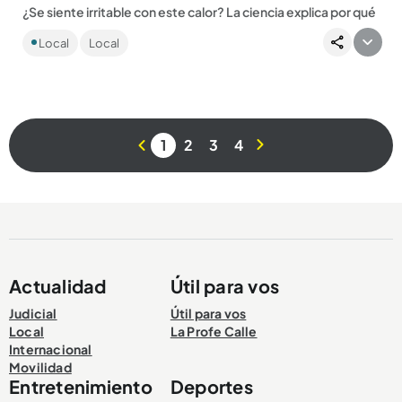
¿Se siente irritable con este calor? La ciencia explica por qué
Expertos hablan de lo que se llama sicología del clima, pero
Local
Local
es claro que el calor de estos días puede alterar el genio de...
1
2
3
4
Compartir Noticia
Actualidad
Útil para vos
Judicial
Útil para vos
Local
La Profe Calle
Internacional
Movilidad
Entretenimiento
Deportes