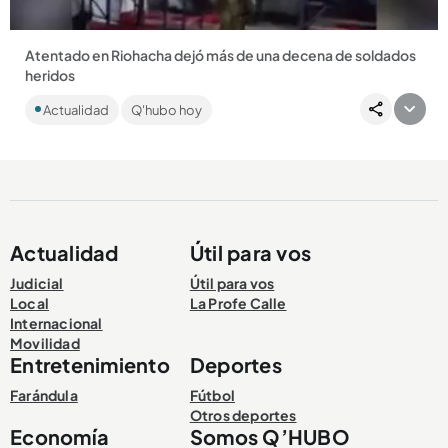
Atentado en Riohacha dejó más de una decena de soldados
heridos
Desde el Ejército afirmaron que el Eln estaría detrás del
Actualidad
Q'hubo hoy
violento ataque....
Actualidad
Útil para vos
Compartir Noticia
Judicial
Útil para vos
Local
La Profe Calle
Internacional
Movilidad
Entretenimiento
Deportes
Farándula
Fútbol
Otros deportes
Economía
Somos Q’HUBO