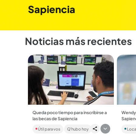
Sapiencia
Noticias más recientes
Queda poco tiempo para inscribirse a
Wendy 
las becas de Sapiencia
Sapienc
Hay 1300 becas que hacen parte de
La jove
Útil para vos
Q'hubo hoy
Loca
una convocatoria de educación
beca qu
superior que incluye, además,
punto d