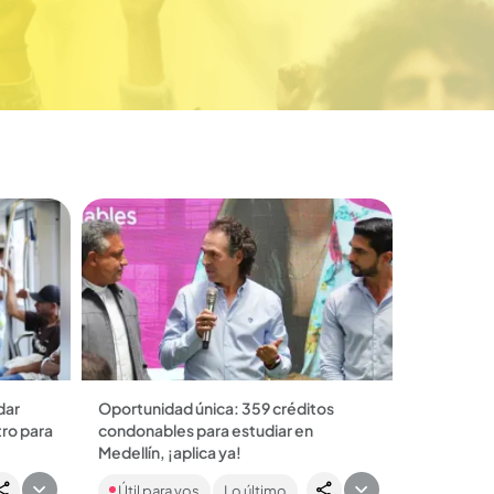
dar
Oportunidad única: 359 créditos
ro para
condonables para estudiar en
Medellín, ¡aplica ya!
 En
La Alcaldía de Medellín lanzó una nueva
Útil para vos
Lo último
ete
convocatoria de los Fondos Sapiencia