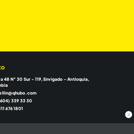
to
a 48 N° 30 Sur - 119, Envigado - Antioquia,
mbia
ellin@qhubo.com
(604) 339 33 30
11 676 1801
x