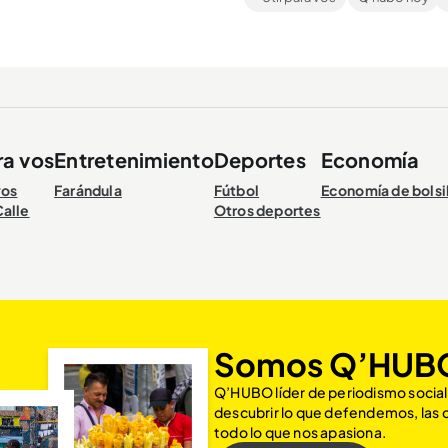
toria,...
Metro a solo $ 1600 por viaje. A
la información....
ra vos
Entretenimiento
Deportes
Economía
vos
Farándula
Fútbol
Economía de bolsi
Calle
Otros deportes
Somos Q’HUB
Q’HUBO líder de periodismo social
descubrir lo que defendemos, las
todo lo que nos apasiona.