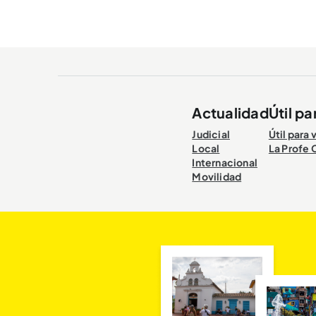
créditos condonables....
convoca
Actualidad
Útil pa
Judicial
Útil para 
Local
La Profe 
Internacional
Movilidad