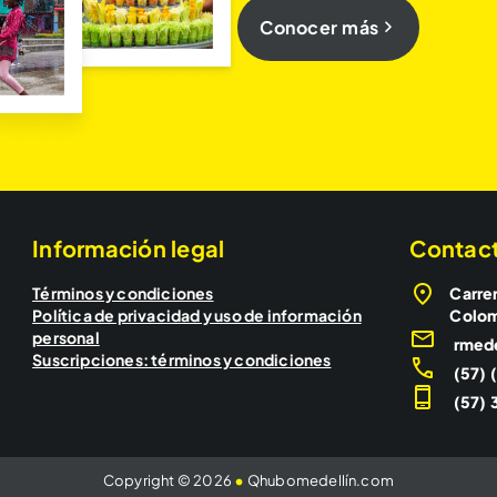
Conocer más
Información legal
Contac
Términos y condiciones
Carrer
Política de privacidad y uso de información
Colo
personal
rmed
Suscripciones: términos y condiciones
(57) 
(57) 3
Copyright © 2026
•
Qhubomedellín.com