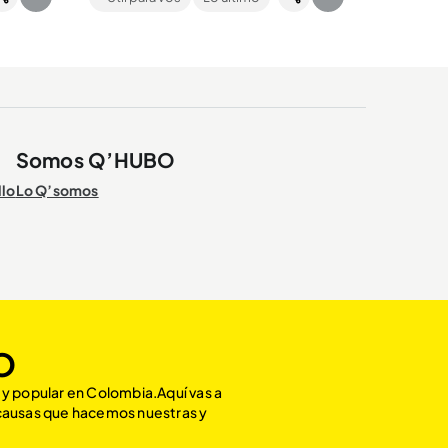
cá toda
para que más jóvenes puedan cumplir
el sueño...
Somos Q’HUBO
llo
Lo Q’somos
O
 y popular en Colombia.Aquí vas a
 causas que hacemos nuestras y