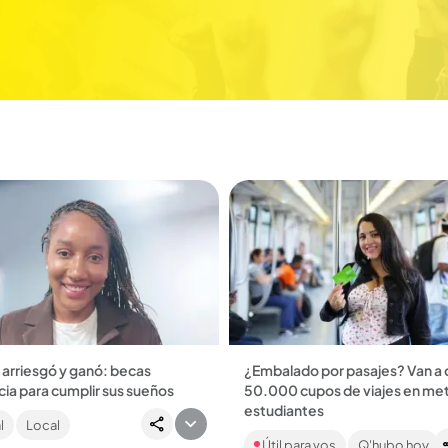
arriesgó y ganó: becas
¿Embalado por pasajes? Van a 
ia para cumplir sus sueños
50.000 cupos de viajes en met
n de Buenos Aires aprovechó la
estudiantes
l
Local
e le otorgó Sapiencia y está a
¡Atención, jóvenes de Medellín!
e ser magíster. Hay nueva
Útil para vos
Q'hubo hoy
2026, podrán postularse al tiqu