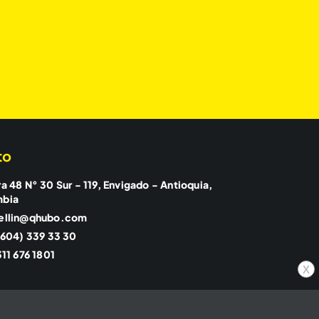
to
a 48 N° 30 Sur - 119, Envigado - Antioquia,
mbia
ellin@qhubo.com
(604) 339 33 30
11 676 1801
x