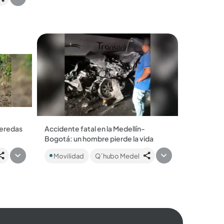
veredas
Accidente fatal en la Medellín-
Bogotá: un hombre pierde la vida
raron
Un fuerte accidente en la autopista
Movilidad
Q´hubo Medellín
Medellín–Bogotá dejó un hombre
nes de
muerto y tres vehículos
involucrados....