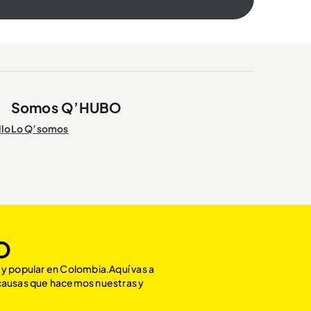
Somos Q’HUBO
llo
Lo Q’somos
O
 y popular en Colombia.Aquí vas a
 causas que hacemos nuestras y