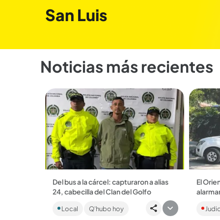
San Luis
Noticias más recientes
Del bus a la cárcel: capturaron a alias
El Orie
24, cabecilla del Clan del Golfo
alarma
Hizo parte del Clan Oriente, donde
En cuat
Local
Q'hubo hoy
Judic
estuvo dentro de la seguridad de alias
persona
Terror, abatido en un operativo de la
con más