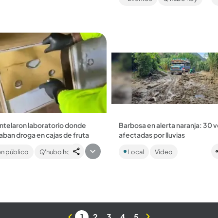
imperdibles para todos....
telaron laboratorio donde
Barbosa en alerta naranja: 30 
ban droga en cajas de fruta
afectadas por lluvias
 ubicados en zona rural de San
Turbo y San Luis también regist
n público
Q'hubo hoy
Local
Video
aciendo pasar las cajas como
afectaciones por los fuertes
de exportación. Sería
aguaceros. Vea aquí las imáge
ciente al Clan...
las emergencias....
1
2
3
4
5