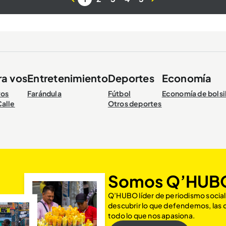
ra vos
Entretenimiento
Deportes
Economía
vos
Farándula
Fútbol
Economía de bolsi
Calle
Otros deportes
Somos Q’HUB
Q’HUBO líder de periodismo social
descubrir lo que defendemos, las
todo lo que nos apasiona.