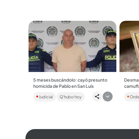
Policía....
5 meses buscándolo: cayó presunto
Desman
homicida de Pablo en San Luís
camufla
El cuerpo de la víctima estaba baleado
Estaban
Judicial
Q'hubo hoy
Orde
a borde de carretera el pasado 20 de
Luis, h
julio. ...
frutas 
pertene