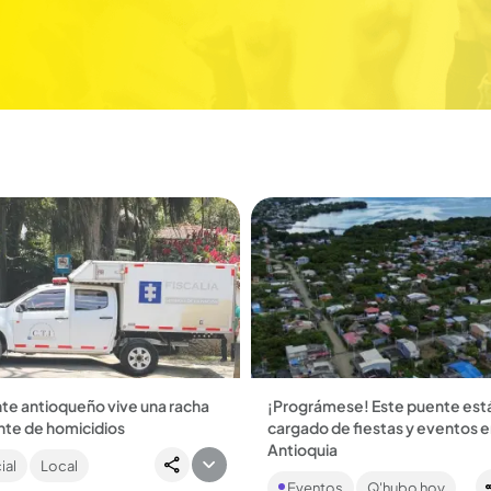
nte antioqueño vive una racha
¡Prográmese! Este puente est
nte de homicidios
cargado de fiestas y eventos 
ro días fueron asesinadas ocho
Antioquia
ial
Local
s. Rionegro fue el municipio
Turbo, San Luis, La Ceja, Chigo
 casos reportados....
Eventos
Q'hubo hoy
otros municipios tendrán even