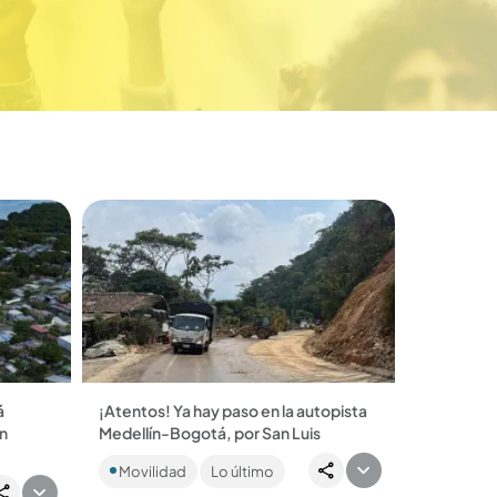
á
¡Atentos! Ya hay paso en la autopista
en
Medellín-Bogotá, por San Luis
Después de una semana de caos, la
Movilidad
Lo último
autopista Medellín-Bogotá fue
rodó y
reabierta parcialmente....
tos