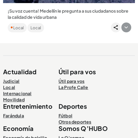
¡Su voz cuenta! Medellín le pregunta a sus ciudadanos sobre
la calidad de vida urbana
Medellín participa en la medición global de ONU-Hábitat.
Local
Local
RespondA la Encuesta de calidad de vida urbana y ayude a
transformar...
Actualidad
Útil para vos
Compartir Noticia
Judicial
Útil para vos
Local
La Profe Calle
Internacional
Movilidad
Entretenimiento
Deportes
Farándula
Fútbol
Otros deportes
Economía
Somos Q’HUBO
Economía de bolsillo
Lo Q’somos