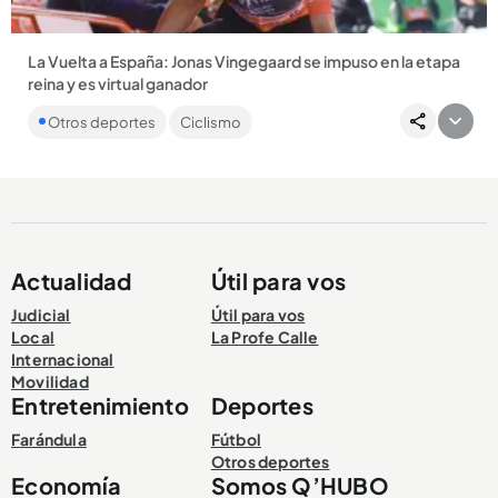
La Vuelta a España: Jonas Vingegaard se impuso en la etapa
reina y es virtual ganador
Egan Bernal y Santiago Buitrago fueron protagonistas en la
Otros deportes
Ciclismo
fracción en busca de una nueva victoria nacional. ...
Actualidad
Útil para vos
Compartir Noticia
Judicial
Útil para vos
Local
La Profe Calle
Internacional
Movilidad
Entretenimiento
Deportes
Farándula
Fútbol
Otros deportes
Economía
Somos Q’HUBO