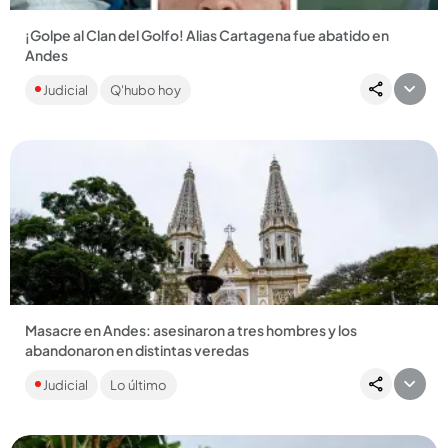
¡Golpe al Clan del Golfo! Alias Cartagena fue abatido en
Andes
Este hombre, señalado cabecilla del Clan del Golfo en Andes
Judicial
Q'hubo hoy
y Jardín, se enfrentó a miembros de la Fuerza Pública desde
el...
Compartir Noticia
Masacre en Andes: asesinaron a tres hombres y los
abandonaron en distintas veredas
Los familiares de las víctimas tuvieron que recuperar sus
Judicial
Lo último
cuerpos y llevarlos a la morgue municipal. Se desconocen los
autores...