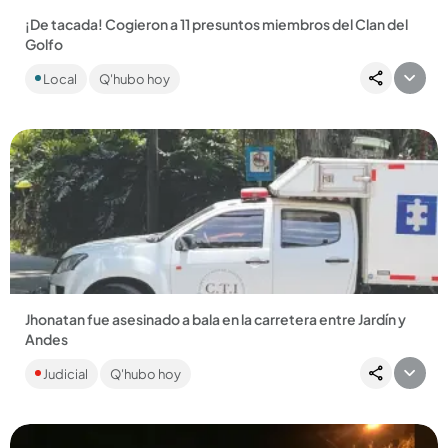
¡De tacada! Cogieron a 11 presuntos miembros del Clan del
Golfo
En distintos operativos se realizaron en Yarumal, Don Matías (1
Local
Q'hubo hoy
más por delito sexual) y Andes. Dentro de esos estarían los...
Compartir Noticia
Jhonatan fue asesinado a bala en la carretera entre Jardín y
Andes
Ocurrió en el sector Las Palmas, jurisdicción de Jardín, y sería
Judicial
Q'hubo hoy
la tercera víctima de homicidio de ese municipio en lo que...