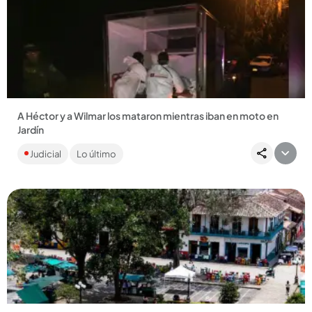
Compartir Noticia
A Héctor y a Wilmar los mataron mientras iban en moto en
Jardín
La Policía investiga si este homicidio está relacionado con
Judicial
Lo último
ajustes de cuentas entre bandas criminales que operan en
ese...
Compartir Noticia