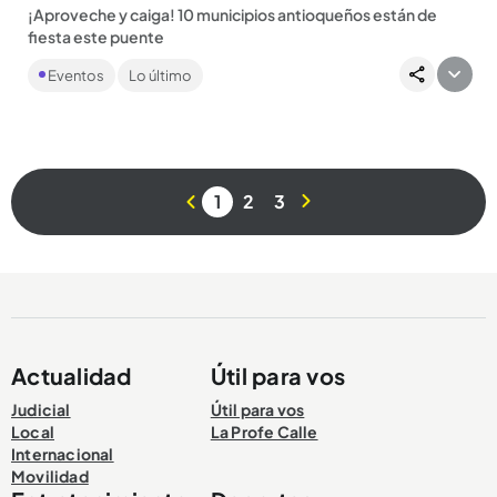
¡Aproveche y caiga! 10 municipios antioqueños están de
fiesta este puente
Del 1 al 3 de noviembre los antioqueños tendrán un puente
Eventos
Lo último
largo para gozar de la cultura, la naturaleza y las fiestas que...
1
2
3
Compartir Noticia
Actualidad
Útil para vos
Judicial
Útil para vos
Local
La Profe Calle
Internacional
Movilidad