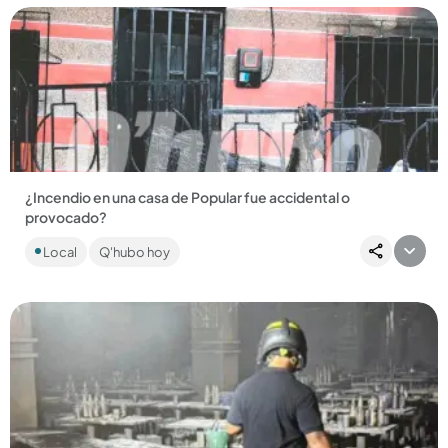
Compartir Noticia
¿Incendio en una casa de Popular fue accidental o
provocado?
Investigación. Un hombre y una mujer resultaron heridos el
Local
Q'hubo hoy
miércoles en la tarde; ella se encuentra grave en el San
Vicente....
Compartir Noticia