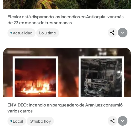
El calor está disparando los incendios en Antioquia: van más
de 23 en menos de tres semanas
El verano todavía no llega a su punto más crítico y en Antioquia
Actualidad
Lo último
ya se sienten sus consecuencias....
Compartir Noticia
EN VIDEO: Incendio en parqueadero de Aranjuez consumió
varios carros
Las autoridades investigan las causas precisas de la
Local
Q'hubo hoy
emergencia....