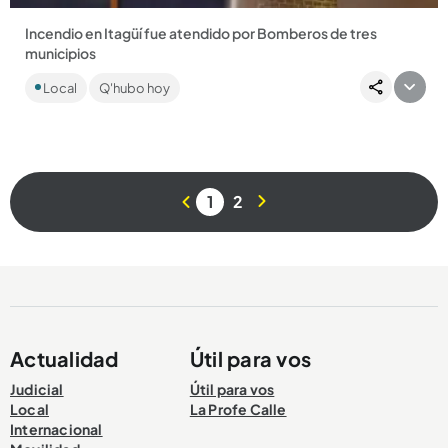
Incendio en Itagüí fue atendido por Bomberos de tres
municipios
La rápida reacción evitó que el fuego se propagara a
Local
Q'hubo hoy
empresas y estructuras aledañas....
1
2
Compartir Noticia
Actualidad
Útil para vos
Judicial
Útil para vos
Local
La Profe Calle
Internacional