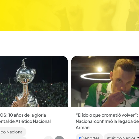
S: 10 años de la gloria
“El ídolo que prometió volver”:
ntal de Atlético Nacional
Nacional confirmó la llegada de
 años Nacional ganó su
Armani
ico Nacional
a Copa Libertadores, Q’HUBO
El portero argentino regresó al 
rda en 10 datos. ...
Deportes
Atlético Naciona
que lo vio levantar 13 títulos. Le