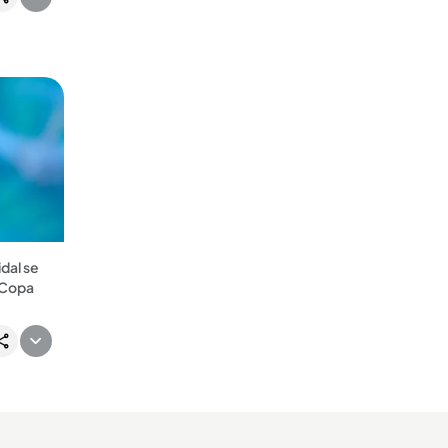
historia...
mó. ...
dal se
 Copa
o, tuvo
 el
uartos