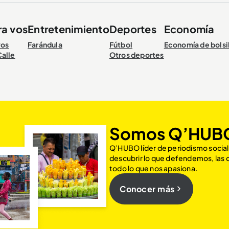
ra vos
Entretenimiento
Deportes
Economía
vos
Farándula
Fútbol
Economía de bolsi
Calle
Otros deportes
Somos Q’HUB
Q’HUBO líder de periodismo social
descubrir lo que defendemos, las
todo lo que nos apasiona.
Conocer más