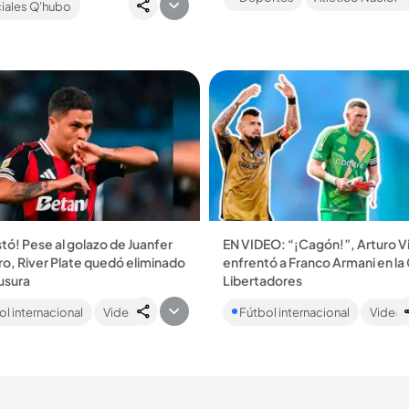
iales Q'hubo
contamos por cuánto tiempo fir
tó! Pese al golazo de Juanfer
EN VIDEO: “¡Cagón!”, Arturo Vi
o, River Plate quedó eliminado
enfrentó a Franco Armani en la
usura
Libertadores
oqueño fue protagonista en la
El chileno, jugador del Colo Col
l internacional
Video
Fútbol internacional
Video
 ante Racing....
varios momentos tensos contra
arquero del River Plate en los c
de final...