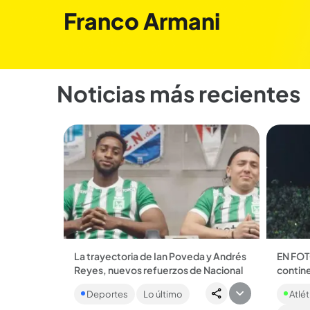
Franco Armani
Noticias más recientes
La trayectoria de Ian Poveda y Andrés
EN FOTO
Reyes, nuevos refuerzos de Nacional
contine
El defensor de 26 años regresa al club
Hace 10
Deportes
Lo último
Atlét
paisa tras su paso por la MLS, mientras
segund
que el delantero llega procedente del
lo recue