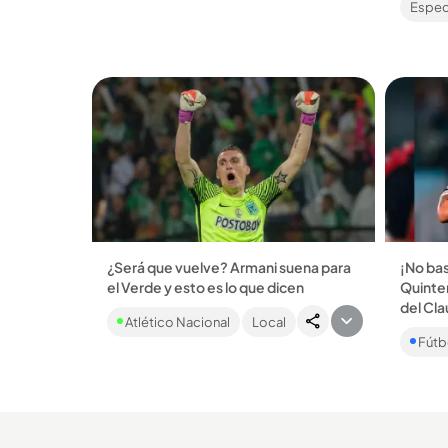
Espec
Inter...
¿Será que vuelve? Armani suena para
¡No bas
el Verde y esto es lo que dicen
Quinter
El representante del guardameta
del Cla
Atlético Nacional
Local
argentino abrió la puerta de
El anti
negociación....
Fútbo
derrota