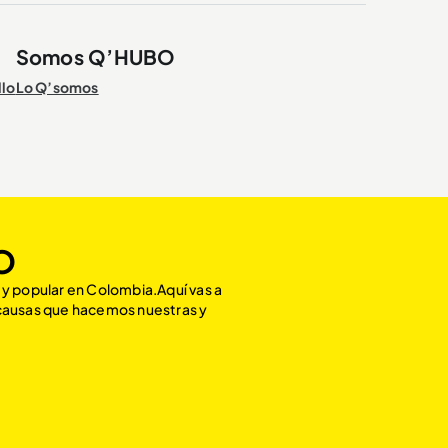
Somos Q’HUBO
llo
Lo Q’somos
O
 y popular en Colombia.Aquí vas a
 causas que hacemos nuestras y