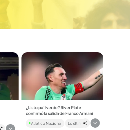
¿Listo pa’l verde? River Plate
confirmó la salida de Franco Armani
River Plate despidió al argentino con
Atlético Nacional
Lo último
un emotivo video en el que recordó
club
que es el portero con más títulos en la
l