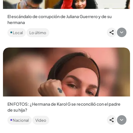
El escándalo de corrupción de Juliana Guerrero y de su
hermana
Las jóvenes habrían pedido comisiones y pagos anticipados
Local
Lo último
para adjudicar contratos....
Compartir Noticia
EN FOTOS: ¿Hermana de Karol G se reconcilió con el padre
de su hija?
La también influenciadora ha compartido imágenes al lado
Nacional
Video
del hombre que hace unos meses denunció públicamente
por un supuesto...