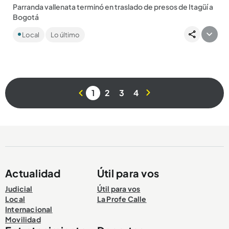
Parranda vallenata terminó en traslado de presos de Itagüí a
Bogotá
Lo que empezó como una parranda vallenata junto a Nelson
Local
Lo último
Velásquez terminó en el traslado de los reclusos de Itagüí a
Bogotá....
1
2
3
4
Compartir Noticia
Actualidad
Útil para vos
Judicial
Útil para vos
Local
La Profe Calle
Internacional
Movilidad