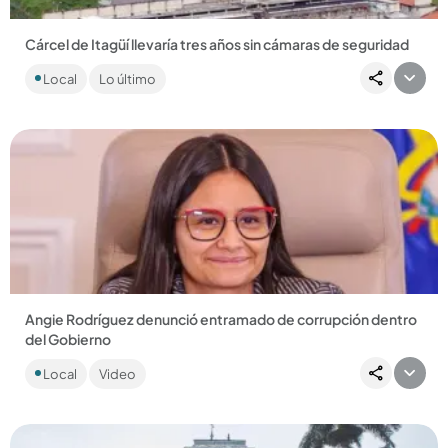
Cárcel de Itagüí llevaría tres años sin cámaras de seguridad
La polémica fiesta de hace tres semanas sacó a relucir
Local
Lo último
algunas fallas en el control del centro penitenciario. La
Procuraduría...
Compartir Noticia
Angie Rodríguez denunció entramado de corrupción dentro
del Gobierno
La funcionaria denunció que varias personas la estaban
Local
Video
amenazando para que no dijera nada, pero decidió romper el
silencio...