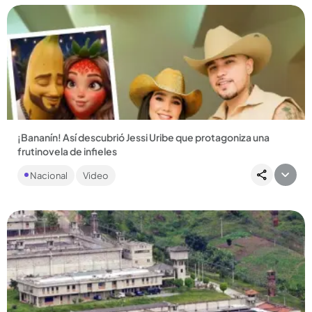
Compartir Noticia
¡Bananín! Así descubrió Jessi Uribe que protagoniza una
frutinovela de infieles
El cantante de música popular y su esposa, Paola Jara,
Nacional
Video
protagonizan una frutinovela en donde él es un banano y ella
una fresa....
Compartir Noticia