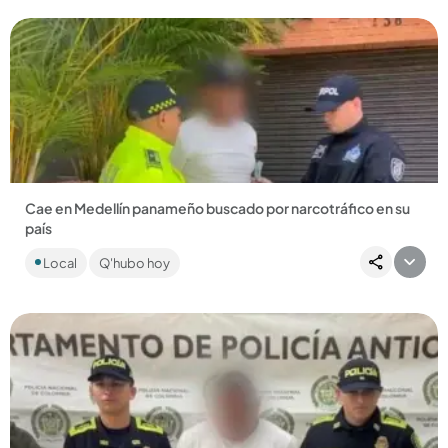
Cae en Medellín panameño buscado por narcotráfico en su
país
Ismael Abdiel González Pomares fue ubicado y retenido por
Local
Q'hubo hoy
la Dijín en Laureles. Tenía notificación roja de Interpol. ...
Compartir Noticia