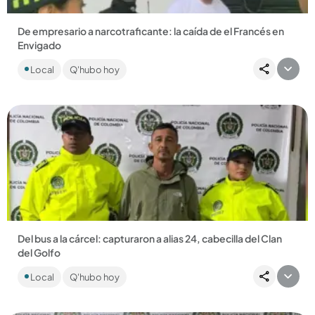
De empresario a narcotraficante: la caída de el Francés en
Envigado
Soner Nusret Aka, alias El Francés, tenía notificación roja de
Local
Q'hubo hoy
Interpol por narcotráfico. Los indican de contaminar
cargamentos...
Compartir Noticia
Del bus a la cárcel: capturaron a alias 24, cabecilla del Clan
del Golfo
Hizo parte del Clan Oriente, donde estuvo dentro de la
Local
Q'hubo hoy
seguridad de alias Terror, abatido en un operativo de la
Policía....