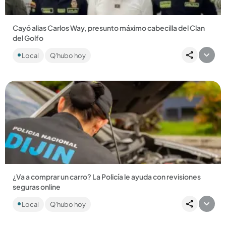
Cayó alias Carlos Way, presunto máximo cabecilla del Clan
del Golfo
El hombre se encontraba departiendo en un billar al
Local
Q'hubo hoy
momento de su arresto y deberá responder por los delitos
de constreñimiento...
Compartir Noticia
¿Va a comprar un carro? La Policía le ayuda con revisiones
seguras online
En Medellín, las citas se cumplen en la sede de la Sijín, en el
Local
Q'hubo hoy
barrio Caribe. ...