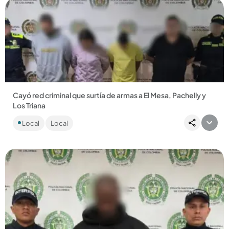
Compartir Noticia
Cayó red criminal que surtía de armas a El Mesa, Pachelly y
Los Triana
Los capturados responden a Los Náuticos, red criminal
Local
Local
señalada de traficar armas desde Estados Unidos para los
combos de...
Compartir Noticia