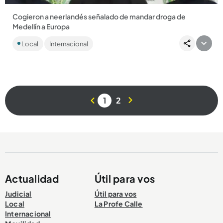
Cogieron a neerlandés señalado de mandar droga de
Medellín a Europa
Nilton Joao Brito Fernándes Varela fue capturado en el
Local
Internacional
aeropuerto El Dorado de Bogotá y tenía circular roja de
Interpol por...
1
2
Compartir Noticia
Actualidad
Útil para vos
Judicial
Útil para vos
Local
La Profe Calle
Internacional