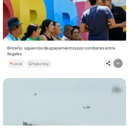
Compartir Noticia
Briceño: siguen los desplazamientos por combates entre
ilegales
Disidencias de las Farc y el Clan del Golfo no cesan los
Local
Q'hubo hoy
ataques que mantienen en jaque a la comunidad rural. Son
más de...
Compartir Noticia