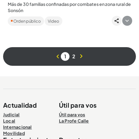
Más de 30 familias confinadas por combates en zona rural de
Sonsón
Enfrentamientos entre el Clan del Golfo y la fuerza pública
Orden público
Video
dejan 2 policías heridos y familias aterrorizadas...
1
2
Compartir Noticia
Actualidad
Útil para vos
Judicial
Útil para vos
Local
La Profe Calle
Internacional
Movilidad