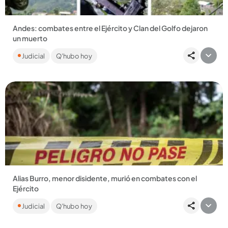
Andes: combates entre el Ejército y Clan del Golfo dejaron
un muerto
La baja habría sido de un presunto miembro del grupo
Judicial
Q'hubo hoy
paramilitar....
Compartir Noticia
Alias Burro, menor disidente, murió en combates con el
Ejército
El adolescente de 17 años habría sido reclutado por el frente
Judicial
Q'hubo hoy
36 de las disidencias de las Farc en Briceño, Norte de
Antioquia....