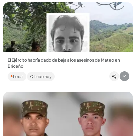
Compartir Noticia
El Ejército habría dado de baja a los asesinos de Mateo en
Briceño
Solo tendrían el cuerpo de una presunta guerrillera. Alias
Local
Q'hubo hoy
Chalá, señalado de ordenar el crimen del periodista Mateo
Pérez,...
Compartir Noticia