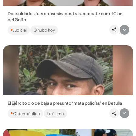
Dos soldados fueron asesinados tras combate con el Clan
del Golfo
Dos uniformados más resultaron heridos, mientras que 4
Judicial
Q'hubo hoy
presuntos integrantes del grupo ilegal fueron abatidos en
Urrao....
Compartir Noticia
El Ejército dio de baja a presunto ‘mata policías’ en Betulia
Alias Indio Caizamo, señalado cabecilla del Clan del Golfo
Orden público
Lo último
murió junto a sus cuidadores en combates entre el grupo
ilegal...