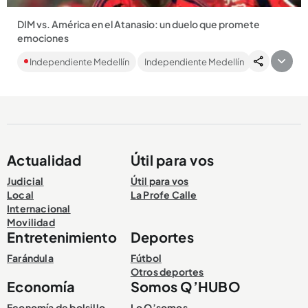
DIM vs. América en el Atanasio: un duelo que promete
emociones
Con necesidades distintas y objetivos diversos se
Independiente Medellín
Independiente Medellín
enfrentarán esta tarde (6:10 p.m.) en el Coloso de la 74....
Actualidad
Útil para vos
Compartir Noticia
Judicial
Útil para vos
Local
La Profe Calle
Internacional
Movilidad
Entretenimiento
Deportes
Farándula
Fútbol
Otros deportes
Economía
Somos Q’HUBO
Economía de bolsillo
Lo Q’somos