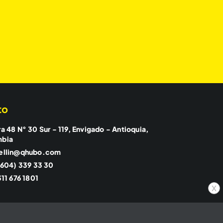
to
a 48 N° 30 Sur - 119, Envigado - Antioquia,
mbia
ellin@qhubo.com
(604) 339 33 30
11 676 1801
x