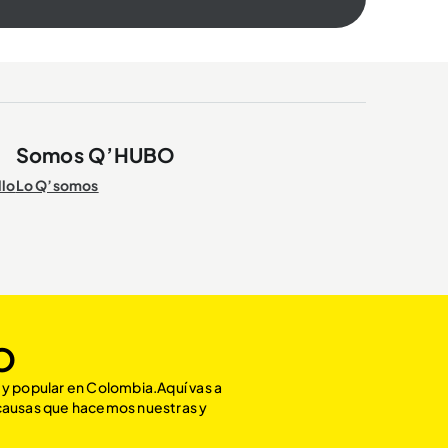
Somos Q’HUBO
llo
Lo Q’somos
O
 y popular en Colombia.Aquí vas a
 causas que hacemos nuestras y