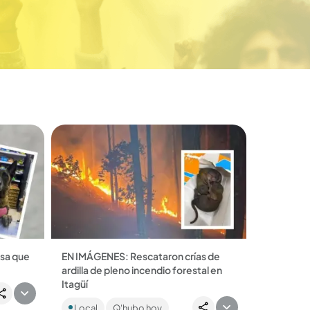
isa que
EN IMÁGENES: Rescataron crías de
ardilla de pleno incendio forestal en
de
Itagüí
sus
Sucedió en zona rural del municipio.
s
Local
Q'hubo hoy
Las autoridades recordaron la