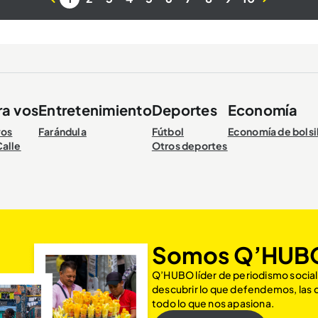
ra vos
Entretenimiento
Deportes
Economía
vos
Farándula
Fútbol
Economía de bolsi
Calle
Otros deportes
Somos Q’HUB
Q’HUBO líder de periodismo social
descubrir lo que defendemos, las
todo lo que nos apasiona.