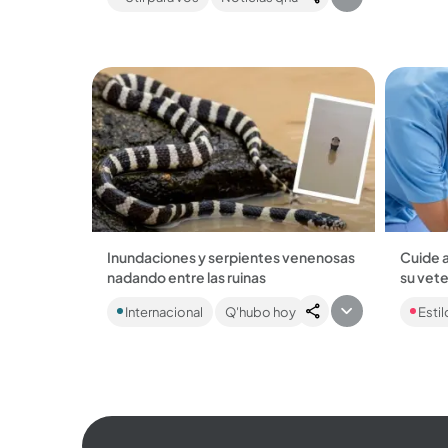
de tres.
de estratos 1, 2 y 3. Le contamos
cuáles son los requisitos....
Inundaciones y serpientes venenosas
Cuide a
nadando entre las ruinas
su vete
Sucedió en China, a causa del tifón
Consult
Internacional
Q'hubo hoy
Estil
Maysak. Hasta ahora ha muerto una
en mano
persona por mordedura....
mascota
encontr