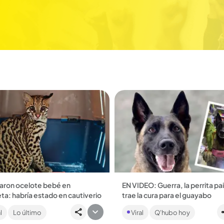
aron ocelote bebé en
EN VIDEO: Guerra, la perrita pa
a: habría estado en cautiverio
trae la cura para el guayabo
 a la intervención de un policía y
Vive en Marinilla con su familia 
l
Lo último
Viral
Q'hubo hoy
ajadores de una empresa, se
humanos y es considerada por 
l rescate del ejemplar macho
seguidores como la perrita má