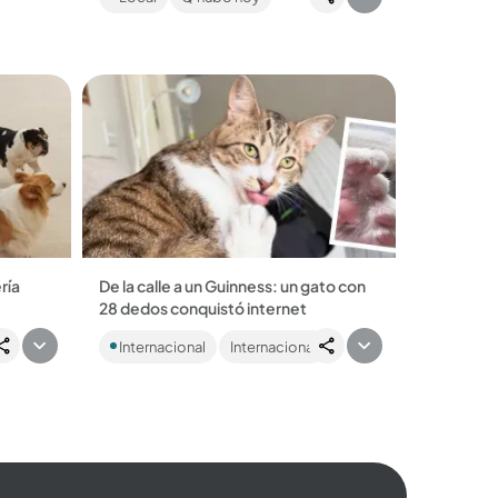
importancia de cuidar los ecosistemas
y de reportar de...
ría
De la calle a un Guinness: un gato con
28 dedos conquistó internet
e
Apenas tiene 10 meses y ya fue
Internacional
Internacional
re todo
reconocido por los Guinness World
Records por ser el gato vivo con más
dedos en el mundo....