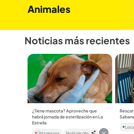
Animales
Noticias más recientes
¿Tiene mascota? Aproveche que
Rescat
habrá jornada de esterilización en La
Sabanet
Gracias
Estrella
Loca
de trab
La jornada gratuita será para
logró e
Útil para vos
Noticias qhubo
residentes del municipio de La Estrella