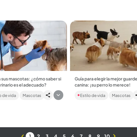
..
inteligente de Colombia....
 sus mascotas: ¿cómo saber si
Guía para elegir la mejor guarde
rinario es el adecuado?
canina: ¡su perro lo merece!
ar con el veterinario es poner
El cuidado de su mejor amigo d
o de vida
Mascotas
Estilo de vida
Mascotas
s de otro la vidade las
cuatro patas es cosa seria, sob
s: aquí lo que debe saber para
en su ausencia. ¡Elija bien!...
ar un lugar...
1
2
3
4
5
6
7
8
9
10