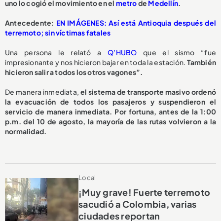
uno lo cogió el movimiento en el
metro
de
Medellín
.
Antecedente:
EN IMÁGENES: Así está Antioquia después del
terremoto; sin víctimas fatales
Una persona le relató a
Q’HUBO
que el sismo “fue
impresionante y nos hicieron bajar en toda la estación.
También
hicieron salir a todos los otros vagones”.
De manera inmediata,
el sistema de transporte masivo ordenó
la evacuación de todos los pasajeros y suspendieron el
servicio de manera inmediata. Por fortuna, antes de la 1:00
p.m. del 10 de agosto, la mayoría de las rutas volvieron a la
normalidad.
Local
¡Muy grave! Fuerte terremoto
sacudió a Colombia, varias
ciudades reportan