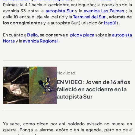
Palmas; la 4.1 hacia el occidente antioqueño; la conexión de la
avenida 33 entre la
autopista Sur
y la
avenida Las Palmas
; la
calle 10 entre el eje vial del río y la
Terminal del Sur
,
además de
los corregimientos
y la autopista Sur (jurisdicción
Itagüí
).
En cuánto a
Bello,
se conserva
el
pico y placa
sobre la
autopista
Norte
y la
avenida Regional
.
Movilidad
EN VIDEO: Joven de 16 años
falleció en accidente en la
autopista Sur
Ya sabe, como dicen por ahí, soldado avisado no muere en
guerra. Ponga la alarma, anótelo en la agenda, pero no deje