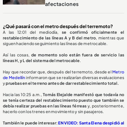
afectaciones
¿Qué pasará con el metro después del terremoto?
A las 12:01 del mediodía,
se confirmó oficialmente el
restablecimiento de las líneas A y B del metro
, mientras que
siguen haciendo seguimiento las líneas de metrocable.
Así las cosas,
de momento solo están fuera de servicio las
líneas H, y L del sistema del metrocable
.
Hay que recordar que, después del terremoto, desde el
Metro
de Medellín
informaron que se realizarían diversas evaluaciones
y
pruebas en el terreno antes de dar restablecimiento total.
Hacia las 10:25 a.m.,
Tomás Elejalde manifestó que todavía no
se tenía certeza del restablecimiento puesto que también se
debía realizar pruebas en las líneas férreas
y, posteriormente,
hacerlo con los trenes en movimiento y sin pasajeros.
También le puede interesar:
EN VIDEO: Santa Elena despidió al