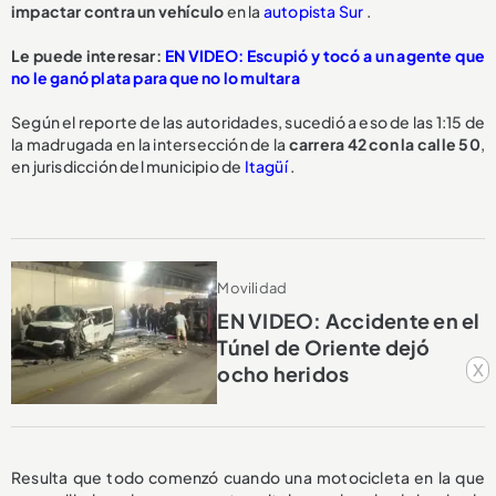
impactar contra un vehículo
en la
autopista Sur
.
Le puede interesar:
EN VIDEO: Escupió y tocó a un agente que
no le ganó plata para que no lo multara
Según el reporte de las autoridades, sucedió a eso de las 1:15 de
la madrugada en la intersección de la
carrera 42 con la calle 50
,
en jurisdicción del municipio de
Itagüí
.
Movilidad
EN VIDEO: Accidente en el
Túnel de Oriente dejó
x
ocho heridos
Resulta que todo comenzó cuando una motocicleta en la que