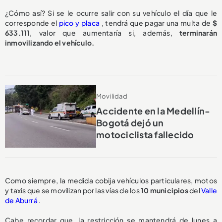
¿Cómo así? Si se le ocurre salir con su vehículo el día que le
corresponde el
pico y placa
, tendrá que pagar una multa de
$
633.111
, valor que aumentaría si, además,
terminarán
inmovilizando el vehículo.
Movilidad
Accidente en la Medellín-
Bogotá dejó un
motociclista fallecido
Como siempre, la medida cobija vehículos particulares, motos
y taxis que se movilizan por las vías de los
10 municipios
del
Valle
de Aburrá
.
Cabe recordar que, la restricción se mantendrá de lunes a