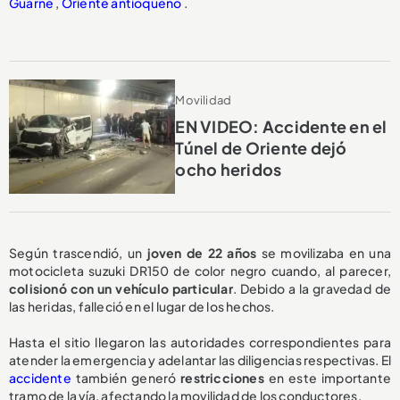
Guarne
,
Oriente antioqueño
.
Movilidad
EN VIDEO: Accidente en el
Túnel de Oriente dejó
ocho heridos
Según trascendió, un
joven de 22 años
se movilizaba en una
motocicleta suzuki DR150 de color negro cuando, al parecer,
colisionó con un vehículo particular
. Debido a la gravedad de
las heridas, falleció en el lugar de los hechos.
Hasta el sitio llegaron las autoridades correspondientes para
atender la emergencia y adelantar las diligencias respectivas. El
accidente
también generó
restricciones
en este importante
tramo de la vía, afectando la movilidad de los conductores.