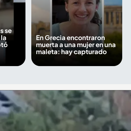
s se
 la
En Grecia encontraron
ptó
muerta a una mujer en una
maleta: hay capturado