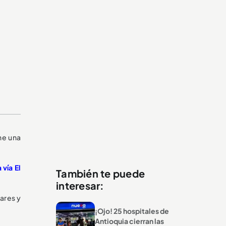
ne una
vía El
También te puede
interesar:
lares y
¡Ojo! 25 hospitales de
Antioquia cierran las