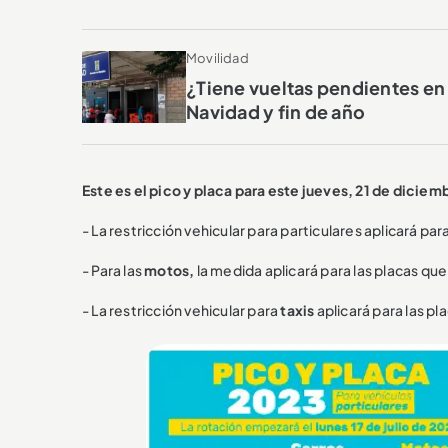
Movilidad
¿Tiene vueltas pendientes en 
Navidad y fin de año
Este es el pico y placa para este jueves, 21 de diciem
- La restricción vehicular para particulares aplicará par
- Para las
motos,
la medida aplicará para las placas que
- La restricción vehicular para
taxis
aplicará para las p