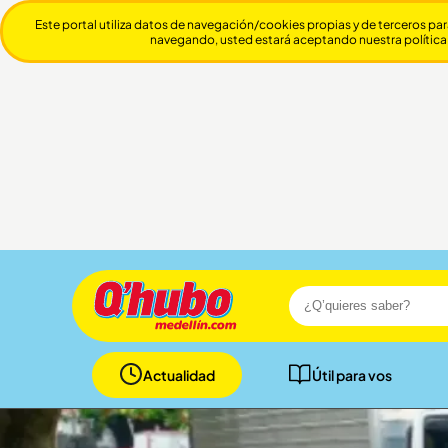
Este portal utiliza datos de navegación/cookies propias y de terceros par
navegando, usted estará aceptando nuestra política
Actualidad
Útil para vos