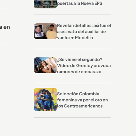
puertas a la Nueva EPS
Revelan detalles: así fue el
s en
asesinato del auxiliar de
vuelo en Medellín
¿Se viene el segundo?
Video de Greeicy provoca
rumores de embarazo
Selección Colombia
femenina va por el oro en
los Centroamericanos