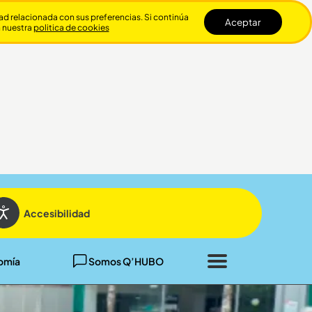
dad relacionada con sus preferencias. Si continúa
Aceptar
n nuestra
politica de cookies
Cerrar
Accesibilidad
omía
Somos Q’HUBO