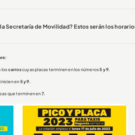
la Secretaría de Movilidad? Estos serán los horario
bre:
a los
carros
cuyas placas terminen en los números
5 y 9.
 inicien en
5 y 9.
lacas que terminen en
7.