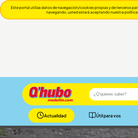
Este portal utiliza datos de navegación/cookies propias y de terceros par
navegando, usted estará aceptando nuestra política
Actualidad
Útil para vos