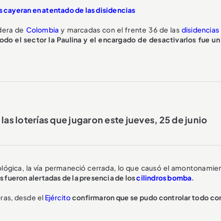
us cayeran en atentado de las disidencias
ndera de
Colombia
y marcadas con el frente 36 de las
disidencias
do el sector la Paulina y el encargado de desactivarlos fue un
las loterías que jugaron este jueves, 25 de junio
nológica, la vía permaneció cerrada, lo que causó el amontonamie
es fueron alertadas de la presencia de los
cilindros bomba
.
ras, desde el
Ejército
confirmaron que se pudo controlar todo con