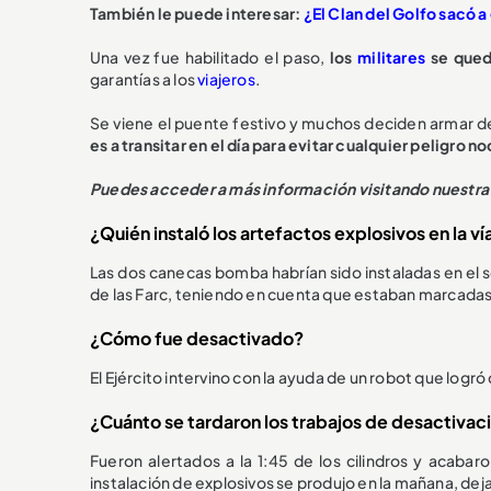
También le puede interesar:
¿El Clan del Golfo sacó 
Una vez fue habilitado el paso,
los
militares
se qued
garantías a los
viajeros
.
Se viene el puente festivo y muchos deciden armar d
es a transitar en el día para evitar cualquier peligro n
Puedes acceder a más información visitando nuestra
¿Quién instaló los artefactos explosivos en la vía
Las dos canecas bomba habrían sido instaladas en el sec
de las Farc, teniendo en cuenta que estaban marcadas p
¿Cómo fue desactivado?
El Ejército intervino con la ayuda de un robot que logr
¿Cuánto se tardaron los trabajos de desactivac
Fueron alertados a la 1:45 de los cilindros y acabaro
instalación de explosivos se produjo en la mañana, dej