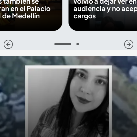
s también se
volvió a dejar ver en
an en el Palacio
audiencia y no ace
 de Medellín
cargos
1
2