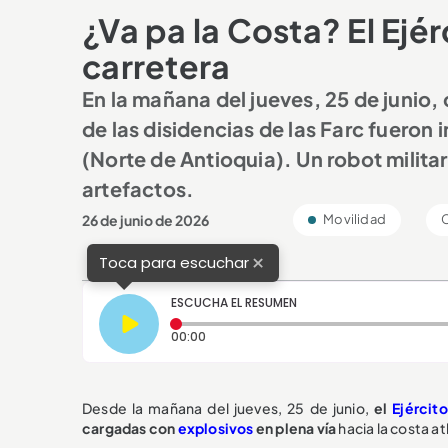
¿Va pa la Costa? El Ejér
carretera
En la mañana del jueves, 25 de junio
de las disidencias de las Farc fueron i
(Norte de Antioquia). Un robot milita
artefactos.
26 de junio de 2026
Movilidad
C
×
Toca para escuchar
ESCUCHA EL RESUMEN
Tiempo transcurrido: 0 segundos
00:00
Desde la mañana del jueves, 25 de junio,
el
Ejército
cargadas con
explosivos
en plena vía
hacia la costa at