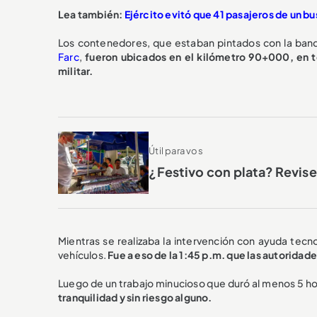
Lea también:
Ejército evitó que 41 pasajeros de un b
Los contenedores, que estaban pintados con la ba
Farc
,
fueron ubicados en el kilómetro 90+000, en to
militar.
Útil para vos
¿Festivo con plata? Revise 
Mientras se realizaba la intervención con ayuda tec
vehículos.
Fue a eso de la 1:45 p.m. que las autoridad
Luego de un trabajo minucioso que duró al menos 5 ho
tranquilidad y sin riesgo alguno.