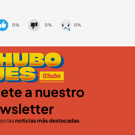
0%
0%
0%
ete a nuestro
wsletter
con las
noticias más destacadas
.