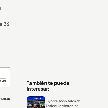
a
e 36
Duración: 43 segundos
0:43
También te puede
interesar:
anecas
¡Ojo! 25 hospitales de
Antioquia cierran las