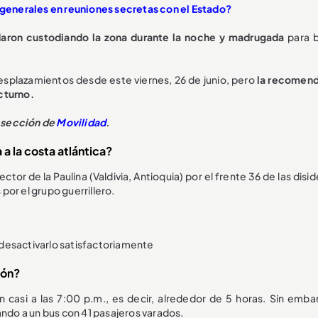
a generales en reuniones secretas con el Estado?
aron custodiando la zona durante la noche y madrugada
para b
esplazamientos desde este viernes, 26 de junio, pero
la recomen
octurno.
 sección de
Movilidad
.
 a la costa atlántica?
tor de la Paulina (Valdivia, Antioquia) por el frente 36 de las disi
or el grupo guerrillero.
ó desactivarlo satisfactoriamente
ión?
n casi a las 7:00 p.m., es decir, alrededor de 5 horas. Sin embar
ando a un bus con 41 pasajeros varados.