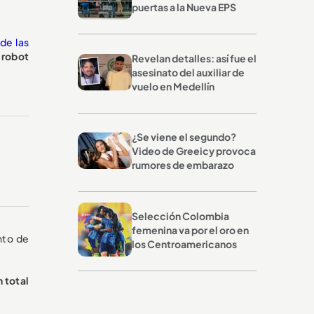
puertas a la Nueva EPS
 de las
 robot
Revelan detalles: así fue el
asesinato del auxiliar de
vuelo en Medellín
¿Se viene el segundo?
Video de Greeicy provoca
rumores de embarazo
Selección Colombia
femenina va por el oro en
nto de
los Centroamericanos
 total