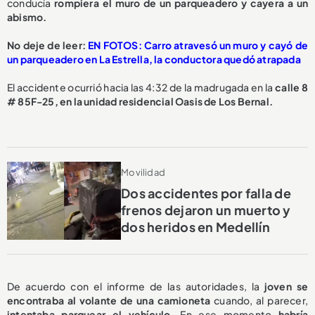
conducía
rompiera el muro de un parqueadero y cayera a un
abismo.
No deje de leer:
EN FOTOS: Carro atravesó un muro y cayó de
un parqueadero en La Estrella, la conductora quedó atrapada
El accidente ocurrió hacia las 4:32 de la madrugada en la
calle 8
# 85F-25, en la unidad residencial Oasis de Los Bernal.
Movilidad
Dos accidentes por falla de
frenos dejaron un muerto y
dos heridos en Medellín
De acuerdo con el informe de las autoridades, la
joven se
encontraba al volante de una camioneta
cuando, al parecer,
intentaba parquear el vehículo
. En ese momento
habría