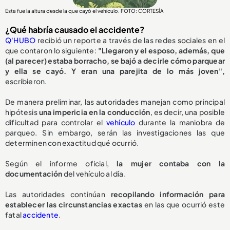
Esta fue la altura desde la que cayó el vehículo. FOTO: CORTESÍA
¿Qué habría causado el accidente?
Q'HUBO
recibió un reporte a través de las redes sociales en el
que contaron lo siguiente:
"Llegaron y el esposo, además, que
(al parecer) estaba borracho, se bajó a decirle cómo parquear
y ella se cayó. Y eran una parejita de lo más joven",
escribieron.
De manera preliminar, las autoridades manejan como principal
hipótesis
una impericia en la conducción
, es decir, una posible
dificultad para controlar el
vehículo
durante la maniobra de
parqueo. Sin embargo, serán las investigaciones las que
determinen con exactitud qué ocurrió.
Según el informe oficial,
la mujer contaba con la
documentación
del vehículo al día.
Las autoridades continúan
recopilando información para
establecer las circunstancias exactas
en las que ocurrió este
fatal
accidente
.