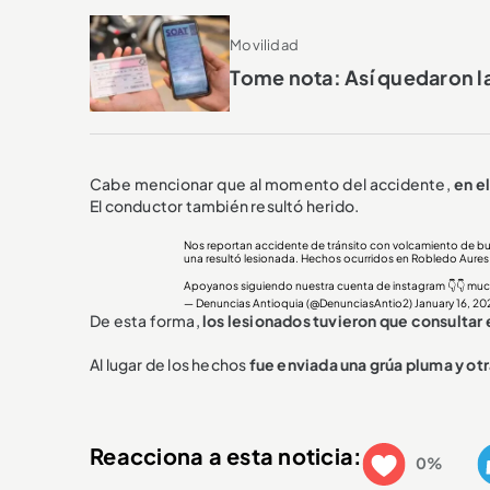
Movilidad
Tome nota: Así quedaron la
Cabe mencionar que al momento del accidente,
en el
El conductor también resultó herido.
Nos reportan accidente de tránsito con volcamiento de bu
una resultó lesionada. Hechos ocurridos en Robledo Aures 
Apoyanos siguiendo nuestra cuenta de instagram 👇👇 muc
— Denuncias Antioquia (@DenunciasAntio2)
January 16, 20
De esta forma,
los lesionados tuvieron que consultar 
Al lugar de los hechos
fue enviada una grúa pluma y otr
Reacciona a esta noticia:
0%