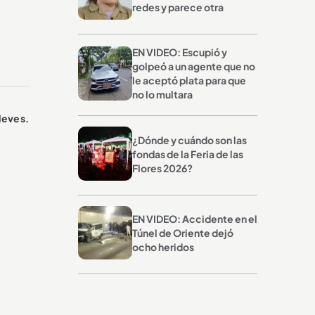
redes y parece otra
EN VIDEO: Escupió y
golpeó a un agente que no
le aceptó plata para que
no lo multara
leves.
¿Dónde y cuándo son las
fondas de la Feria de las
Flores 2026?
EN VIDEO: Accidente en el
Túnel de Oriente dejó
ocho heridos