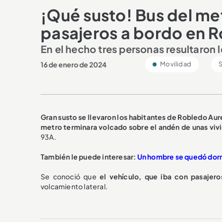
¡Qué susto! Bus del met
pasajeros a bordo en 
En el hecho tres personas resultaron 
16 de enero de 2024
Movilidad
S
Gran susto se llevaron los habitantes de Robledo Aur
metro terminara volcado sobre el andén de unas viv
93A.
También le puede interesar:
Un hombre se quedó dormi
Se conoció que
el vehículo, que iba con pasajero
volcamiento lateral.