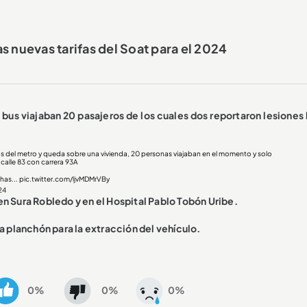
s nuevas tarifas del Soat para el 2024
 bus viajaban 20 pasajeros de los cuales dos reportaron lesiones 
s del metro y queda sobre una vivienda, 20 personas viajaban en el momento y solo
calle 83 con carrera 93A
has...
pic.twitter.com/ljvMDMrVBy
24
en Sura Robledo y en el Hospital Pablo Tobón Uribe.
a planchón para la extracción del vehículo.
0%
0%
0%