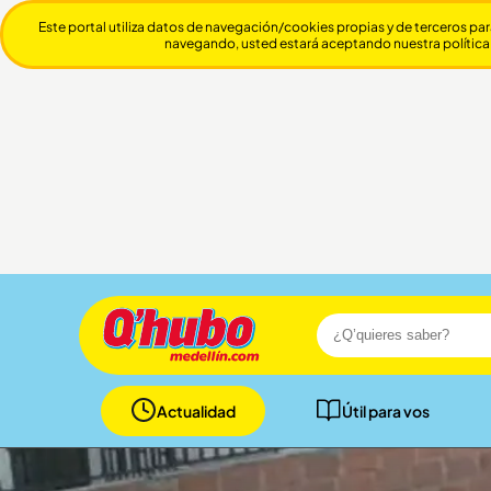
Este portal utiliza datos de navegación/cookies propias y de terceros par
navegando, usted estará aceptando nuestra política
Actualidad
Útil para vos