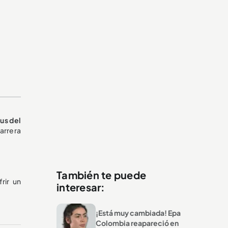
us del
carrera
También te puede
rir un
interesar:
¡Está muy cambiada! Epa
Colombia reapareció en