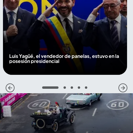
Luis Yagüé, el vendedor de panelas, estuvo en la
posesión presidencial
1
2
3
4
5