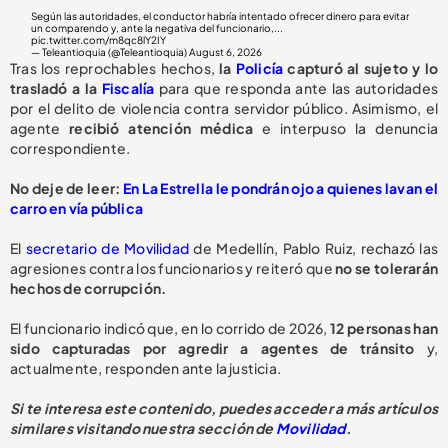
Según las autoridades, el conductor habría intentado ofrecer dinero para evitar
un comparendo y, ante la negativa del funcionario,...
pic.twitter.com/m8qc8lY2IY
— Teleantioquia (@Teleantioquia)
August 6, 2026
Tras los reprochables hechos,
la
Policía
capturó al sujeto y lo
trasladó a la
Fiscalía
para que responda ante las autoridades
por el delito de violencia contra servidor público. Asimismo, el
agente
recibió atención médica
e interpuso la denuncia
correspondiente.
No deje de leer:
En La Estrella le pondrán ojo a quienes lavan el
carro en vía pública
El
secretario de Movilidad
de Medellín, Pablo Ruiz, rechazó las
agresiones contra los funcionarios y reiteró que
no se tolerarán
hechos de corrupción.
El funcionario indicó que, en lo corrido de 2026,
1
2 personas han
sido capturadas
por agredir a agentes de tránsito
y,
actualmente, responden ante la justicia.
Si te interesa este contenido, puedes acceder a más artículos
similares visitando nuestra sección de
Movilidad
.