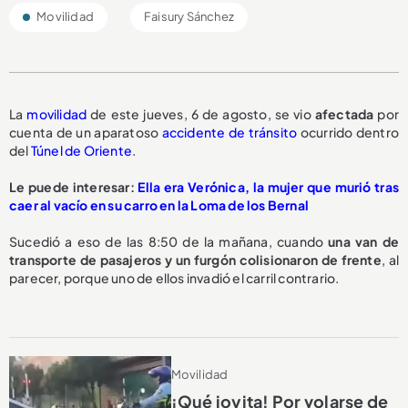
Movilidad
Faisury Sánchez
La
movilidad
de este jueves, 6 de agosto, se vio
afectada
por
cuenta de un aparatoso
accidente de tránsito
ocurrido dentro
del
Túnel de Oriente
.
Le puede interesar:
Ella era Verónica, la mujer que murió tras
caer al vacío en su carro en la Loma de los Bernal
Sucedió a eso de las 8:50 de la mañana, cuando
una van de
transporte de pasajeros y un furgón
colisionaron de frente
, al
parecer, porque uno de ellos invadió el carril contrario.
Movilidad
¡Qué joyita! Por volarse de