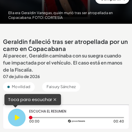
Ella era Geraldin Vanegas, quién murió tras ser atropellada en
Copacabana. FOTO: CORTESÍA
Geraldin falleció tras ser atropellada por un
carro en Copacabana
Al parecer, Geraldin caminaba con su suegra cuando
fue impactada por el vehículo. El caso está en manos
de la Fiscalía.
07 de julio de 2026
Movilidad
Faisury Sánchez
×
Toca para escuchar
ESCUCHA EL RESUMEN
Tiempo transcurrido: 0 segundos
Dura
00:00
00:40