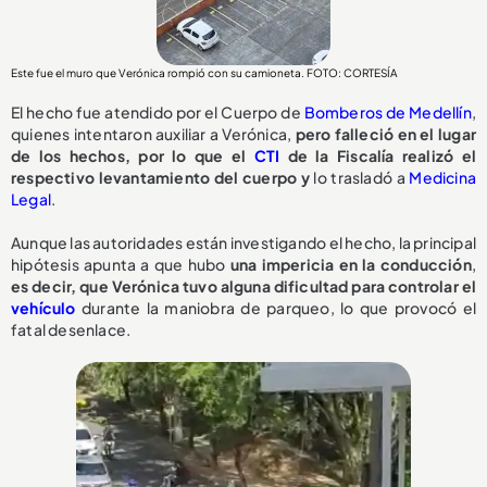
Este fue el muro que Verónica rompió con su camioneta. FOTO: CORTESÍA
El hecho fue atendido por el Cuerpo de
Bomberos de Medellín
,
quienes intentaron auxiliar a Verónica,
pero falleció en el lugar
de los hechos, por lo que el
CTI
de la Fiscalía realizó el
respectivo levantamiento del cuerpo y
lo trasladó a
Medicina
Legal
.
Aunque las autoridades están investigando el hecho, la principal
hipótesis apunta a que hubo
una impericia en la conducción
,
e
s decir, que Verónica tuvo alguna dificultad para controlar el
vehículo
durante la maniobra de parqueo, lo que provocó el
fatal desenlace.