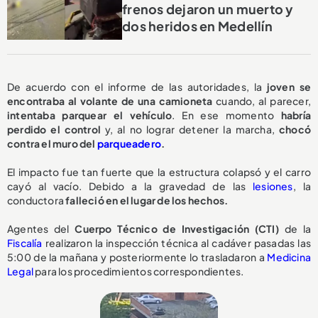
frenos dejaron un muerto y
dos heridos en Medellín
De acuerdo con el informe de las autoridades, la
joven se
encontraba al volante de una camioneta
cuando, al parecer,
intentaba parquear el vehículo
. En ese momento
habría
perdido el control
y, al no lograr detener la marcha,
chocó
contra el muro del
parqueadero
.
El impacto fue tan fuerte que la estructura colapsó y el carro
cayó al vacío. Debido a la gravedad de las
lesiones
, la
conductora
falleció en el lugar de los hechos.
Agentes del
Cuerpo Técnico de Investigación (CTI)
de la
Fiscalía
realizaron la inspección técnica al cadáver pasadas las
5:00 de la mañana y posteriormente lo trasladaron a
Medicina
Legal
para los procedimientos correspondientes.