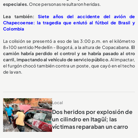
especiales.
Once personas resultaron heridas.
Lea también:
Siete años del accidente del avión de
Chapecoense: la tragedia que enlutó al fútbol de Brasil y
Colombia
La colisión se presentó a eso de las 3:00 p.m. en el kilómetro
8+100 sentido Medellín - Bogotá, a la altura de Copacabana.
El
camión habría perdido el control y se habría pasado al otro
carril, impactando al vehículo de servicio público.
Al impactar,
el furgón chocó también contra un poste, que cayó en el techo
de la van.
Local
Dos heridos por explosión de
un cilindro en Itagüí; las
víctimas reparaban un carro