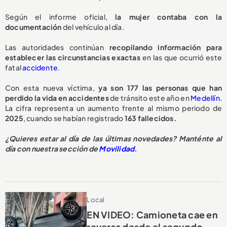
Según el informe oficial,
la mujer contaba con la
documentación
del vehículo al día.
Las autoridades continúan
recopilando información para
establecer las circunstancias exactas
en las que ocurrió este
fatal
accidente
.
Con esta nueva víctima,
ya son 177 las personas que han
perdido la vida en accidentes
de tránsito este año en
Medellín
.
La cifra representa un aumento frente al mismo periodo de
2025
, cuando se habían registrado
163 fallecidos.
¿Quieres estar al día de las últimas novedades? Manténte al
día con nuestra sección de
Movilidad
.
Local
EN VIDEO: Camioneta cae en
reversa desde el segundo