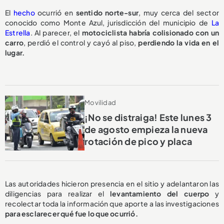
El
hecho
ocurrió en
sentido norte-sur
, muy cerca del sector
conocido como Monte Azul, jurisdicción del municipio de
La
Estrella
. Al parecer, el
motociclista habría colisionado con un
carro
, perdió el control y cayó al piso,
perdiendo la vida en el
lugar.
Movilidad
¡No se distraiga! Este lunes 3
de agosto empieza la nueva
rotación de pico y placa
Las autoridades hicieron presencia en el sitio y adelantaron las
diligencias para realizar el
levantamiento del cuerpo
y
recolectar toda la información que aporte a las investigaciones
para esclarecer qué fue lo que ocurrió.