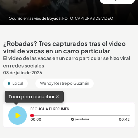
Ocurrió en las vías de Boyacá. FOTO: CAPTURAS DE VIDEO
¿Robadas? Tres capturados tras el video
viral de vacas en un carro particular
El video de las vacas en un carro particular se hizo viral
en redes sociales.
03 de julio de 2026
Local
Wendy Restrepo Guzmán
×
Toca para escuchar
ESCUCHA EL RESUMEN
Tiempo transcurrido: 0 segundos
Dura
00:00
00:42