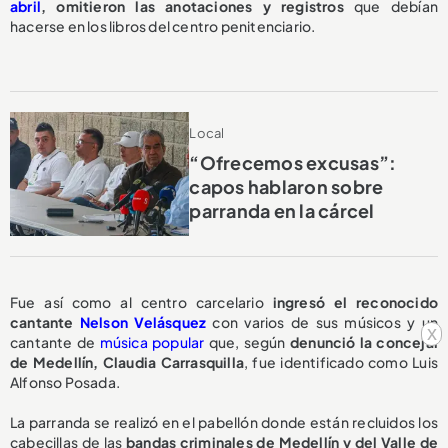
abril
,
omitieron las anotaciones y registros
que debían
hacerse en los libros del centro penitenciario.
Local
“Ofrecemos excusas”:
capos hablaron sobre
parranda en la cárcel
Fue así como al centro carcelario
ingresó el reconocido
cantante
Nelson Velásquez
con varios de sus músicos y un
x
cantante de
música popular
que, según
denunció la concejal
de Medellín, Claudia Carrasquilla
, fue identificado como Luis
Alfonso Posada.
La parranda se realizó en el pabellón donde están recluidos los
cabecillas de las
bandas criminales de Medellín y del Valle de