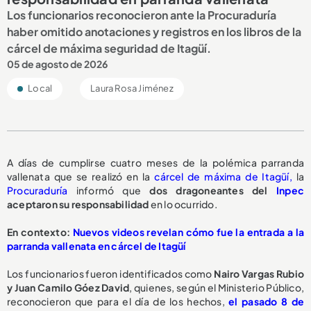
Los funcionarios reconocieron ante la Procuraduría
haber omitido anotaciones y registros en los libros de la
cárcel de máxima seguridad de Itagüí.
05 de agosto de 2026
Local
Laura Rosa Jiménez
A días de cumplirse cuatro meses de la polémica parranda
vallenata que se realizó en la
cárcel de máxima de Itagüí,
la
Procuraduría
informó que
dos dragoneantes del
Inpec
aceptaron su responsabilidad
en lo ocurrido.
En contexto:
Nuevos videos revelan cómo fue la entrada a la
parranda vallenata en cárcel de Itagüí
Los funcionarios fueron identificados como
Nairo Vargas Rubio
y Juan Camilo Góez David
, quienes, según el Ministerio Público,
reconocieron que para el día de los hechos,
el pasado 8 de