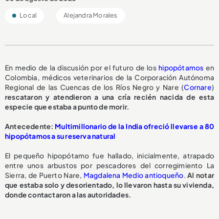
Local
Alejandra Morales
En medio de la discusión por el futuro de los
hipopótamos
en
Colombia, médicos veterinarios de la Corporación Autónoma
Regional de las Cuencas de los Ríos Negro y Nare (
Cornare
)
rescataron y atendieron a una cría recién nacida de esta
especie que estaba a punto de morir.
A
ntecedente:
Multimillonario de la India ofreció llevarse a 80
hipopótamos a su reserva natural
El pequeño hipopótamo fue hallado, inicialmente, atrapado
entre unos arbustos por pescadores del corregimiento La
Sierra, de Puerto Nare,
Magdalena Medio antioqueño
.
Al notar
que estaba solo y desorientado, lo llevaron hasta su vivienda,
donde contactaron a las autoridades.