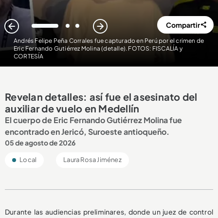
Compartir
1
2
3
Andrés Felipe Peña Corrales fue capturado en Perú por el crimen de
Eric Fernando Gutiérrez Molina (detalle). FOTOS: FISCALÍA y
CORTESÍA
Revelan detalles: así fue el asesinato del
auxiliar de vuelo en Medellín
El cuerpo de Eric Fernando Gutiérrez Molina fue
encontrado en Jericó, Suroeste antioqueño.
05 de agosto de 2026
Local
Laura Rosa Jiménez
Durante las audiencias preliminares, donde un juez de control