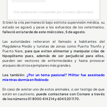
Una publicación compartida por Cornare (@cornare)
Si bien la cría permaneció bajo estricta supervisión médica, su
estado se agravó y pese a los esfuerzos de los veterinarios,
falleció en la tarde de este miércoles, 5 de agosto
.
Las autoridades reiteraron el llamado a habitantes del
Magdalena Medio y turistas de zonas como Puerto Triunfo y
Puerto Nare,
para que eviten alimentar y manipular crías de
hipopótamo pues, además de ser perjudicial para ellos,
pueden ser vectores de enfermedades y hasta provocar
ataques de otros ejemplares más grandes.
L
ea también:
¿Por un tema pasional? Militar fue asesinado
mientras dormía en Robledo
En caso de avistar uno de estos animales, o ser testigo de que
estén en cautiverio,
puede contactarse con Cornare a través
de los números 01 8000 414 214 y 604 520 1170.