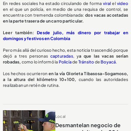
En redes sociales ha estado circulando de forma
viral
el
video
en el que un policía, en medio de una requisa de control, se
encuentra con tremenda colombianada:
dos vacas acostadas
en la parte trasera de un carro particular.
Leer también:
Desde julio, más dinero por trabajar en
domingos y festivos en Colombia
Pero más allá del curioso hecho, esta noticia trascendió porque
dejó a tres personas
capturadas
, y
a que las vacas serían
robadas,
como lo informó la
Policía
de
Tránsito
de
Boyacá
.
Los hechos ocurrieron
en la vía Glorieta Tibasosa–Sogamoso,
a la altura del kilómetro 10+100,
cuando las autoridades
realizaban un retén de rutina.
Local
Desmantelan negocio de