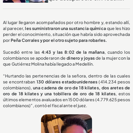
Al lugar llegaron acompañados por otro hombre y, estando allí,
al parecer,
les suministraron una sustancia química
que les hizo
perder el conocimiento, situación que habría sido aprovechada
por
Peña Corrales y por el otro sujeto para robarles.
Sucedió entre las
4:43 y las 8:02 de la mañana
, cuando los
colombianos se apoderaron de
dinero y joyas
de la mujer con la
que Gutiérrez Molina había llegado a Medellín.
“Hurtando las pertenencias de la señora, dentro de las cuales
se encontraban
130 dólares estadounidenses
(414.234 pesos
colombianos),
una cadena de oro de 18 kilates, dos aretes de
oro de 18 kilates y una tobillera de oro de 18 kilates
, estos
últimos elementos avaluados en 1500 dólares (4.779.625 pesos
colombianos)”, contó el fiscal ante el juez.