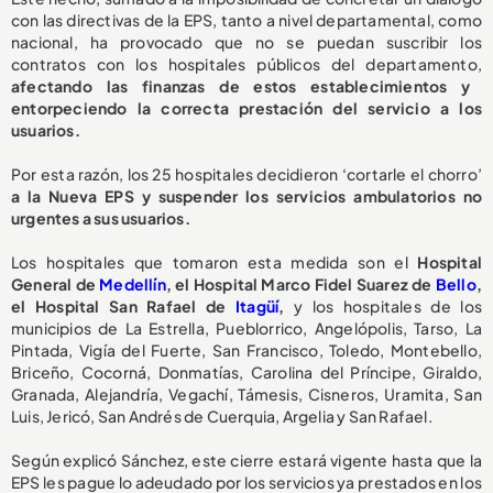
con las directivas de la EPS, tanto a nivel departamental, como
nacional, ha provocado que no se puedan suscribir los
contratos con los hospitales públicos del departamento,
afectando las finanzas de estos establecimientos y
entorpeciendo la correcta prestación del servicio a los
usuarios.
Por esta razón, los 25 hospitales decidieron ‘cortarle el chorro’
a la Nueva EPS y suspender los servicios ambulatorios no
urgentes a sus usuarios.
Los hospitales que tomaron esta medida son el
Hospital
General de
Medellín
, el Hospital Marco Fidel Suarez de
Bello
,
el Hospital San Rafael de
Itagüí
,
y los hospitales de los
municipios de La Estrella, Pueblorrico, Angelópolis, Tarso, La
Pintada, Vigía del Fuerte, San Francisco, Toledo, Montebello,
Briceño, Cocorná, Donmatías, Carolina del Príncipe, Giraldo,
Granada, Alejandría, Vegachí, Támesis, Cisneros, Uramita, San
Luis, Jericó, San Andrés de Cuerquia, Argelia y San Rafael.
Según explicó Sánchez, este cierre estará vigente hasta que la
EPS les pague lo adeudado por los servicios ya prestados en los