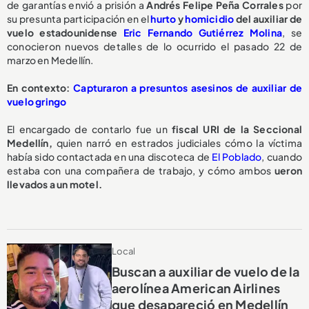
de garantías envió a prisión a
Andrés Felipe Peña Corrales
por
su presunta participación en el
hurto
y
homicidio
del auxiliar de
vuelo estadounidense
Eric Fernando Gutiérrez Molina
, se
conocieron nuevos detalles de lo ocurrido el pasado 22 de
marzo en Medellín.
En contexto:
Capturaron a presuntos asesinos de auxiliar de
vuelo gringo
El encargado de contarlo fue un
fiscal URI de la Seccional
Medellín,
quien narró en estrados judiciales cómo la víctima
había sido contactada en una discoteca de
El Poblado
, cuando
estaba con una compañera de trabajo, y cómo ambos
ueron
llevados a un motel.
Local
Buscan a auxiliar de vuelo de la
aerolínea American Airlines
que desapareció en Medellín