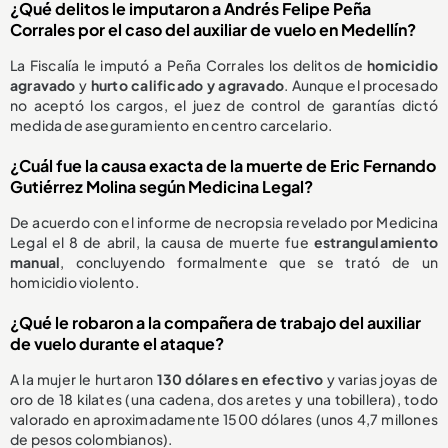
¿Qué delitos le imputaron a Andrés Felipe Peña
Corrales por el caso del auxiliar de vuelo en Medellín?
La Fiscalía le imputó a Peña Corrales los delitos de
homicidio
agravado
y
hurto calificado y agravado
. Aunque el procesado
no aceptó los cargos, el juez de control de garantías dictó
medida de aseguramiento en centro carcelario.
¿Cuál fue la causa exacta de la muerte de Eric Fernando
Gutiérrez Molina según Medicina Legal?
De acuerdo con el informe de necropsia revelado por Medicina
Legal el 8 de abril, la causa de muerte fue
estrangulamiento
manual
, concluyendo formalmente que se trató de un
homicidio violento.
¿Qué le robaron a la compañera de trabajo del auxiliar
de vuelo durante el ataque?
A la mujer le hurtaron
130 dólares en efectivo
y varias joyas de
oro de 18 kilates (una cadena, dos aretes y una tobillera), todo
valorado en aproximadamente 1500 dólares (unos 4,7 millones
de pesos colombianos).