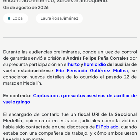
encontrado en Jericó, Suroeste antioqueño.
05 de agosto de 2026
Local
Laura Rosa Jiménez
Durante las audiencias preliminares, donde un juez de control
de garantías envió a prisión a
Andrés Felipe Peña Corrales
por
su presunta participación en el
hurto
y
homicidio
del auxiliar de
vuelo estadounidense
Eric Fernando Gutiérrez Molina
, se
conocieron nuevos detalles de lo ocurrido el pasado 22 de
marzo en Medellín.
En contexto:
Capturaron a presuntos asesinos de auxiliar de
vuelo gringo
El encargado de contarlo fue un
fiscal URI de la Seccional
Medellín,
quien narró en estrados judiciales cómo la víctima
había sido contactada en una discoteca de
El Poblado
, cuando
estaba con una compañera de trabajo, y cómo ambos
ueron
llevados a un motel.