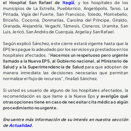
el Hospital San Rafael de
Itagüí
,
y los hospitales de los
municipios de La Estrella, Pueblorrico, Angelópolis, Tarso, La
Pintada, Vigía del Fuerte, San Francisco, Toledo, Montebello,
Briceño, Cocorná, Donmatías, Carolina del Príncipe, Giraldo,
Granada, Alejandría, Vegachí, Támesis, Cisneros, Uramita, San
Luis, Jericó, San Andrés de Cuerquia, Argelia y San Rafael.
Según explicó Sánchez, este cierre estará vigente hasta que la
EPS les pague lo adeudado por los servicios ya prestados en los
hospitales afectados. “
Hacemos un respetuoso pero urgente
llamado a la Nueva EPS, al Gobierno nacional, al Ministerio de
Salud y a la Superintendencia de Salud
para que adopten de
manera inmediata las decisiones necesarias que permitan
normalizar el flujo de recursos”, finalizó Sánchez.
Si usted es usuario de alguno de los hospitales afectados, la
recomendación es que llame a la Nueva Eps
y averigüe qué
otras opciones tiene en caso de necesitar cita médica o algún
procedimiento no urgente.
E
ncuentre más información de su interés en nuestra sección
de
Actualidad
.