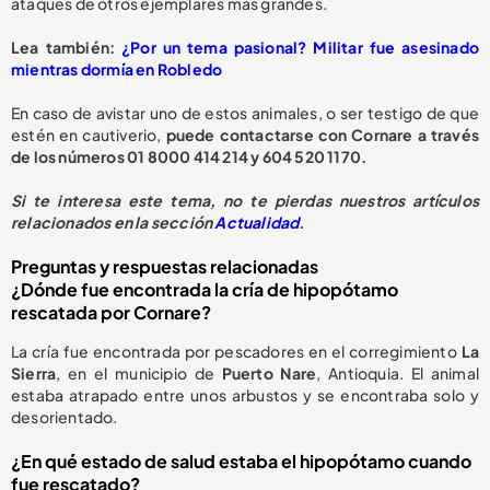
ataques de otros ejemplares más grandes.
L
ea también:
¿Por un tema pasional? Militar fue asesinado
mientras dormía en Robledo
En caso de avistar uno de estos animales, o ser testigo de que
estén en cautiverio,
puede contactarse con Cornare a través
de los números 01 8000 414 214 y 604 520 1170.
S
i te interesa este tema, no te pierdas nuestros artículos
relacionados en la sección
Actualidad
.
Preguntas y respuestas relacionadas
¿Dónde fue encontrada la cría de hipopótamo
rescatada por Cornare?
La cría fue encontrada por pescadores en el corregimiento
La
Sierra
, en el municipio de
Puerto Nare
, Antioquia. El animal
estaba atrapado entre unos arbustos y se encontraba solo y
desorientado.
¿En qué estado de salud estaba el hipopótamo cuando
fue rescatado?