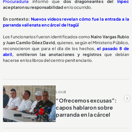
Procuraduría
informó que
dos dragoneantes del
Inpec
aceptaron su responsabilidad
en lo ocurrido.
En contexto:
Nuevos videos revelan cómo fue la entrada a la
parranda vallenata en cárcel de Itagüí
Los funcionarios fueron identificados como
Nairo Vargas Rubio
y Juan Camilo Góez David
, quienes, según el Ministerio Público,
reconocieron que para el día de los hechos,
el pasado 8 de
abril
,
omitieron las anotaciones y registros
que debían
hacerse en los libros del centro penitenciario.
Local
x
“Ofrecemos excusas”:
capos hablaron sobre
parranda en la cárcel