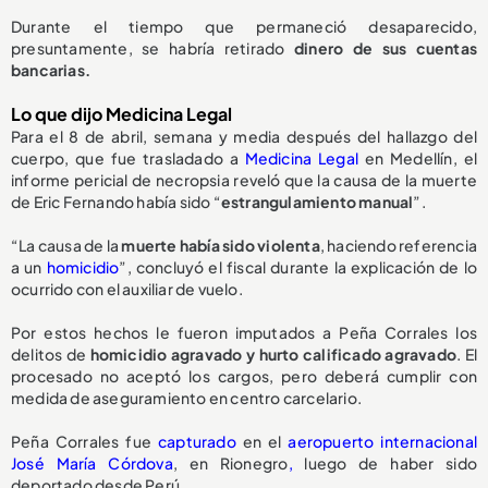
Durante el tiempo que permaneció desaparecido,
presuntamente, se habría retirado
dinero de sus cuentas
bancarias.
Lo que dijo Medicina Legal
Para el 8 de abril, semana y media después del hallazgo del
cuerpo, que fue trasladado a
Medicina Legal
en Medellín, el
informe pericial de necropsia reveló que la causa de la muerte
de Eric Fernando había sido “
estrangulamiento manual
”.
“La causa de la
muerte había sido violenta
, haciendo referencia
a un
homicidio
”, concluyó el fiscal durante la explicación de lo
ocurrido con el auxiliar de vuelo.
Por estos hechos le fueron imputados a Peña Corrales los
delitos de
homicidio agravado y hurto calificado agravado
. El
procesado no aceptó los cargos, pero deberá cumplir con
medida de aseguramiento en centro carcelario.
Peña Corrales fue
capturado
en el
aeropuerto internacional
José María Córdova
, en Rionegro
,
luego de haber sido
deportado desde Perú.