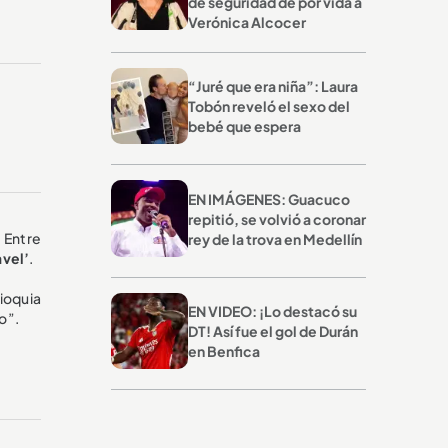
de seguridad de por vida a
Verónica Alcocer
“Juré que era niña”: Laura
Tobón reveló el sexo del
bebé que espera
EN IMÁGENES: Guacuco
repitió, se volvió a coronar
. Entre
rey de la trova en Medellín
avel’
.
ioquia
EN VIDEO: ¡Lo destacó su
o”.
DT! Así fue el gol de Durán
en Benfica