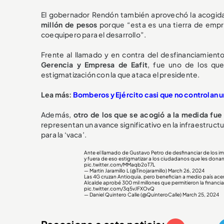
El gobernador Rendón también aprovechó la acogida
millón de pesos
porque “esta es una tierra de empr
coequipero para el desarrollo”.
Frente al llamado y en contra del desfinanciamien
Gerencia y Empresa de Eafit
, fue uno de los qu
estigmatización con la que ataca el presidente.
Lea más:
Bomberos y Ejército casi que no controlan u
Además,
otro de los que se acogió a la medida fue
representan un avance significativo en la infraestruct
para la ‘vaca’.
Ante el llamado de Gustavo Petro de desfinanciar de los i
y fuera de eso estigmatizar a los ciudadanos que les donan 
pic.twitter.com/MMaqb2oT7L
— Martin Jaramillo L (@Tinojaramillo)
March 26, 2024
Las 4G cruzan Antioquia, pero benefician a medio país ace
Alcalde aprobé 300 mil millones que permitieron la financia
pic.twitter.com/3q5vJFXOvQ
— Daniel Quintero Calle (@QuinteroCalle)
March 25, 2024