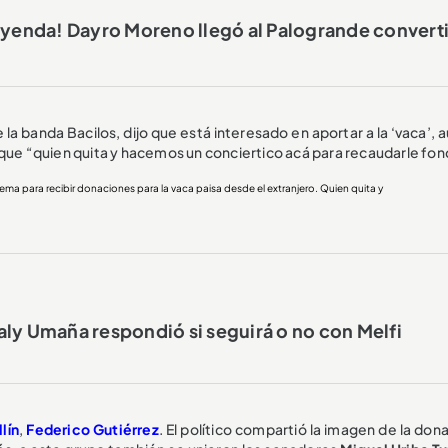
yenda! Dayro Moreno llegó al Palogrande convert
de la banda Bacilos, dijo que está interesado en aportar a la ‘vaca’,
 que “quien quita y hacemos un conciertico acá para recaudarle fon
ma para recibir donaciones para la vaca paisa desde el extranjero. Quien quita y
ly Umaña respondió si seguirá o no con Melfi
lín
,
Federico Gutiérrez
. El político compartió la imagen de la don