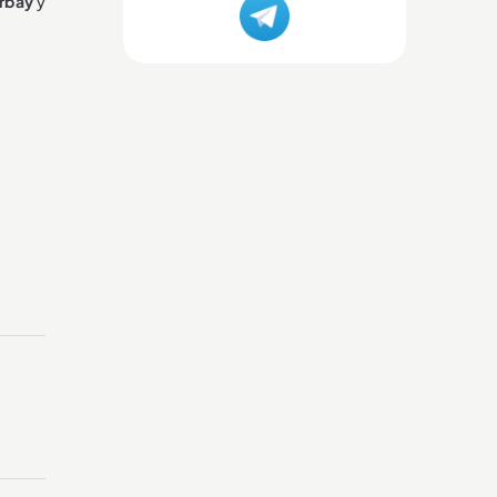
urbay
y