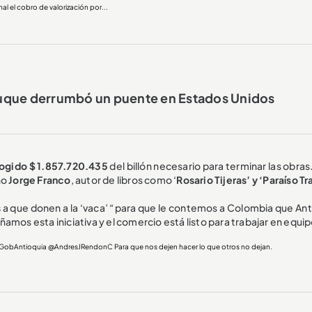
 el cobro de valorización por...
uque derrumbó un puente en Estados Unidos
cogido $ 1.857.720.435
del billón necesario para terminar las obras
ño
Jorge Franco
, autor de libros como ‘
Rosario Tijeras’ y ‘Paraíso Tr
s
a que donen a la ‘vaca’ “para que le contemos a Colombia que Ant
amos esta iniciativa y el comercio está listo para trabajar en equip
GobAntioquia
@AndresJRendonC
Para que nos dejen hacer lo que otros no dejan.