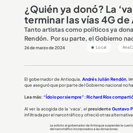
¿Quién ya donó? La ‘vac
terminar las vías 4G de
Tanto artistas como políticos ya dona
Rendón. Por su parte, el Gobierno nac
26 de marzo de 2024
Local
Ana C
El gobernador de Antioquia,
Andrés Julián Rendón
,
i
que aseguró que por parte del Gobierno nacional no ha
Lea más:
“Ídolo por siempre”: Richard Ríos comparti
Al ver la acogida de la ‘vaca’, el
presidente
Gustavo P
infiltrada por el narcotráfico y ofreció otras alternativ
Le solicito al gobernador de Antioquia suspender la cuenta 
del narcotráfico incorporados a las donaciones.