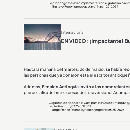
Le propongo mas bien implementar con el gobierno nacional
— Gustavo Petro (@petrogustavo)
March 25, 2024
Internacional
EN VIDEO: ¡Impactante! B
Hasta la mañana del martes, 26 de marzo,
se había re
las personas que ya donaron está el escritor antioque
Además,
Fenalco Antioquia invitó a los comerciante
puede salir adelante a pesar de la adversidad. Acompañ
Orgulloso de aportar a la vaca para las vías de Antioquia
@
pic.twitter.com/CACsdG9uD2
— Jorge Franco Ramos (@francorjorge)
March 25, 2024