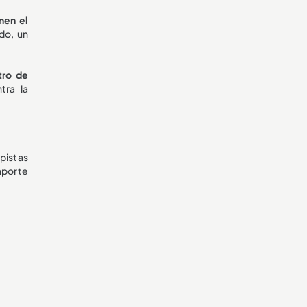
nen el
do, un
tro de
tra la
pistas
 aporte