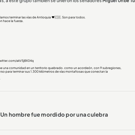
s, a este grupo también se unieron los senadores
Miguel Uribe T
damos terminar las vías de Antioquia ❤️🇨🇴. Son para todos.
 hace la fuerza.
twitter.com/akV5j8X04q
 que una comunidad en un territorio quebrado. como un acordeón, con 9 subregiones,
urso para terminar sus 1.300 kilómetros de vías montañosas que conectan la
4
 Un hombre fue mordido por una culebra