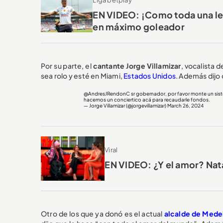
Liga betplay
EN VIDEO: ¡Como toda una le
en máximo goleador
Por su parte, el
cantante
Jorge Villamizar
, vocalista 
sea rolo y esté en Miami,
Estados Unidos
. Además dijo
@AndresJRendonC
sr gobernador, por favor monte un siste
hacemos un conciertico acá para recaudarle fondos.
— Jorge Villamizar (@jorgevillamizar)
March 26, 2024
Viral
EN VIDEO: ¿Y el amor? Nata
Otro de los que ya donó es el actual
alcalde de Medel