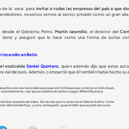
 de la ‘vaca’ para
invitar a todas las empresas del país a que do
endedores, nosotros vemos al sector privado como un gran alia
to desde el Gobierno Petro,
Martín Jaramillo
, el director del
Cen
e donó y aseguró que lo hace como una forma de luchar con
n incendio en Bello
 el exalcalde
Daniel Quintero
, quien además dijo que estas auto
ura vial del país. Además, compartió que él también había hecho su
mpuestos a las vías nacionales que pasan por Antioquia que conectan a todo el país,
voluntariamente, creo que es clarísimo el camino a seguir.
#MetoPaLaVaca
.
rcándolo al puerto de Uraba. Son las vías que no quiso hacer Uribe en 8 años. Como
ción del túnel del Toyo, y como antioqueño, puse el millón que se pidió de cuota...