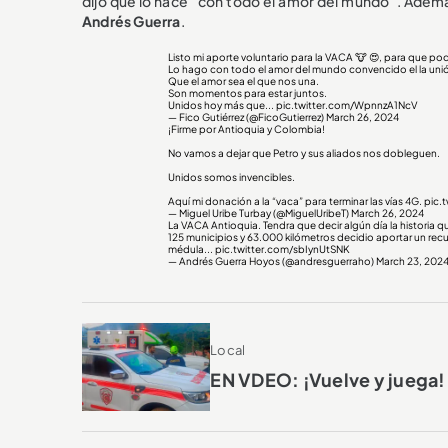
dijo que lo hace “con todo el amor del mundo”. Ademá
Andrés Guerra
.
Listo mi aporte voluntario para la VACA 🐮 😍, para que po
Lo hago con todo el amor del mundo convencido el la unión
Que el amor sea el que nos una.
Son momentos para estar juntos.
Unidos hoy más que...
pic.twitter.com/WpnnzA1NcV
— Fico Gutiérrez (@FicoGutierrez)
March 26, 2024
¡Firme por Antioquia y Colombia!
No vamos a dejar que Petro y sus aliados nos dobleguen.
Unidos somos invencibles.
Aquí mi donación a la “vaca” para terminar las vías 4G.
pic.
— Miguel Uribe Turbay (@MiguelUribeT)
March 26, 2024
La VACA Antioquia. Tendra que decir algún día la historia
125 municipios y 63.000 kilómetros decidio aportar un rec
médula...
pic.twitter.com/sbIynUtSNK
— Andrés Guerra Hoyos (@andresguerraho)
March 23, 202
Local
EN VDEO: ¡Vuelve y juega!