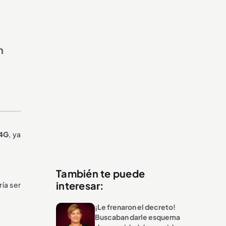
n
 4G
, ya
También te puede
interesar:
ía ser
¡Le frenaron el decreto!
Buscaban darle esquema