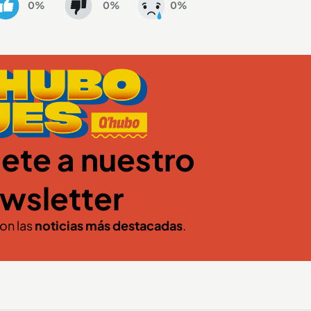
0%
0%
0%
ete a nuestro
wsletter
con las
noticias más destacadas
.