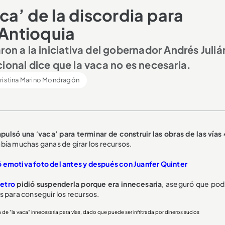
a’ de la discordia para
 Antioquia
ron a la iniciativa del gobernador Andrés Juliá
ional dice que la vaca no es necesaria.
ristina Marino Mondragón
mpulsó una
‘
vaca’ para terminar de construir las obras de las vías
bía muchas ganas de girar los recursos.
ó emotiva foto del antes y después con Juanfer Quinter
etro
pidió suspenderla porque era innecesaria
, aseguró que podr
as para conseguir los recursos.
de "la vaca" innecesaria para vías, dado que puede ser infiltrada por dineros sucios