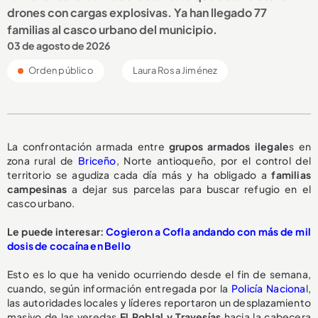
drones con cargas explosivas. Ya han llegado 77
familias al casco urbano del municipio.
03 de agosto de 2026
Orden público
Laura Rosa Jiménez
La confrontación armada entre
grupos armados ilegale
s en
zona rural de
Briceño
, Norte antioqueño, por el control del
territorio se agudiza cada día más y ha obligado a
familias
campesinas
a dejar sus parcelas para buscar refugio en el
casco urbano.
Le puede interesar:
Cogieron a Cofla andando con más de mil
dosis de cocaína en Bello
Esto es lo que ha venido ocurriendo desde el fin de semana,
cuando, según información entregada por la
Policía Naciona
l,
las autoridades locales y líderes reportaron un desplazamiento
masivo de las veredas
El Roblal y Travesías
hacia la cabecera