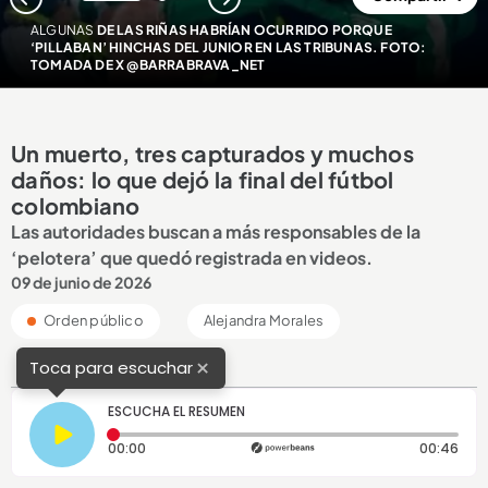
1
2
ALGUNAS
DE LAS RIÑAS HABRÍAN OCURRIDO PORQUE
‘PILLABAN’ HINCHAS DEL JUNIOR EN LAS TRIBUNAS. FOTO:
TOMADA DE X @BARRABRAVA_NET
Un muerto, tres capturados y muchos
daños: lo que dejó la final del fútbol
colombiano
Las autoridades buscan a más responsables de la
‘pelotera’ que quedó registrada en videos.
09 de junio de 2026
Orden público
Alejandra Morales
×
Toca para escuchar
ESCUCHA EL RESUMEN
Tiempo transcurrido: 0 segundos
Dura
00:00
00:46