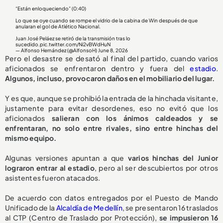
“Están enloqueciendo” (0:40)
Lo que se oye cuando se rompe el vidrio de la cabina de Win después de que
anularan el gol de Atlético Nacional.
Juan José Peláez se retiró de la transmisión tras lo
sucedido.
pic.twitter.com/Ni2vBWdHuN
— Alfonso Hernández (@AlfonsoH)
June 8, 2026
Pero el desastre se desató al final del partido, cuando varios
aficionados se enfrentaron dentro y fuera del
estadio
.
Algunos, incluso, provocaron daños en el mobiliario del lugar.
Y es que, aunque se prohibió la entrada de la hinchada visitante,
justamente para evitar desordenes, eso no evitó que los
aficionados
salieran con los ánimos caldeados y se
enfrentaran,
no solo entre rivales, sino entre hinchas del
mismo equipo.
Algunas versiones apuntan a que
varios hinchas del Junior
lograron entrar al estadio
, pero al ser descubiertos por otros
asistentes fueron atacados.
De acuerdo con datos entregados por el Puesto de Mando
Unificado de la
Alcaldía de Medellín
, se presentaron 16 traslados
al CTP (Centro de Traslado por Protección),
se impusieron 16