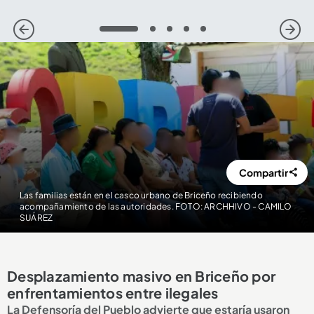
1
2
3
4
5
Compartir
Las familias están en el casco urbano de Briceño recibiendo
acompañamiento de las autoridades. FOTO: ARCHHIVO - CAMILO
SUÁREZ
Desplazamiento masivo en Briceño por
enfrentamientos entre ilegales
La Defensoría del Pueblo advierte que estaría usaron