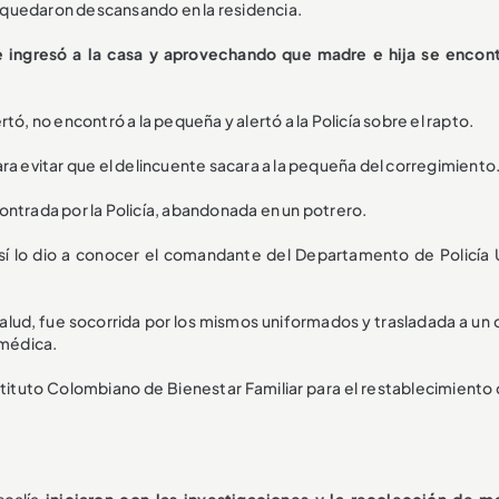
se quedaron descansando en la residencia.
 ingresó a la casa y aprovechando que madre e hija se encon
tó, no encontró a la pequeña y alertó a la Policía sobre el rapto.
ra evitar que el delincuente sacara a la pequeña del corregimiento
ontrada por la Policía, abandonada en un potrero.
así lo dio a conocer el comandante del Departamento de Policía 
alud, fue socorrida por los mismos uniformados y trasladada a un 
 médica.
nstituto Colombiano de Bienestar Familiar para el restablecimiento
scalía
iniciaron con las investigaciones y la recolección de ma