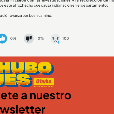
de este atroz hecho que causa indignación en el departamento.
gación avanza por buen camino.
0%
0%
100
ete a nuestro
wsletter