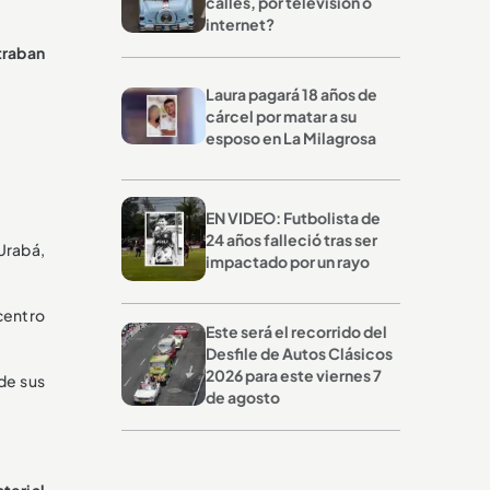
calles, por televisión o
internet?
traban
Laura pagará 18 años de
cárcel por matar a su
esposo en La Milagrosa
.
EN VIDEO: Futbolista de
24 años falleció tras ser
Urabá,
impactado por un rayo
centro
Este será el recorrido del
Desfile de Autos Clásicos
2026 para este viernes 7
 de sus
de agosto
terial