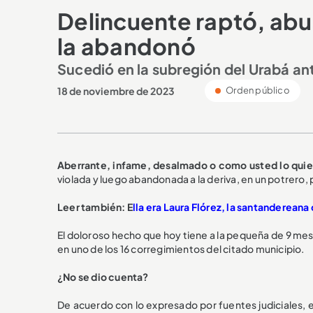
Delincuente raptó, abu
la abandonó
Sucedió en la subregión del Urabá a
18 de noviembre de 2023
Orden público
Aberrante, infame, desalmado o como usted lo quiera
violada y luego abandonada a la deriva, en un potrero,
Leer también: E
lla era Laura Flórez, la santanderean
El doloroso hecho que hoy tiene a la pequeña de 9 mes
en uno de los 16 corregimientos del citado municipio.
¿No se dio cuenta?
De acuerdo con lo expresado por fuentes judiciales, e