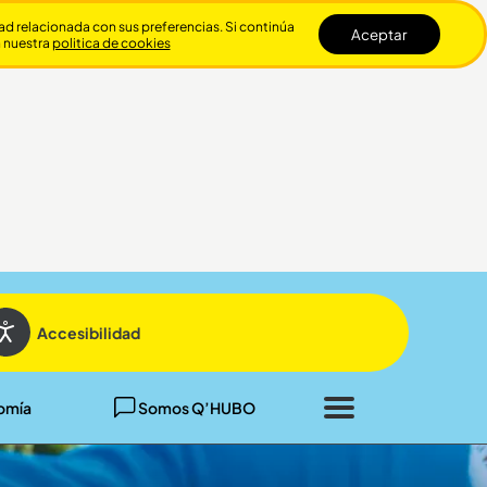
dad relacionada con sus preferencias. Si continúa
Aceptar
n nuestra
politica de cookies
Cerrar
Accesibilidad
omía
Somos Q’HUBO