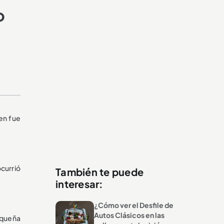
o
en fue
currió
También te puede
interesar:
¿Cómo ver el Desfile de
Autos Clásicos en las
equeña