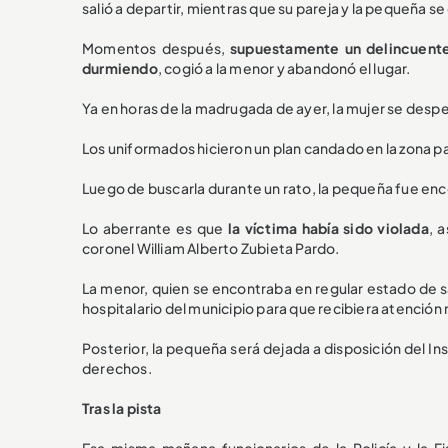
salió a departir, mientras que su pareja y la pequeña 
Momentos después,
supuestamente un delincuente
durmiendo
, cogió a la menor y abandonó el lugar.
Ya en horas de la madrugada de ayer, la mujer se desper
Los uniformados hicieron un plan candado en la zona pa
Luego de buscarla durante un rato, la pequeña fue enc
Lo aberrante es que
la víctima había sido violada
, 
coronel William Alberto Zubieta Pardo.
La menor, quien se encontraba en regular estado de s
hospitalario del municipio para que recibiera atención
Posterior, la pequeña será dejada a disposición del I
derechos.
Tras la pista
Esa misma mañana funcionarios de la Policía y la Fi