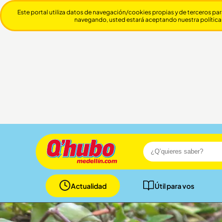
Este portal utiliza datos de navegación/cookies propias y de terceros par
navegando, usted estará aceptando nuestra política
Actualidad
Útil para vos