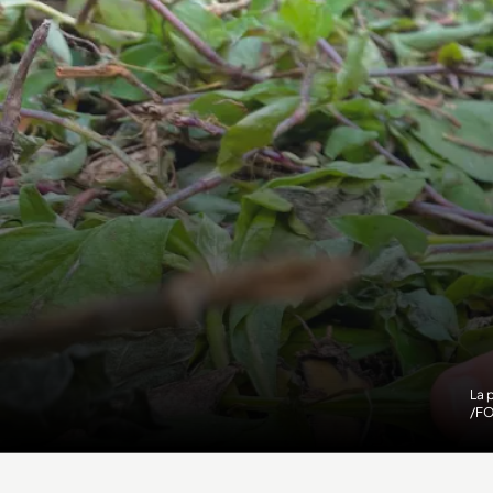
La 
/F