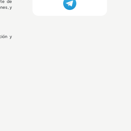
rte de
nes, y
ción y