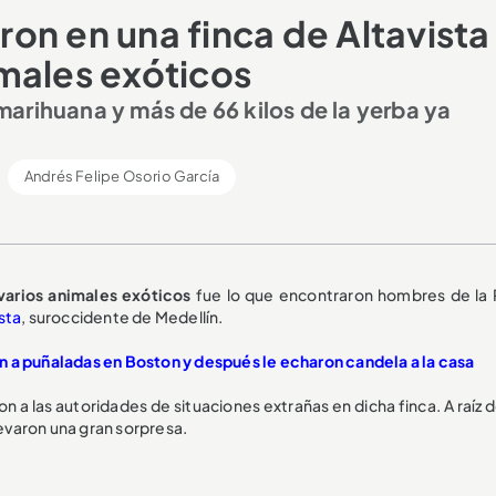
on en una finca de Altavista
males exóticos
arihuana y más de 66 kilos de la yerba ya
Andrés Felipe Osorio García
varios animales exóticos
fue lo que encontraron hombres de la P
sta
, suroccidente de Medellín.
n a puñaladas en Boston y después le echaron candela a la casa
a las autoridades de situaciones extrañas en dicha finca. A raíz d
levaron una gran sorpresa.