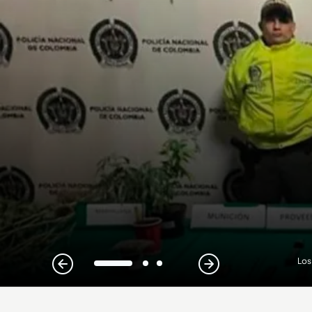
Los
1
2
3