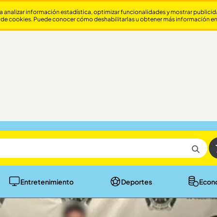
a analizar información estadística, optimizar funcionalidades y mostrar publici
 de cookies. Puede conocer cómo deshabilitarlas u obtener más información e
Entretenimiento
Deportes
Econ