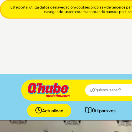
Este portal utiliza datos de navegación/cookies propias y de terceros par
navegando, usted estará aceptando nuestra política
Actualidad
Útil para vos