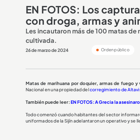
EN FOTOS: Los capturar
con droga, armas y ani
Les incautaron más de 100 matas de m
cultivada.
26 de marzo de 2024
Orden público
Matas de marihuana por doquier, armas de fuego y 
Nacional en una propiedad del
corregimiento de Altavi
También puede leer:
EN FOTOS: A Grecia la asesinaro
Todo comenzó cuando habitantes del sector informaron 
uniformados de la Sijín adelantaron un operativo y se l