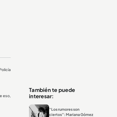
olicía
También te puede
interesar:
e eso,
“Los rumores son
ciertos”: Mariana Gómez