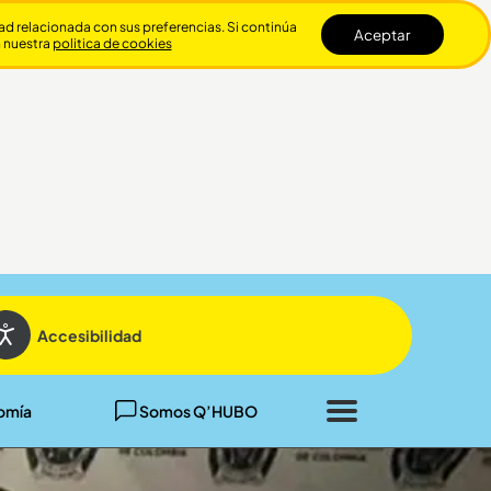
dad relacionada con sus preferencias. Si continúa
Aceptar
n nuestra
politica de cookies
Cerrar
Accesibilidad
omía
Somos Q’HUBO