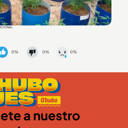
 NACIONAL
0%
0%
0%
ete a nuestro