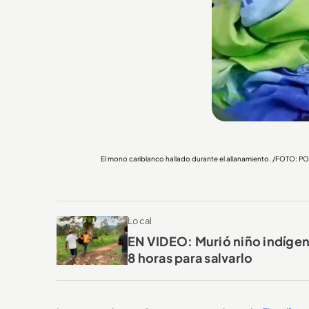
El mono cariblanco hallado durante el allanamiento. /FOTO: 
Local
EN VIDEO: Murió niño indígen
8 horas para salvarlo