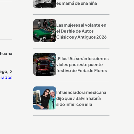
es mamá de una niña
Las mujeres al volante en
el Desfile de Autos
Clásicos y Antiguos 2026
ihuana
¡Pilas! Así serán los cierres
viales para este puente
festivo de Feria de Flores
uego
, 2
urados
Influenciadora mexicana
dijo que J Balvin habría
sido infiel con ella