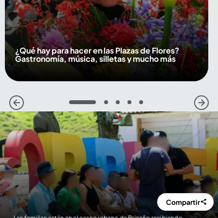
¿Qué hay para hacer en las Plazas de Flores?
Gastronomía, música, silletas y mucho más
1
2
3
4
5
Compartir
Las familias están en el casco urbano de Briceño recibiendo