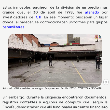
Estos inmuebles
surgieron de la división de un predio más
grande
que, el
30 de abril de 1998
, fue
allanado
por
investigadores del
CTI
. En ese momento buscaban un lugar
donde, al parecer, se confeccionaban uniformes para grupos
paramilitares
.
x
Así son los 18 inmuebles del antiguo Parqueadero Padilla. FOTO: CORTESÍA FISCALÍA
Sin embargo, durante la diligencia
encontraron documentos,
registros contables y equipos de cómputo
que, según la
Fiscalía, demostraban que
allí funcionaba un centro financiero