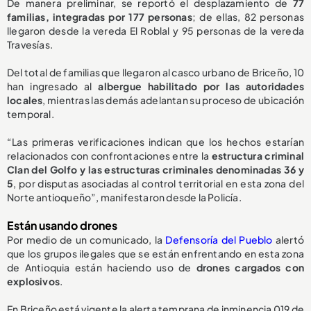
De manera preliminar, se reportó el desplazamiento de
77
familias, integradas por 177 personas
; de ellas, 82 personas
llegaron desde la vereda El Roblal y 95 personas de la vereda
Travesías.
Del total de familias que llegaron al casco urbano de Briceño, 10
han ingresado al
albergue habilitado por las autoridades
locales
, mientras las demás adelantan su proceso de ubicación
temporal.
“Las primeras verificaciones indican que los hechos estarían
relacionados con confrontaciones entre la
estructura criminal
Clan del Golfo y las estructuras criminales denominadas 36 y
5
, por disputas asociadas al control territorial en esta zona del
Norte antioqueño”, manifestaron desde la Policía.
Están usando drones
Por medio de un comunicado, la
Defensoría del Pueblo
alertó
que los grupos ilegales que se están enfrentando en esta zona
de Antioquia están haciendo uso de
drones cargados con
explosivos
.
En Briceño está vigente la alerta temprana de inminencia 019 de