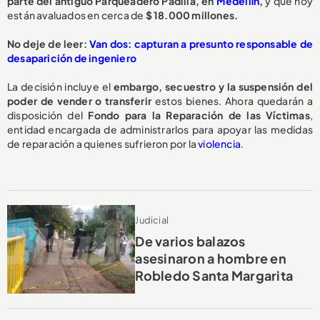
parte del antiguo
Parqueadero Padilla
, en
Medellín
,
y que hoy
están avaluados en cerca de
$ 18.000 millones.
No deje de leer:
Van dos: capturan a presunto responsable de
desaparición de ingeniero
La decisión incluye el
embargo, secuestro y la suspensión del
poder de vender o transferir
estos bienes. Ahora quedarán a
disposición del
Fondo para la Reparación de las Víctimas
,
entidad encargada de administrarlos para apoyar las medidas
de reparación a quienes sufrieron por la
violencia
.
Judicial
De varios balazos
asesinaron a hombre en
Robledo Santa Margarita