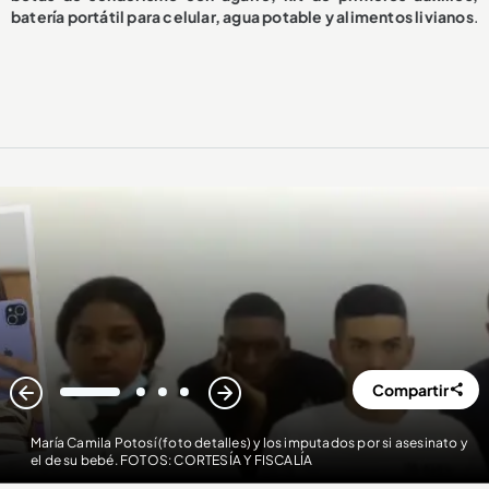
batería portátil para celular, agua potable y alimentos livianos
.
Compartir
1
2
3
4
María Camila Potosí (foto detalles) y los imputados por si asesinato y
el de su bebé. FOTOS: CORTESÍA Y FISCALÍA