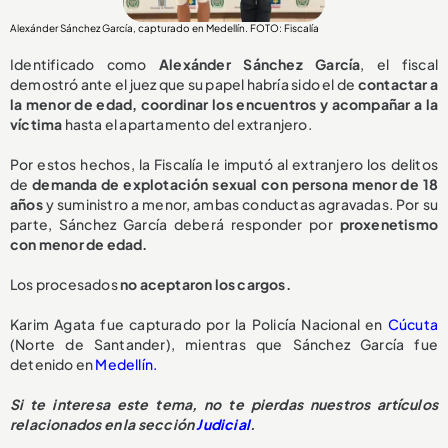
Alexánder Sánchez García, capturado en Medellín. FOTO: Fiscalía
Identificado como
Alexánder Sánchez García
, el fiscal
demostró ante el juez que su papel habría sido el de
contactar a
la menor de edad, coordinar los encuentros y acompañar a la
víctima
hasta el apartamento del extranjero.
Por estos hechos, la Fiscalía le imputó al extranjero los delitos
de
demanda de explotación sexual con persona menor de 18
años
y suministro a menor, ambas conductas agravadas. Por su
parte, Sánchez García deberá responder por
proxenetismo
con menor de edad.
Los procesados
no aceptaron los cargos.
Karim Agata fue capturado por la Policía Nacional en
Cúcuta
(Norte de Santander), mientras que Sánchez García fue
detenido en
Medellín.
Si te interesa este tema, no te pierdas nuestros artículos
relacionados en la sección
Judicial
.