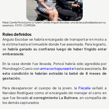
María Camila Potosí junto a Yulieth Cecilia Angulo Escobar, una de las judicializadas por su
asesinato. FOTO: CORTESÍA
Roles definidos
Angulo Escobar se habría encargado de transportar en moto a
la víctima hasta el inmueble donde fue asesinada. Para lograrlo,
se
habría ganado su confianza luego de haber fingido estar
embarazada
.
En la casa donde fue llevada, Potosí habría sido agredida por
Mondragón Cuero con
arma cortopunzante
hasta asesinarla.
En
esta condición le habrían extraído la bebé de 8 meses de
gestación.
Para desaparecer el cuerpo de la joven, la
Fiscalía
señaló a
Narváez Rodríguez como el encargado de manejar el carro en
que fue llevado
al corregimiento La Buitrera
, en compañía de
los demás capturados