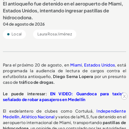
El antioqueño fue detenido en el aeropuerto de Miami,
Estados Unidos, intentando ingresar pastillas de
hidrocodona.
04 de agosto de 2026
Local
Laura Rosa Jiménez
Para el próximo 20 de agosto, en
Miami
,
Estados Unidos
, está
programada la audiencia de lectura de cargos contra el
exfutbolista antioqueño,
Diego Serna Lopera
por un presunto
caso de
tráfico de drogas.
Le puede interesar:
EN VIDEO: Guandoca para taxista
x
señalado de robar a pasajeros en Medellín
El exdelantero de clubes como Cortuluá,
Independiente
Medellín
,
Atlético Nacional
y varios de la MLS, fue detenido en el
aeropuerto internacional de Miami, transportando
pastillas de
hidrocodona
, un opioide de uso controlado por las autoridades