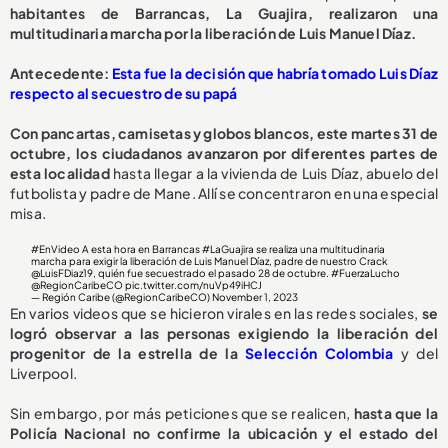
habitantes de Barrancas, La Guajira, realizaron una
multitudinaria marcha por la liberación de Luis Manuel Díaz.
Antecedente:
Esta fue la decisión que habría tomado Luis Díaz
respecto al secuestro de su papá
Con pancartas, camisetas y globos blancos, este martes 31 de
octubre, los ciudadanos avanzaron por diferentes partes de
esta localidad
hasta llegar a la vivienda de Luis Díaz, abuelo del
futbolista y padre de Mane. Allí se concentraron en una especial
misa.
#EnVideo
A esta hora en Barrancas
#LaGuajira
se realiza una multitudinaria
marcha para exigir la liberación de Luis Manuel Díaz, padre de nuestro Crack
@LuisFDiaz19
, quién fue secuestrado el pasado 28 de octubre.
#FuerzaLucho
@RegionCaribeCO
pic.twitter.com/nuVp49iHCJ
— Región Caribe (@RegionCaribeCO)
November 1, 2023
En varios videos que se hicieron virales en las redes sociales,
se
logró observar a las personas exigiendo la liberación del
progenitor de la estrella de la
Selección Colombia
y del
Liverpool.
Sin embargo, por más peticiones que se realicen,
hasta que la
Policía Nacional no confirme la ubicación y el estado del