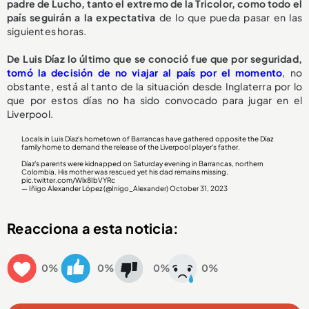
padre de Lucho, tanto el extremo de la Tricolor, como todo el
país seguirán a la expectativa
de lo que pueda pasar en las
siguientes horas.
De Luis Díaz lo último que se conoció fue que por seguridad,
tomó la decisión de no viajar al país por el momento
, no
obstante, está al tanto de la situación desde Inglaterra por lo
que por estos días no ha sido convocado para jugar en el
Liverpool.
Locals in Luis Díaz's hometown of Barrancas have gathered opposite the Díaz
family home to demand the release of the Liverpool player's father.
Díaz's parents were kidnapped on Saturday evening in Barrancas, northern
Colombia. His mother was rescued yet his dad remains missing.
pic.twitter.com/Wlx8IbVYRc
— Iñigo Alexander López (@Inigo_Alexander)
October 31, 2023
Reacciona a esta noticia:
0%
0%
0%
0%