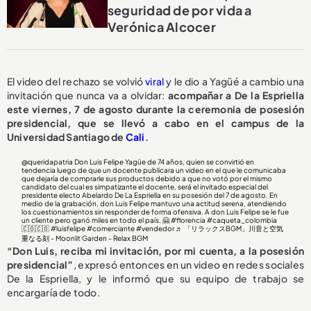
seguridad de por vida a
Verónica Alcocer
El video del rechazo se volvió
viral
y le dio a Yagüé a cambio una
invitación que nunca va a olvidar:
acompañar a De la Espriella
este viernes, 7 de agosto durante la ceremonia de posesión
presidencial, que se llevó a cabo en el campus de la
Universidad Santiago de
Cali
.
@queridapatria
Don Luis Felipe Yagüe de 74 años, quien se convirtió en
tendencia luego de que un docente publicara un video en el que le comunicaba
que dejaría de comprarle sus productos debido a que no votó por el mismo
candidato del cual es simpatizante el docente, será el invitado especial del
presidente electo Abelardo De La Espriella en su posesión del 7 de agosto. En
medio de la grabación, don Luis Felipe mantuvo una actitud serena, atendiendo
los cuestionamientos sin responder de forma ofensiva. A don Luis Felipe se le fue
un cliente pero ganó miles en todo el país. 🤗
#florencia
#caqueta_colombia
🇨🇴🇨🇴
#luisfelipe
#comerciante
#vendedor
♬ 「リラックスBGM」川音と空気
重なる刻 - Moonlit Garden - Relax BGM
“Don Luis, reciba mi invitación, por mi cuenta, a la posesión
presidencial”
, expresó entonces en un video en redes sociales
De la Espriella, y le informó que su equipo de trabajo se
encargaría de todo.