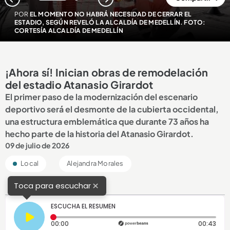
1
2
POR
EL MOMENTO NO HABRÁ NECESIDAD DE CERRAR EL
ESTADIO, SEGÚN REVELÓ LA ALCALDÍA DE MEDELLÍN. FOTO:
CORTESÍA ALCALDÍA DE MEDELLÍN
¡Ahora sí! Inician obras de remodelación
del estadio Atanasio Girardot
El primer paso de la modernización del escenario
deportivo será el desmonte de la cubierta occidental,
una estructura emblemática que durante 73 años ha
hecho parte de la historia del Atanasio Girardot.
09 de julio de 2026
Local
Alejandra Morales
×
Toca para escuchar
ESCUCHA EL RESUMEN
Tiempo transcurrido: 0 segundos
Dura
00:00
00:43