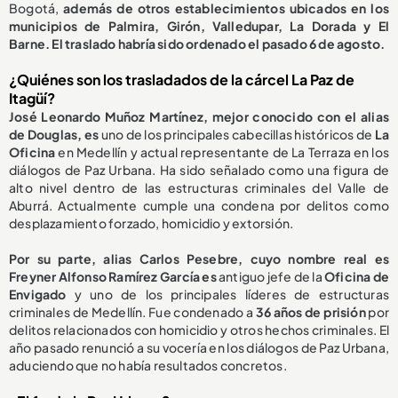
Bogotá,
además de otros establecimientos ubicados en los
municipios de Palmira, Girón, Valledupar, La Dorada y El
Barne. El traslado habría sido ordenado el pasado 6 de agosto.
¿Quiénes son los trasladados de la cárcel La Paz de
Itagüí?
José Leonardo Muñoz Martínez, mejor conocido con el alias
de Douglas, es
uno de los principales cabecillas históricos de
La
Oficina
en Medellín y actual representante de La Terraza en los
diálogos de Paz Urbana. Ha sido señalado como una figura de
alto nivel dentro de las estructuras criminales del Valle de
Aburrá. Actualmente cumple una condena por delitos como
desplazamiento forzado, homicidio y extorsión.
Por su parte, alias Carlos Pesebre, cuyo nombre real es
Freyner Alfonso Ramírez García es
antiguo jefe de la
Oficina de
Envigado
y uno de los principales líderes de estructuras
criminales de Medellín. Fue condenado a
36 años de prisión
por
delitos relacionados con homicidio y otros hechos criminales. El
año pasado renunció a su vocería en los diálogos de Paz Urbana,
aduciendo que no había resultados concretos.