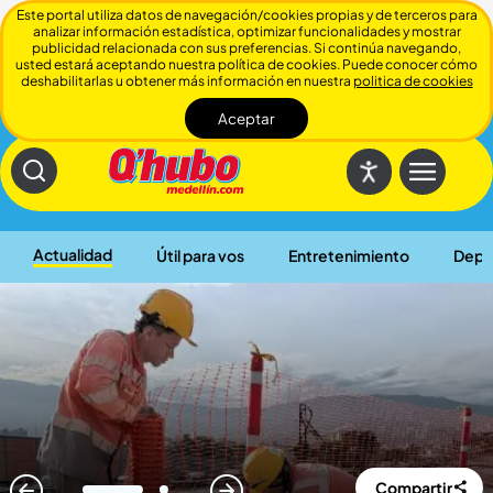
Este portal utiliza datos de navegación/cookies propias y de terceros para
analizar información estadística, optimizar funcionalidades y mostrar
publicidad relacionada con sus preferencias. Si continúa navegando,
usted estará aceptando nuestra política de cookies. Puede conocer cómo
deshabilitarlas u obtener más información en nuestra
politica de cookies
Aceptar
Cerrar
Actualidad
Útil para vos
Entretenimiento
Depo
Compartir