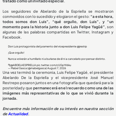
tratado como un invitado especial
.
Los seguidores de Abelardo de la Espriella se mostraron
conmovidos con lo sucedido y elogiaron el gesto:
“a esta hora,
todos somos don Luis”, “qué orgullo, don Luis”, y “un
momento para la historia junto a don Luis Felipe Yagüé”
, son
algunas de las palabras compartidas en Twitter, Instagram y
Facebook.
Don Luis protagonista del juramento del vicepresidente
@jrestrp
¡Que orgullo!
Nunca volverán a humillarlo ni a burlarse de él ni a cancelarlo por pensar distinto.
🐅
@ABDELAESPRIELLA
pic.twitter.com/cUGpYrI6ku
— Mabel Gasca (@mabelgasca)
August 7, 2026
Una vez terminó la ceremonia, Luis Felipe Yagüé, el presidente
Abelardo De la Espriella y el vicepresidente José Manuel
Restrepo posaron juntos en una fotografía que quedará para la
posteridad y que
permanecerá en el recuerdo como una de las
imágenes más representativas de lo que se vivió durante la
jornada.
Encuentre más información de su interés en nuestra sección
de
Actualidad
.