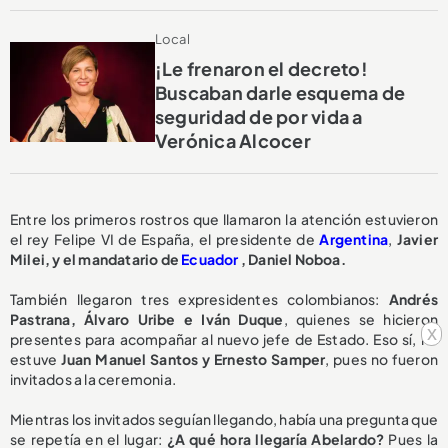
Local
¡Le frenaron el decreto!
Buscaban darle esquema de
seguridad de por vida a
Verónica Alcocer
Entre los primeros rostros que llamaron la atención estuvieron
el rey Felipe VI de España, el presidente de
Argentina
,
Javier
Milei, y el mandatario de
Ecuador
, Daniel Noboa.
También llegaron tres expresidentes colombianos:
Andrés
Pastrana, Álvaro Uribe e Iván Duque
, quienes se hicieron
x
presentes para acompañar al nuevo jefe de Estado. Eso sí, no
estuve
Juan Manuel Santos y Ernesto Samper
, pues no fueron
invitados a la ceremonia.
Mientras los invitados seguían llegando, había una pregunta que
se repetía en el lugar:
¿A qué hora llegaría Abelardo?
Pues la