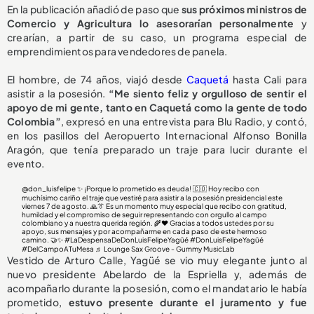
En la publicación añadió de paso que
sus próximos ministros de
Comercio y Agricultura lo asesorarían personalmente
y
crearían, a partir de su caso, un programa especial de
emprendimientos para vendedores de panela.
El hombre, de 74 años, viajó desde
Caquetá
hasta Cali para
asistir a la posesión.
“Me siento feliz y orgulloso de sentir el
apoyo de mi gente, tanto en Caquetá como la gente de todo
Colombia”
, expresó en una entrevista para Blu Radio, y contó,
en los pasillos del Aeropuerto Internacional Alfonso Bonilla
Aragón, que tenía preparado un traje para lucir durante el
evento.
@don_luisfelipe
✨ ¡Porque lo prometido es deuda! 🇨🇴 Hoy recibo con
muchísimo cariño el traje que vestiré para asistir a la posesión presidencial este
viernes 7 de agosto. 🙏👔 Es un momento muy especial que recibo con gratitud,
humildad y el compromiso de seguir representando con orgullo al campo
colombiano y a nuestra querida región. 🌾❤️ Gracias a todos ustedes por su
apoyo, sus mensajes y por acompañarme en cada paso de este hermoso
camino. 🤝✨
#LaDespensaDeDonLuisFelipeYagüé
#DonLuisFelipeYagüé
#DelCampoATuMesa
♬ Lounge Sax Groove - Gummy MusicLab
Vestido de Arturo Calle, Yagüé se vio muy elegante junto al
nuevo presidente Abelardo de la Espriella y, además de
acompañarlo durante la posesión, como el mandatario le había
prometido,
estuvo presente durante el juramento y
fue