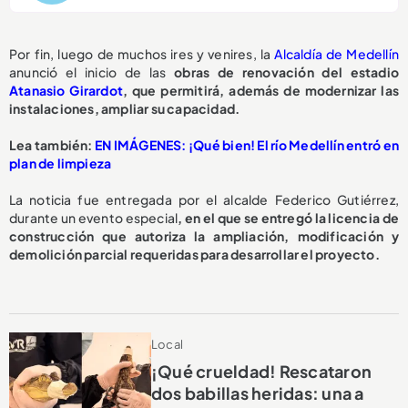
Por fin, luego de muchos ires y venires, la
Alcaldía de Medellín
anunció el inicio de las
obras de renovación del estadio
Atanasio Girardot
, que permitirá, además de modernizar las
instalaciones, ampliar su capacidad.
L
ea también:
EN IMÁGENES: ¡Qué bien! El río Medellín entró en
plan de limpieza
La noticia fue entregada por el alcalde Federico Gutiérrez,
durante un evento especial
, en el que se entregó la licencia de
construcción que autoriza la ampliación, modificación y
demolición parcial requeridas para desarrollar el proyecto.
Local
¡Qué crueldad! Rescataron
dos babillas heridas: una a