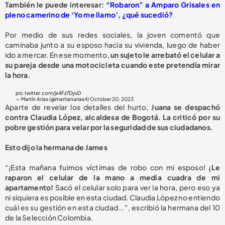
También le puede interesar:
“Robaron” a Amparo Grisales en
pleno camerino de ‘Yo me llamo’, ¿qué sucedió?
Por medio de sus redes sociales, la joven comentó que
caminaba junto a su esposo hacia su vivienda, luego de haber
ido a mercar. En ese momento,
un sujeto le arrebató el celular a
su pareja desde una motocicleta cuando este pretendía mirar
la hora.
pic.twitter.com/jx4Fz7DyvD
— Martín Arias (@martianarias4)
October 20, 2023
Aparte de revelar los detalles del hurto,
Juana se despachó
contra Claudia López, alcaldesa de Bogotá. La criticó por su
pobre gestión para velar por la seguridad de sus ciudadanos.
Esto dijo la hermana de James
“¡Esta mañana fuimos víctimas de robo con mi esposo!
¡Le
raparon el celular de la mano a media cuadra de mi
apartamento!
Sacó el celular solo para ver la hora, pero eso ya
ni siquiera es posible en esta ciudad. Claudia López no entiendo
cuál es su gestión en esta ciudad...”, escribió la hermana del 10
de la Selección Colombia.