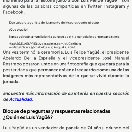
algunas de las palabras compartidas en Twitter, Instagram y
Facebook.
Don Luis protagonista del juramento del vicepresidente
@jrestrp
¡Que orgullo!
Nunca volverán a humillarlo ni a burlarse de él ni a cancelarlo por pensar distinto.
🐅
@ABDELAESPRIELLA
pic.twitter.com/cUGpYrI6ku
— Mabel Gasca (@mabelgasca)
August 7, 2026
Una vez terminó la ceremonia, Luis Felipe Yagüé, el presidente
Abelardo De la Espriella y el vicepresidente José Manuel
Restrepo posaron juntos en una fotografía que quedará para la
posteridad y que
permanecerá en el recuerdo como una de las
imágenes más representativas de lo que se vivió durante la
jornada.
Encuentre más información de su interés en nuestra sección
de
Actualidad
.
Bloque de preguntas y respuestas relacionadas
¿Quién es Luis Yagüé?
Luis Yagüé es un vendedor de panela de 74 años, oriundo del