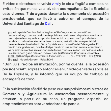
El video del rechazo se volvió
viral
y le dio a Yagüé a cambio una
invitación que nunca va a olvidar:
acompañar a De la Espriella
este viernes, 7 de agosto durante la ceremonia de posesión
presidencial, que se llevó a cabo en el campus de la
Universidad Santiago de
Cali
.
@queridapatria
Don Luis Felipe Yagüe de 74 años, quien se convirtió en
tendencia luego de que un docente publicara un video en el que le comunicaba
que dejaría de comprarle sus productos debido a que no votó por el mismo
candidato del cual es simpatizante el docente, será el invitado especial del
presidente electo Abelardo De La Espriella en su posesión del 7 de agosto. En
medio de la grabación, don Luis Felipe mantuvo una actitud serena, atendiendo
los cuestionamientos sin responder de forma ofensiva. A don Luis Felipe se le fue
un cliente pero ganó miles en todo el país. 🤗
#florencia
#caqueta_colombia
🇨🇴🇨🇴
#luisfelipe
#comerciante
#vendedor
♬ 「リラックスBGM」川音と空気
重なる刻 - Moonlit Garden - Relax BGM
“Don Luis, reciba mi invitación, por mi cuenta, a la posesión
presidencial”
, expresó entonces en un video en redes sociales
De la Espriella, y le informó que su equipo de trabajo se
encargaría de todo.
En la publicación añadió de paso que
sus próximos ministros de
Comercio y Agricultura lo asesorarían personalmente
y
crearían, a partir de su caso, un programa especial de
emprendimientos para vendedores de panela.