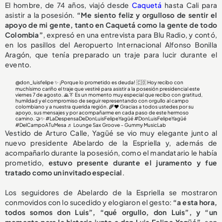
El hombre, de 74 años, viajó desde
Caquetá
hasta Cali para
asistir a la posesión.
“Me siento feliz y orgulloso de sentir el
apoyo de mi gente, tanto en Caquetá como la gente de todo
Colombia”
, expresó en una entrevista para Blu Radio, y contó,
en los pasillos del Aeropuerto Internacional Alfonso Bonilla
Aragón, que tenía preparado un traje para lucir durante el
evento.
@don_luisfelipe
✨ ¡Porque lo prometido es deuda! 🇨🇴 Hoy recibo con
muchísimo cariño el traje que vestiré para asistir a la posesión presidencial este
viernes 7 de agosto. 🙏👔 Es un momento muy especial que recibo con gratitud,
humildad y el compromiso de seguir representando con orgullo al campo
colombiano y a nuestra querida región. 🌾❤️ Gracias a todos ustedes por su
apoyo, sus mensajes y por acompañarme en cada paso de este hermoso
camino. 🤝✨
#LaDespensaDeDonLuisFelipeYagüé
#DonLuisFelipeYagüé
#DelCampoATuMesa
♬ Lounge Sax Groove - Gummy MusicLab
Vestido de Arturo Calle, Yagüé se vio muy elegante junto al
nuevo presidente Abelardo de la Espriella y, además de
acompañarlo durante la posesión, como el mandatario le había
prometido,
estuvo presente durante el juramento y
fue
tratado como un invitado especial
.
Los seguidores de Abelardo de la Espriella se mostraron
conmovidos con lo sucedido y elogiaron el gesto:
“a esta hora,
todos somos don Luis”, “qué orgullo, don Luis”, y “un
momento para la historia junto a don Luis Felipe Yagüé”
, son