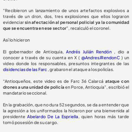
“Recibieron un lanzamiento de unos artefactos explosivos a
través de un dron, dos, tres explosiones que ellos lograron
evidenciar
sin afectación al personal policial ya la comunidad
que se encuentra en ese sector
”, recalculó el coronel.
Así lo hicieron
El gobernador de Antioquia,
Andrés Julián Rendón
, dio a
conocer a través de su cuenta en X (
@AndresJRendonC
) un
video donde los responsables, presuntos integrantes de las
disidencias de las Farc
, grabaron el ataque a los policías.
“Antioqueños, este video es de Farc 36 Calarcá
ataque con
drones a una unidad de policía
en Porce, Antioquia”, escribió el
mandatario seccional.
En la grabación, que no dura 52 segundos, se da a entender que
la agresión a los uniformados la hicieron por una bienvenida al
presidente
Abelardo De La Espriella
, quien horas más tarde
tomó posesión de su cargo.