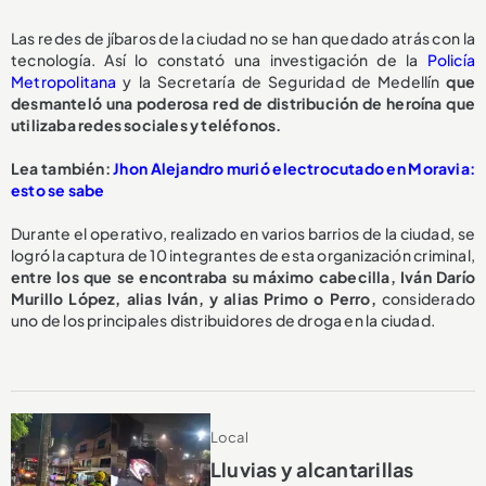
Las redes de jíbaros de la ciudad no se han quedado atrás con la
tecnología. Así lo constató una investigación de la
Policía
Metropolitana
y la Secretaría de Seguridad de Medellín
que
desmanteló una poderosa red de distribución de heroína que
utilizaba redes sociales y teléfonos.
Lea también:
Jhon Alejandro murió electrocutado en Moravia:
esto se sabe
Durante el operativo, realizado en varios barrios de la ciudad, se
logró la captura de 10 integrantes de esta organización criminal,
entre los que se encontraba su máximo cabecilla, Iván Darío
Murillo López, alias Iván, y alias Primo o Perro,
considerado
uno de los principales distribuidores de droga en la ciudad.
Local
Lluvias y alcantarillas