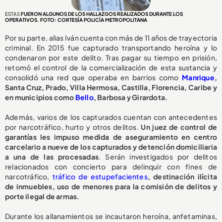
ESTAS
FUERON ALGUNOS DE LOS HALLAZGOS REALIZADOS DURANTE LOS
OPERATIVOS. FOTO: CORTESÍA POLICÍA METROPOLITANA
Por su parte, alias Iván cuenta con más de 11 años de trayectoria
criminal. En 2015 fue capturado transportando heroína y lo
condenaron por este delito. Tras pagar su tiempo en prisión,
retomó el control de la comercialización de esta sustancia y
consolidó una red que operaba en barrios como
Manrique
,
Santa Cruz, Prado, Villa Hermosa, Castilla, Florencia, Caribe y
en municipios como
Bello
, Barbosa y Girardota.
Además, varios de los capturados cuentan con antecedentes
por narcotráfico, hurto y otros delitos.
Un juez de control de
garantías les impuso medida de aseguramiento en centro
carcelario a nueve de los capturados y detención domiciliaria
a una de las procesadas
. Serán investigados por delitos
relacionados con concierto para delinquir con fines de
narcotráfico,
tráfico de estupefacientes
, destinación ilícita
de inmuebles, uso de menores para la comisión de delitos y
porte ilegal de armas.
Durante los allanamientos se incautaron heroína, anfetaminas,