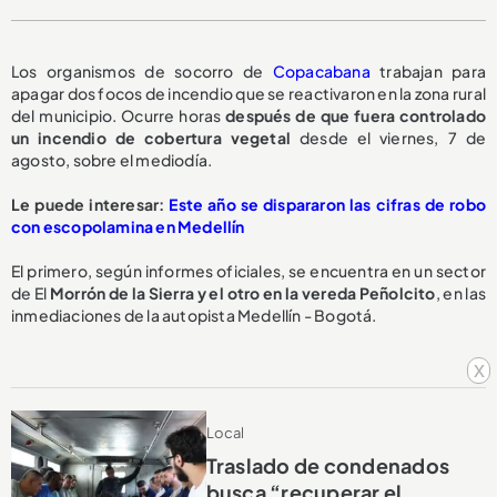
Los organismos de socorro de
Copacabana
trabajan para
apagar dos focos de incendio que se reactivaron en la zona rural
del municipio. Ocurre horas
después de que fuera controlado
un incendio de cobertura vegetal
desde el viernes, 7 de
agosto, sobre el mediodía.
Le puede interesar:
Este año se dispararon las cifras de robo
con escopolamina en Medellín
El primero, según informes oficiales, se encuentra en un sector
de El
Morrón de la Sierra y el otro en la vereda Peñolcito
, en las
inmediaciones de la autopista Medellín - Bogotá.
x
Local
Traslado de condenados
busca “recuperar el