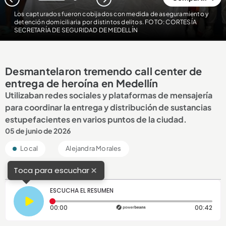
1
2
Los capturados fueron cobijados con medida de aseguramiento y
detención domiciliaria por distintos delitos. FOTO: CORTESÍA
SECRETARÍA DE SEGURIDAD DE MEDELLÍN
Desmantelaron tremendo call center de
entrega de heroína en Medellín
Utilizaban redes sociales y plataformas de mensajería
para coordinar la entrega y distribución de sustancias
estupefacientes en varios puntos de la ciudad.
05 de junio de 2026
Local
Alejandra Morales
×
Toca para escuchar
ESCUCHA EL RESUMEN
Tiempo transcurrido: 0 segundos
Dura
00:00
00:42