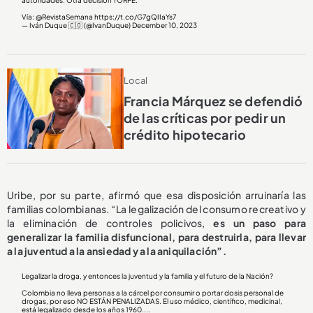
autoridades. Otra decisión TORPE.
Vía:
@RevistaSemana
https://t.co/G7gQIIaYs7
— Iván Duque 🇨🇴 (@IvanDuque)
December 10, 2023
Local
Francia Márquez se defendió
de las críticas por pedir un
crédito hipotecario
Uribe, por su parte, afirmó que esa disposición arruinaría las
familias colombianas. “La legalización del consumo recreativo y
la eliminación de controles policivos,
es un paso para
generalizar la familia disfuncional, para destruirla, para llevar
a la juventud a la ansiedad y a la aniquilación”.
Legalizar la droga, y entonces la juventud y la familia y el futuro de la Nación?
Colombia no lleva personas a la cárcel por consumir o portar dosis personal de
drogas, por eso NO ESTÁN PENALIZADAS. El uso médico, científico, medicinal,
está legalizado desde los años 1960....