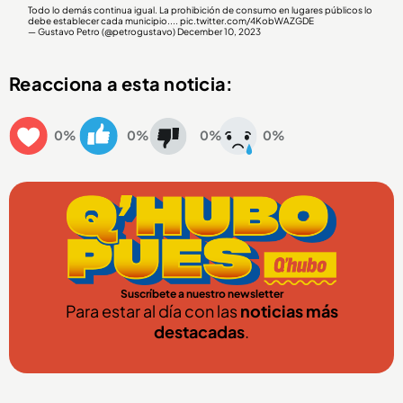
Todo lo demás continua igual. La prohibición de consumo en lugares públicos lo
debe establecer cada municipio....
pic.twitter.com/4KobWAZGDE
— Gustavo Petro (@petrogustavo)
December 10, 2023
Reacciona a esta noticia:
0%
0%
0%
0%
Suscríbete a nuestro newsletter
Para estar al día con las
noticias más
destacadas
.