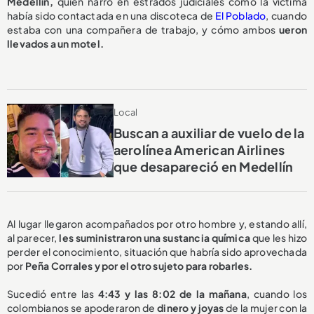
Medellín,
quien narró en estrados judiciales cómo la víctima
había sido contactada en una discoteca de
El Poblado
, cuando
estaba con una compañera de trabajo, y cómo ambos
ueron
llevados a un motel.
Local
Buscan a auxiliar de vuelo de la
aerolínea American Airlines
que desapareció en Medellín
Al lugar llegaron acompañados por otro hombre y, estando allí,
al parecer,
les suministraron una sustancia química
que les hizo
perder el conocimiento, situación que habría sido aprovechada
por
Peña Corrales y por el otro sujeto para robarles.
Sucedió entre las
4:43 y las 8:02 de la mañana
, cuando los
colombianos se apoderaron de
dinero y joyas
de la mujer con la