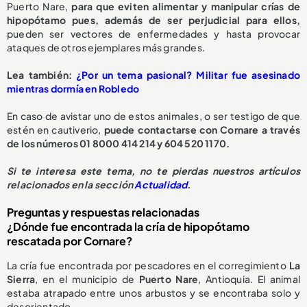
Puerto Nare,
para que eviten alimentar y manipular crías de
hipopótamo pues, además de ser perjudicial para ellos,
pueden ser vectores de enfermedades y hasta provocar
ataques de otros ejemplares más grandes.
L
ea también:
¿Por un tema pasional? Militar fue asesinado
mientras dormía en Robledo
En caso de avistar uno de estos animales, o ser testigo de que
estén en cautiverio,
puede contactarse con Cornare a través
de los números 01 8000 414 214 y 604 520 1170.
S
i te interesa este tema, no te pierdas nuestros artículos
relacionados en la sección
Actualidad
.
Preguntas y respuestas relacionadas
¿Dónde fue encontrada la cría de hipopótamo
rescatada por Cornare?
La cría fue encontrada por pescadores en el corregimiento
La
Sierra
, en el municipio de
Puerto Nare
, Antioquia. El animal
estaba atrapado entre unos arbustos y se encontraba solo y
desorientado.