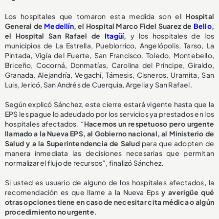
Los hospitales que tomaron esta medida son el
Hospital
General de
Medellín
, el Hospital Marco Fidel Suarez de
Bello
,
el Hospital San Rafael de
Itagüí
,
y los hospitales de los
municipios de La Estrella, Pueblorrico, Angelópolis, Tarso, La
Pintada, Vigía del Fuerte, San Francisco, Toledo, Montebello,
Briceño, Cocorná, Donmatías, Carolina del Príncipe, Giraldo,
Granada, Alejandría, Vegachí, Támesis, Cisneros, Uramita, San
Luis, Jericó, San Andrés de Cuerquia, Argelia y San Rafael.
Según explicó Sánchez, este cierre estará vigente hasta que la
EPS les pague lo adeudado por los servicios ya prestados en los
hospitales afectados. “
Hacemos un respetuoso pero urgente
llamado a la Nueva EPS, al Gobierno nacional, al Ministerio de
Salud y a la Superintendencia de Salud
para que adopten de
manera inmediata las decisiones necesarias que permitan
normalizar el flujo de recursos”, finalizó Sánchez.
Si usted es usuario de alguno de los hospitales afectados, la
recomendación es que llame a la Nueva Eps
y averigüe qué
otras opciones tiene en caso de necesitar cita médica o algún
procedimiento no urgente.