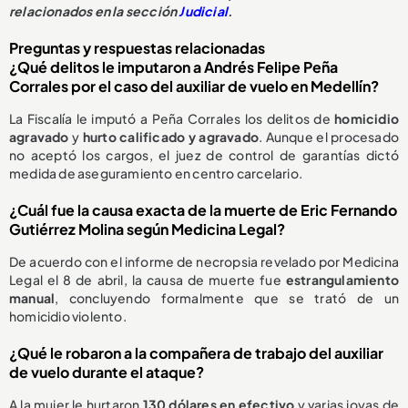
relacionados en la sección
Judicial
.
Preguntas y respuestas relacionadas
¿Qué delitos le imputaron a Andrés Felipe Peña
Corrales por el caso del auxiliar de vuelo en Medellín?
La Fiscalía le imputó a Peña Corrales los delitos de
homicidio
agravado
y
hurto calificado y agravado
. Aunque el procesado
no aceptó los cargos, el juez de control de garantías dictó
medida de aseguramiento en centro carcelario.
¿Cuál fue la causa exacta de la muerte de Eric Fernando
Gutiérrez Molina según Medicina Legal?
De acuerdo con el informe de necropsia revelado por Medicina
Legal el 8 de abril, la causa de muerte fue
estrangulamiento
manual
, concluyendo formalmente que se trató de un
homicidio violento.
¿Qué le robaron a la compañera de trabajo del auxiliar
de vuelo durante el ataque?
A la mujer le hurtaron
130 dólares en efectivo
y varias joyas de