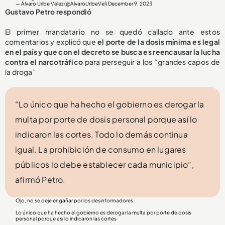
— Álvaro Uribe Vélez (@AlvaroUribeVel)
December 9, 2023
Gustavo Petro respondió
El primer mandatario no se quedó callado ante estos
comentarios y explicó que
el porte de la dosis mínima es legal
en el país y que con el decreto se busca es reencausar la lucha
contra el narcotráfico
para perseguir a los “grandes capos de
la droga”
“Lo único que ha hecho el gobierno es derogar la
multa por porte de dosis personal porque así lo
indicaron las cortes. Todo lo demás continua
igual. La prohibición de consumo en lugares
públicos lo debe establecer cada municipio”,
afirmó Petro.
Ojo, no se deje engañar por los desinformadores.
Lo único que ha hecho el gobierno es derogar la multa por porte de dosis
personal porque así lo indicaron las cortes