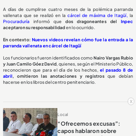
A días de cumplirse cuatro meses de la polémica parranda
vallenata que se realizó en la
cárcel de máxima de Itagüí,
la
Procuraduría
informó que
dos dragoneantes del
Inpec
aceptaron su responsabilidad
en lo ocurrido.
En contexto:
Nuevos videos revelan cómo fue la entrada a la
parranda vallenata en cárcel de Itagüí
Los funcionarios fueron identificados como
Nairo Vargas Rubio
y Juan Camilo Góez David
, quienes, según el Ministerio Público,
reconocieron que para el día de los hechos,
el pasado 8 de
abril
,
omitieron las anotaciones y registros
que debían
hacerse en los libros del centro penitenciario.
x
Local
“Ofrecemos excusas”:
capos hablaron sobre