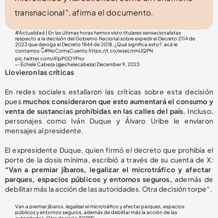
transnacional”, afirma el documento.
#Actualidad
| En las últimas horas hemos visto titulares sensacionalistas
respecto a la decisión del Gobierno Nacional sobre expedir el Decreto 2114 de
2023 que deroga el Decreto 1844 de 2018. ¿Qué significa esto?, acá le
contamos 👇
#NoComaCuento
https://t.co/wseLmmUQPN
pic.twitter.com/41pPGOYPno
— Échele Cabeza (@echelecabeza)
December 9, 2023
Llovieron las críticas
En redes sociales estallaron las críticas sobre esta decisión
pues
muchos consideraron que esto aumentará el consumo y
venta de sustancias prohibidas en las calles del país.
Incluso,
personajes como Iván Duque y Álvaro Uribe le enviaron
mensajes al presidente.
El expresidente Duque, quien firmó el decreto que prohibía el
porte de la dosis mínima, escribió a través de su cuenta de X:
“Van a premiar jíbaros, legalizar el microtráfico y afectar
parques, espacios públicos y entornos seguros,
además de
debilitar más la acción de las autoridades. Otra decisión torpe“.
Van a premiar jíbaros, legalizar el microtráfico y afectar parques, espacios
públicos y entornos seguros, además de debilitar más la acción de las