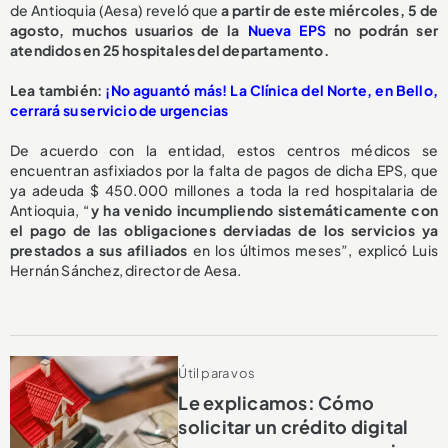
de Antioquia (Aesa) reveló que
a partir de este miércoles, 5 de
agosto,
muchos usuarios de la
Nueva EPS
no podrán ser
atendidos en 25 hospitales del departamento.
L
ea también:
¡No aguantó más! La Clínica del Norte, en Bello,
cerrará su servicio de urgencias
De acuerdo con la entidad, estos centros médicos se
encuentran asfixiados por la falta de pagos de dicha EPS, que
ya adeuda $ 450.000 millones a toda la red hospitalaria de
Antioquia, “
y ha venido incumpliendo sistemáticamente con
el pago de las obligaciones derviadas de los servicios ya
prestados a sus afiliados
en los últimos meses”, explicó Luis
Hernán Sánchez, director de Aesa.
Útil para vos
Le explicamos: Cómo
solicitar un crédito digital