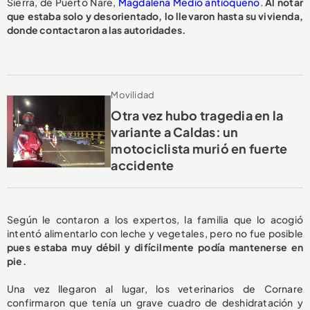
Sierra, de Puerto Nare,
Magdalena Medio antioqueño
.
Al notar
que estaba solo y desorientado, lo llevaron hasta su vivienda,
donde contactaron a las autoridades.
Movilidad
Otra vez hubo tragedia en la
variante a Caldas: un
motociclista murió en fuerte
accidente
Según le contaron a los expertos, la familia que lo acogió
intentó alimentarlo con leche y vegetales, pero no fue posible
pues estaba muy débil y difícilmente podía mantenerse en
pie.
Una vez llegaron al lugar, los veterinarios de Cornare
confirmaron que tenía un grave cuadro de deshidratación y