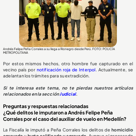
Andrés Felipe Peña Corrales a su llega a Rionegro desde Perú. FOTO: POLICÍA
METROPOLITANA
Por estos mismos hechos, otro hombre fue capturado en el
vecino país por
notificación roja de Interpol
. Actualmente, se
adelantan los trámites para su extradición.
Si te interesa este tema, no te pierdas nuestros artículos
relacionados en la sección
Judicial
.
Preguntas y respuestas relacionadas
¿Qué delitos le imputaron a Andrés Felipe Peña
Corrales por el caso del auxiliar de vuelo en Medellín?
La Fiscalía le imputó a Peña Corrales los delitos de
homicidio
agravado
y
hurto calificado y agravado
. Aunque el procesado