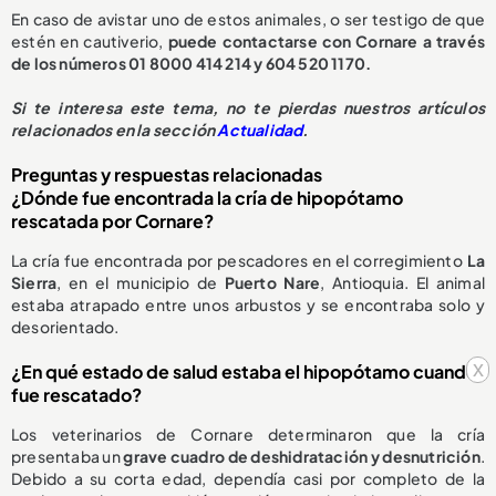
En caso de avistar uno de estos animales, o ser testigo de que
estén en cautiverio,
puede contactarse con Cornare a través
de los números 01 8000 414 214 y 604 520 1170.
S
i te interesa este tema, no te pierdas nuestros artículos
relacionados en la sección
Actualidad
.
Preguntas y respuestas relacionadas
¿Dónde fue encontrada la cría de hipopótamo
rescatada por Cornare?
La cría fue encontrada por pescadores en el corregimiento
La
Sierra
, en el municipio de
Puerto Nare
, Antioquia. El animal
estaba atrapado entre unos arbustos y se encontraba solo y
desorientado.
x
¿En qué estado de salud estaba el hipopótamo cuando
fue rescatado?
Los veterinarios de Cornare determinaron que la cría
presentaba un
grave cuadro de deshidratación y desnutrición
.
Debido a su corta edad, dependía casi por completo de la