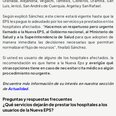
Granada, Alejandría, Vegachí, Támesis, Cisneros, Uramita, San
Luis, Jericó, San Andrés de Cuerquia, Argelia y San Rafael.
Según explicó Sánchez, este cierre estará vigente hasta que la
EPS les pague lo adeudado por los servicios ya prestados en los
hospitales afectados. “
Hacemos un respetuoso pero urgente
llamado a la Nueva EPS, al Gobierno nacional, al Ministerio de
Salud y a la Superintendencia de Salud
para que adopten de
manera inmediata las decisiones necesarias que permitan
normalizar el flujo de recursos”, finalizó Sánchez.
Si usted es usuario de alguno de los hospitales afectados, la
recomendación es que llame a la Nueva Eps
y averigüe qué
otras opciones tiene en caso de necesitar cita médica o algún
procedimiento no urgente.
E
ncuentre más información de su interés en nuestra sección
de
Actualidad
.
Preguntas y respuestas frecuentes
¿Qué servicios dejarán de prestar los hospitales a los
usuarios de la Nueva EPS?