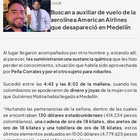
Local
Buscan a auxiliar de vuelo de la
aerolínea American Airlines
que desapareció en Medellín
Al lugar llegaron acompañados por otro hombre y, estando allí,
al parecer,
les suministraron una sustancia química
que les hizo
perder el conocimiento, situación que habría sido aprovechada
por
Peña Corrales y por el otro sujeto para robarles.
Sucedió entre las
4:43 y las 8:02 de la mañana
, cuando los
colombianos se apoderaron de
dinero y joyas
de la mujer con la
que Gutiérrez Molina había llegado a Medellín.
“Hurtando las pertenencias de la señora, dentro de las cuales
se encontraban
130 dólares estadounidenses
(414.234 pesos
colombianos),
una cadena de oro de 18 kilates, dos aretes de
oro de 18 kilates y una tobillera de oro de 18 kilates
, estos
últimos elementos avaluados en 1500 dólares (4.779.625 pesos
colombianos)”, contó el fiscal ante el juez.