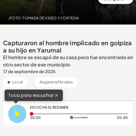
/FOTO: TOMADA DE VIDEO Y CORTESÍA
Capturaron al hombre implicado en golpiza
a su hijo en Yarumal
El hombre se escapó de su casa pero fue encontrado en
otro sector de ese municipio
17 de septiembre de 2025
Local
Alejandra Morales
×
Toca para escuchar
ESCUCHA EL RESUMEN
Tiempo transcurrido: 0 segundos
Dura
00:00
00:46