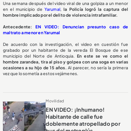
Una semana después del video viral de una golpiza a un menor
en el municipio de
Yarumal
,
la Policía logró la captura del
hombre implicado por el delito de violencia intrafamiliar.
Antecedente:
EN VIDEO: Denuncian presunto caso de
maltrato a menor en Yarumal
De acuerdo con la investigación, el video en cuestión fue
grabado por un habitante de la vereda El Bosque de ese
municipio del Norte de Antioquia.
En este se ve como el
hombre zarandea, tira al piso y golpea con una soga en varias
ocasiones a su hijo de 15 años.
Al parecer, no sería la primera
vez que lo sometía a estos vejámenes.
Movilidad
EN VIDEO: ¡Inhumano!
Habitante de calle fue
doblemente atropellado por
bus del metroplús