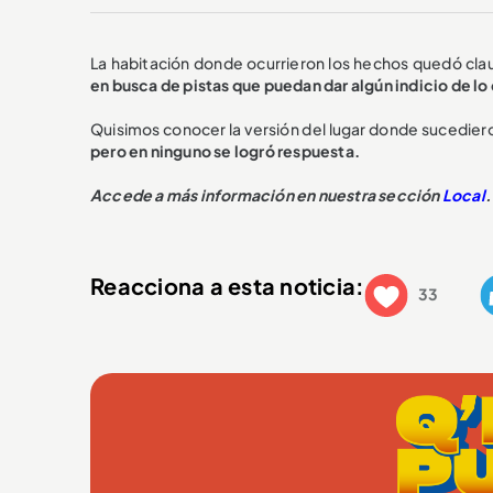
La habitación donde ocurrieron los hechos quedó cla
en busca de pistas que puedan dar algún indicio de l
Quisimos conocer la versión del lugar donde sucedie
pero en ninguno se logró respuesta.
Accede a más información en nuestra sección
Local
.
Reacciona a esta noticia:
33