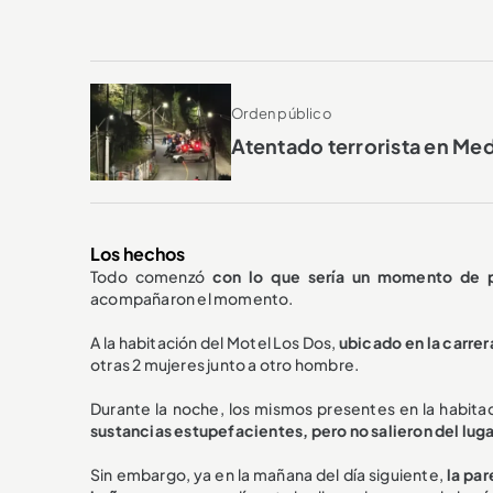
Orden público
Atentado terrorista en Med
Los hechos
Todo comenzó
con lo que sería un momento de pa
acompañaron el momento.
A la habitación del Motel Los Dos,
ubicado en la carrera
otras 2 mujeres junto a otro hombre.
Durante la noche, los mismos presentes en la habita
sustancias estupefacientes, pero no salieron del luga
Sin embargo, ya en la mañana del día siguiente,
la par