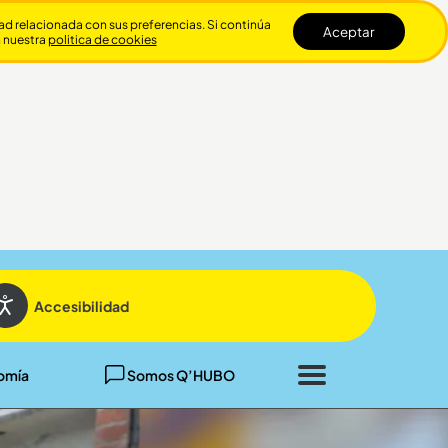
dad relacionada con sus preferencias. Si continúa
Aceptar
n nuestra
politica de cookies
Cerrar
Accesibilidad
omía
Somos Q’HUBO