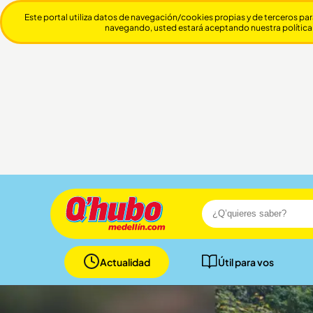
Este portal utiliza datos de navegación/cookies propias y de terceros par
navegando, usted estará aceptando nuestra política
Actualidad
Útil para vos