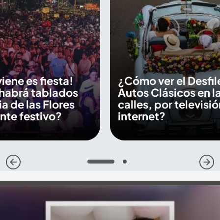
iene es fiesta!
¿Cómo ver el Desfil
habrá tablados
Autos Clásicos en l
ia de las Flores
calles, por televisió
nte festivo?
internet?
1
2