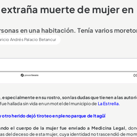
 extraña muerte de mujer en
rsonas en una habitación. Tenía varios moret
ricio Andrés Palacio Betancur
0
,
especialmente en su rostro, son las dudas que tienen a las autor
fue hallada sin vida en un motel del municipio de
La Estrella.
otro herido dejó tiroteo en pleno parque de Itagüí
ndo el cuerpo de la mujer fue enviado a Medicina Legal,
dond
s del deceso de esta mujer, cuya identidad no trascendió de mo