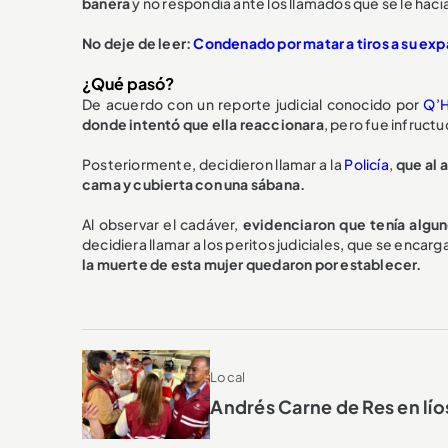
bañera
y no respondía ante los llamados que se le hací
No deje de leer:
Condenado por matar a tiros a su expa
¿Qué pasó?
De acuerdo con un reporte judicial conocido por
Q’
donde intentó que ella reaccionara
, pero fue infruct
Posteriormente, decidieron llamar a la
Policía
,
que al a
cama y cubierta con una sábana.
Al observar el cadáver,
evidenciaron que tenía algu
decidiera llamar a los peritos judiciales, que se encarg
la muerte de esta mujer quedaron por establecer.
Local
Andrés Carne de Res en lío