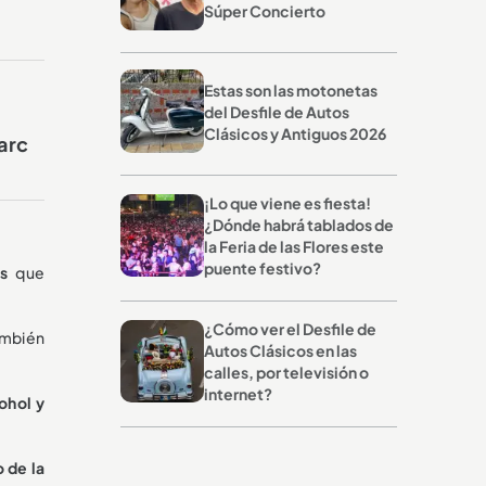
Súper Concierto
Estas son las motonetas
del Desfile de Autos
Clásicos y Antiguos 2026
arc
¡Lo que viene es fiesta!
¿Dónde habrá tablados de
la Feria de las Flores este
puente festivo?
s
que
¿Cómo ver el Desfile de
ambién
Autos Clásicos en las
calles, por televisión o
internet?
ohol y
o de la