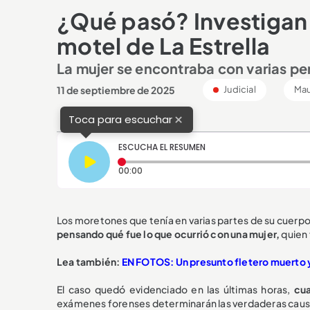
¿Qué pasó? Investigan
motel de La Estrella
La mujer se encontraba con varias pe
11 de septiembre de 2025
Judicial
Mau
×
Toca para escuchar
ESCUCHA EL RESUMEN
Tiempo transcurrido: 0 segundos
00:00
Los moretones que tenía en varias partes de su cuerpo
pensando qué fue lo que ocurrió con una mujer,
quien 
Lea también:
EN FOTOS: Un presunto fletero muerto y 
El caso quedó evidenciado en las últimas horas,
cua
exámenes forenses determinarán las verdaderas causa