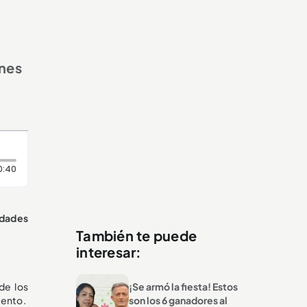
ones
Duración: 40 segundos
0:40
idades
También te puede
interesar:
e los
¡Se armó la fiesta! Estos
mento.
son los 6 ganadores al