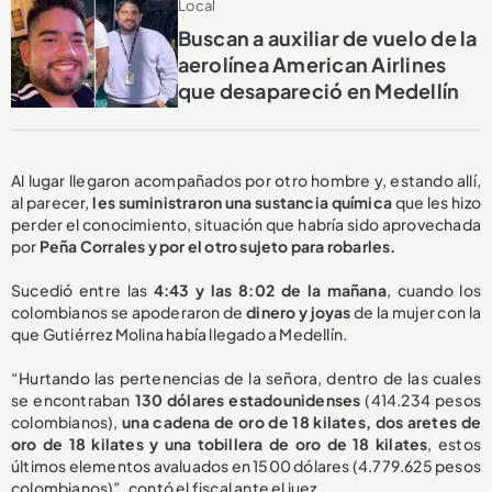
Local
Buscan a auxiliar de vuelo de la
aerolínea American Airlines
que desapareció en Medellín
Al lugar llegaron acompañados por otro hombre y, estando allí,
al parecer,
les suministraron una sustancia química
que les hizo
perder el conocimiento, situación que habría sido aprovechada
por
Peña Corrales y por el otro sujeto para robarles.
Sucedió entre las
4:43 y las 8:02 de la mañana
, cuando los
colombianos se apoderaron de
dinero y joyas
de la mujer con la
que Gutiérrez Molina había llegado a Medellín.
“Hurtando las pertenencias de la señora, dentro de las cuales
se encontraban
130 dólares estadounidenses
(414.234 pesos
colombianos),
una cadena de oro de 18 kilates, dos aretes de
oro de 18 kilates y una tobillera de oro de 18 kilates
, estos
últimos elementos avaluados en 1500 dólares (4.779.625 pesos
colombianos)”, contó el fiscal ante el juez.