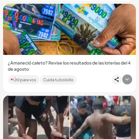
Compartir Noticia
¿Amaneció caleto? Revise los resultados de las loterías del 4
de agosto
Encuentre aquí los números ganadores por las loterías de la
Útil para vos
Cuida tu bolsillo
Cruz Roja y Huila, por MiLoto y por los tradicionales chances....
Compartir Noticia