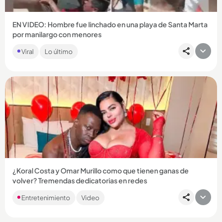
EN VIDEO: Hombre fue linchado en una playa de Santa Marta
por manilargo con menores
La Policía tuvo que intervenir para rescatar al hombre y
Viral
Lo último
controlar la situación....
Compartir Noticia
¿Koral Costa y Omar Murillo como que tienen ganas de
volver? Tremendas dedicatorias en redes
Después de casi 20 años de relación, la pareja anunció hace
Entretenimiento
Video
varios meses que habían terminado. ...