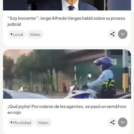
“Soy inocente”: Jorge Alfredo Vargas habló sobre su prceso
judicial
El periodista afirmó que la justicia es la que tiene la última
Local
Video
palabra, pero reiteró que defenderá su inocencia. ...
Compartir Noticia
¡Qué joyita! Por volarse de los agentes, se pasó un semáforo
en rojo
La Secretaría de Movilidad reportó la inmovilización de un
Movilidad
Video
vehículo que fue descubierto circulando por el carril
exclusivo...