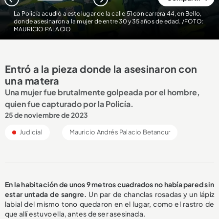
1
2
La Policía acudió a este lugar de la calle 51 con carrera 44, en Bello,
donde asesinaron a la mujer de entre 30 y 35 años de edad. /FOTO:
MAURICIO PALACIO
Entró a la pieza donde la asesinaron con
una matera
Una mujer fue brutalmente golpeada por el hombre,
quien fue capturado por la Policía.
25 de noviembre de 2023
Judicial
Mauricio Andrés Palacio Betancur
En la habitación de unos 9 metros cuadrados no había pared sin
estar untada de sangre.
Un par de chanclas rosadas y un lápiz
labial del mismo tono quedaron en el lugar, como el rastro de
que allí estuvo ella, antes de ser asesinada.