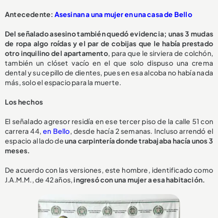
Antecedente:
Asesinan a una mujer en una casa de Bello
Del señalado asesino también quedó evidencia; unas 3 mudas
de ropa algo roídas y el par de cobijas que le había prestado
otro inquilino del apartamento
, para que le sirviera de colchón,
también un clóset vacío en el que solo dispuso una crema
dental y su cepillo de dientes, pues en esa alcoba no había nada
más, solo el espacio para la muerte.
Los hechos
El señalado agresor residía en ese tercer piso de la calle 51 con
carrera 44,
en Bello
, desde hacía 2 semanas. Incluso arrendó el
espacio al lado de
una carpintería donde trabajaba hacía unos 3
meses.
De acuerdo con las versiones, este hombre, identificado como
J.A.M.M., de 42 años,
ingresó con una mujer a esa habitación.