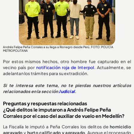
Andrés Felipe Peña Corrales a su llega a Rionegro desde Perú. FOTO: POLICÍA
METROPOLITANA
Por estos mismos hechos, otro hombre fue capturado en el
vecino país por
notificación roja de Interpol
. Actualmente, se
adelantan los trámites para su extradición.
Si te interesa este tema, no te pierdas nuestros artículos
relacionados en la sección
Judicial
.
Preguntas y respuestas relacionadas
¿Qué delitos le imputaron a Andrés Felipe Peña
Corrales por el caso del auxiliar de vuelo en Medellín?
La Fiscalía le imputó a Peña Corrales los delitos de
homicidio
agravado
y
hurto calificado y agravado
. Aunque el procesado