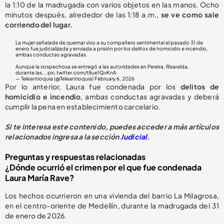
la 1:10 de la madrugada con varios objetos en las manos. Ocho
minutos después, alrededor de las 1:18 a.m.,
se ve como sale
corriendo del lugar.
La mujer señalada de quemar vivo a su compañero sentimental el pasado 31 de
enero fue judicializada y enviada a prisión por los delitos de homicidio e incendio,
ambas conductas agravadas.
Aunque la sospechosa se entregó a las autoridades en Pereira, Risaralda,
durante las...
pic.twitter.com/t8ue1QvKnA
— Teleantioquia (@Teleantioquia)
February 6, 2026
Por lo anterior, Laura fue condenada por los
delitos de
homicidio e incendio
, ambas conductas agravadas y deberá
cumplir la pena en establecimiento carcelario.
Si te interesa este contenido, puedes acceder a más artículos
relacionados ingresa a la sección
Judicial
.
Preguntas y respuestas relacionadas
¿Dónde ocurrió el crimen por el que fue condenada
Laura María Rave?
Los hechos ocurrieron en una vivienda del barrio La Milagrosa,
en el centro-oriente de Medellín, durante la madrugada del 31
de enero de 2026.