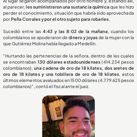
Al lugar llegaron acompañados por otro hombre y, estando allí,
al parecer,
les suministraron una sustancia química
que les hizo
perder el conocimiento, situación que habría sido aprovechada
por
Peña Corrales y por el otro sujeto para robarles.
Sucedió entre las
4:43 y las 8:02 de la mañana
, cuando los
colombianos se apoderaron de
dinero y joyas
de la mujer con la
que Gutiérrez Molina había llegado a Medellín.
“Hurtando las pertenencias de la señora, dentro de las cuales
se encontraban
130 dólares estadounidenses
(414.234 pesos
colombianos),
una cadena de oro de 18 kilates, dos aretes de
oro de 18 kilates y una tobillera de oro de 18 kilates
, estos
últimos elementos avaluados en 1500 dólares (4.779.625 pesos
colombianos)”, contó el fiscal ante el juez.