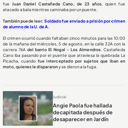
fue
Juan Daniel Castañeda Cano, de 23 años
, quien fue
atacado a bala mientras caminaba por un puente.
También puede leer:
Soldado fue enviado a prisión por crimen
de alumno de la U. de A.
El crimen ocurrió cuando faltaban cinco minutos para las 10:00
de la mañana del miércoles, 5 de agosto, en la calle 32A con la
carrera 76A
del barrio El Nogal - Los Almendros
. Castañeda
Cano iba pasando por el puente que atraviesa la quebrada La
Picacha, cuando
fue interceptado por sujetos que iban en
moto, quienes le dispararon
y se dieron a la fuga.
Judicial
Angie Paola fue hallada
decapitada después de
desaparecer en Jardín