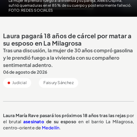
La mujer le prendió fuego a la vivienda y su pareja, Alexis Ospina,
sufrió quemaduras en el 85 % de su cuerpo y posteriormente falleció.
FOTO: REDES SOCIALES
Laura pagará 18 años de cárcel por matar a
su esposo en La Milagrosa
Tras una discusión, la mujer de 30 años compró gasolina
y le prendió fuego a la vivienda con su compañero
sentimental adentro.
06 de agosto de 2026
Judicial
Faisury Sánchez
Laura María Rave pasará los
próximos 18 años
tras las rejas
por
el brutal
asesinato
de su esposo
en el barrio La Milagrosa,
centro-oriente de
Medellín
.