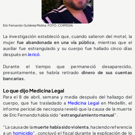
Eric Fernando Gutiérrez Molina. FOTO: CORTESÍA
La investigación estableció que, cuando salieron del motel, la
mujer
fue abandonada en una vía pública
, mientras que el
auxiliar fue estrangulado y su cuerpo fue hallado cinco días
después en
Jericó
.
Durante el tiempo que permaneció desaparecido,
presuntamente, se habría retirado
dinero de sus cuentas
bancarias.
Lo que dijo Medicina Legal
Para el 8 de abril, semana y media después del hallazgo del
cuerpo, que fue trasladado a
Medicina Legal
en Medellín, el
informe pericial de necropsia reveló que la causa de la muerte
de Eric Fernando había sido “
estrangulamiento manual
”.
“La causa de la
muerte había sido violenta
, haciendo referencia
a un
homicidio
”, concluyó el fiscal durante la explicación de lo