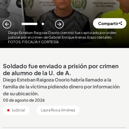
Compartir
1
2
Diego Esteban Raigoza Osorio (centro) fue capturado por orden
judicial por el crimen de Gabriel Enrique Arenas Erazo (detalle)
.
FOTOS: FISCALÍA Y CORTESÍA
Soldado fue enviado a prisión por crimen
de alumno de la U. de A.
Diego Esteban Raigoza Osorio habría llamado a la
familia de la víctima pidiendo dinero por información
de su ubicación.
05 de agosto de 2026
Judicial
Laura Rosa Jiménez