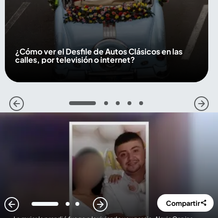
¿Cómo ver el Desfile de Autos Clásicos en las
calles, por televisión o internet?
1
2
3
4
5
Compartir
1
2
3