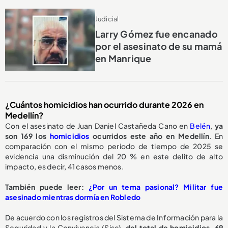
Judicial
Larry Gómez fue encanado
por el asesinato de su mamá
en Manrique
¿Cuántos homicidios han ocurrido durante 2026 en
Medellín?
Con el asesinato de Juan Daniel Castañeda Cano en
Belén
,
ya
son 169 los
homicidios
ocurridos este año en Medellín
. En
comparación con el mismo periodo de tiempo de 2025 se
evidencia una disminución del 20 % en este delito de alto
impacto, es decir, 41 casos menos.
También puede leer:
¿Por un tema pasional? Militar fue
asesinado mientras dormía en Robledo
De acuerdo con los registros del Sistema de Información para la
Seguridad y la Convivencia (Sisc),
del total de homicidios, 69