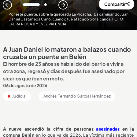
Compartir
1
2
Por este puente, sobre la quebrada La Picacha, iba caminando Juan
Daniel Castañeda Cano, cuando fue atacado por sicarios. FOTO:
LAURA ROSA JIMÉNEZ VALENCIA
A Juan Daniel lo mataron a balazos cuando
cruzaba un puente en Belén
El hombre de 23 años se había ido del barrio a vivir a
otra zona, regresó y días después fue asesinado por
sicarios que iban en moto.
06 de agosto de 2026
Judicial
Andrés Fernando García Hernández
A nueve ascendió la cifra de personas
asesinadas
en la
comuna Belén
en lo que va de 2026. La víctima más reciente