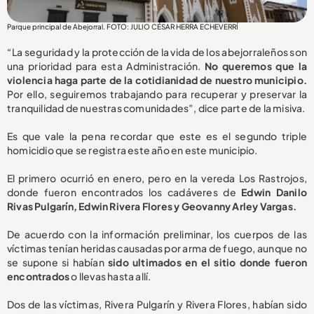
Parque principal de Abejorral. FOTO: JULIO CÉSAR HERRA ECHEVERRÍ
“La seguridad y la protección de la vida de los abejorraleños son
una prioridad para esta Administración.
No queremos que la
violencia haga parte de la cotidianidad de nuestro municipio.
Por ello, seguiremos trabajando para recuperar y preservar la
tranquilidad de nuestras comunidades”, dice parte de la misiva.
Es que vale la pena recordar que este es el segundo triple
homicidio que se registra este año en este municipio.
El primero ocurrió en enero, pero en la vereda Los Rastrojos,
donde fueron encontrados los cadáveres de
Edwin Danilo
Rivas Pulgarín, Edwin Rivera Flores y Geovanny Arley Vargas.
De acuerdo con la información preliminar, los cuerpos de las
víctimas tenían heridas causadas por arma de fuego, aunque no
se supone si habían
sido ultimados en el sitio donde fueron
encontrados
o llevas hasta allí.
Dos de las víctimas, Rivera Pulgarín y Rivera Flores, habían sido