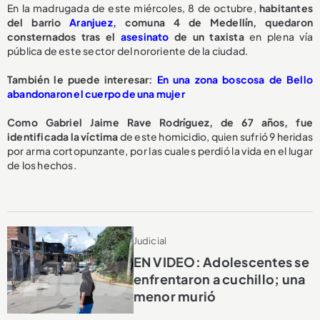
En la madrugada de este miércoles, 8 de octubre,
habitantes
del barrio
Aranjuez
, comuna 4 de Medellín, quedaron
consternados tras el
asesinato
de un taxista
en plena vía
pública de este sector del nororiente de la ciudad.
También le puede interesar:
En una zona boscosa de Bello
abandonaron el cuerpo de una mujer
Como Gabriel Jaime Rave Rodríguez, de 67 años, fue
identificada la víctima
de este homicidio, quien sufrió 9 heridas
por arma cortopunzante, por las cuales perdió la vida en el lugar
de los hechos.
Judicial
EN VIDEO: Adolescentes se
enfrentaron a cuchillo; una
menor murió