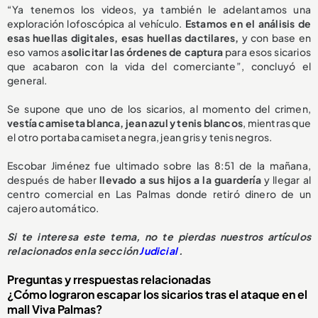
“Ya tenemos los videos, ya también le adelantamos una
exploración lofoscópica al vehículo.
Estamos en el análisis de
esas huellas digitales, esas huellas dactilares,
y con base en
eso vamos a
solicitar las órdenes de captura
para esos sicarios
que acabaron con la vida del comerciante”, concluyó el
general.
Se supone que uno de los sicarios, al momento del crimen,
vestía camiseta blanca, jean azul y tenis blancos
, mientras que
el otro portaba camiseta negra, jean gris y tenis negros.
Escobar Jiménez fue ultimado sobre las 8:51 de la mañana,
después de haber
llevado a sus hijos a la guardería
y llegar al
centro comercial en Las Palmas donde retiró dinero de un
cajero automático.
Si te interesa este tema, no te pierdas nuestros artículos
relacionados en la sección
Judicial
.
Preguntas y rrespuestas relacionadas
¿Cómo lograron escapar los sicarios tras el ataque en el
mall Viva Palmas?