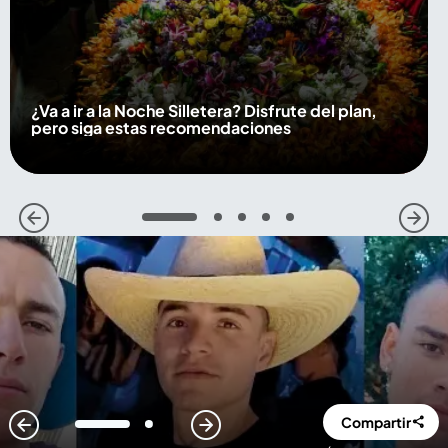
¿Va a ir a la Noche Silletera? Disfrute del plan,
pero siga estas recomendaciones
1
2
3
4
5
Compartir
1
2