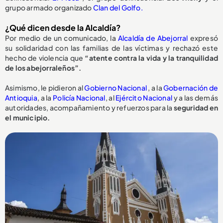
grupo armado organizado
Clan del Golfo.
¿Qué dicen desde la Alcaldía?
Por medio de un comunicado, la
Alcaldía de Abejorral
expresó
su solidaridad con las familias de las víctimas y rechazó este
hecho de violencia que
“atente contra la vida y la tranquilidad
de los abejorraleños”.
Asimismo, le pidieron al
Gobierno Nacional
, a la
Gobernación de
Antioquia
, a la
Policía Nacional
, al
Ejército Nacional
y a las demás
autoridades, acompañamiento y refuerzos para la
seguridad en
el municipio.