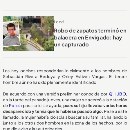
Local
Robo de zapatos terminó en
balacera en Envigado: hay
un capturado
Los hoy occisos responderían inicialmente a los nombres de
Sebastián Rivera Bedoya y Orley Estiven Vargas. El tercer
hombre aún no ha sido plenamente identificado.
De acuerdo con una versión preliminar conocida por
Q’HUBO
,
en la tarde del pasado jueves, una mujer se acercó a la estación
de
Policía
para solicitar ayuda,
pues su hijo llevaba varias horas
desaparecido y temía que le hubiese pasado algo.
Pese a este
llamado, la mujer habría ido sola a buscar a su familiar, hallándolo
junto a los otros dos hombres en la zona de los hechos, por lo
que dio aviso a las autoridades.