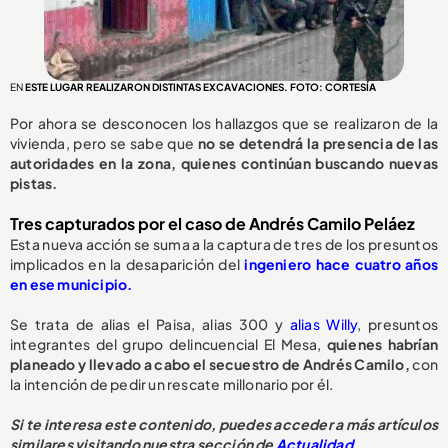
EN
ESTE LUGAR REALIZARON DISTINTAS EXCAVACIONES. FOTO: CORTESÍA
Por ahora se desconocen los hallazgos que se realizaron de la
vivienda, pero se sabe que
no se detendrá la presencia de las
autoridades en la zona, quienes continúan buscando nuevas
pistas.
Tres capturados por el caso de Andrés Camilo Peláez
Esta nueva acción se suma a la captura de tres de los presuntos
implicados en la desaparición del
ingeniero hace cuatro años
en ese municipio.
Se trata de alias el Paisa, alias 300 y
alias Willy
, presuntos
integrantes del grupo delincuencial El Mesa,
quienes habrían
planeado y llevado a cabo el secuestro de Andrés Camilo,
con
la intención de pedir un rescate millonario por él.
Si te interesa este contenido, puedes acceder a más artículos
similares visitando nuestra sección de
Actualidad
.