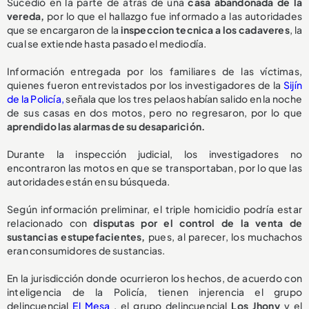
Sucedió en la parte de atrás de una
casa abandonada de la
vereda,
por lo que el hallazgo fue informado a las autoridades
que se encargaron de la
inspeccion tecnica a los cadaveres
, la
cual se extiende hasta pasado el mediodía.
Información entregada por los familiares de las víctimas,
quienes fueron entrevistados por los investigadores de la
Sijín
de la Policía,
señala que los tres pelaos habían salido en la noche
de sus casas en dos motos, pero no regresaron, por lo que
aprendido las alarmas de su desaparición.
Durante la inspección judicial, los investigadores no
encontraron las motos en que se transportaban, por lo que las
autoridades están en su búsqueda.
Según información preliminar, el triple homicidio podría estar
relacionado con
disputas por el control de la venta de
sustancias estupefacientes,
pues, al parecer, los muchachos
eran consumidores de sustancias.
En la jurisdicción donde ocurrieron los hechos, de acuerdo con
inteligencia de la Policía, tienen injerencia el grupo
delincuencial
El Mesa
, el grupo delincuencial
Los Jhony
y el