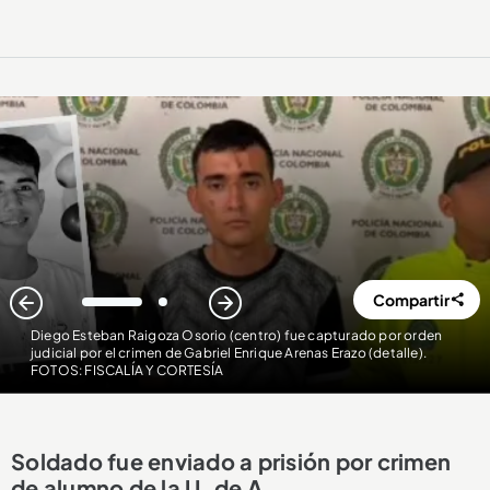
Compartir
1
2
Diego Esteban Raigoza Osorio (centro) fue capturado por orden
judicial por el crimen de Gabriel Enrique Arenas Erazo (detalle)
.
FOTOS: FISCALÍA Y CORTESÍA
Soldado fue enviado a prisión por crimen
de alumno de la U. de A.