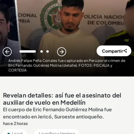
Compartir
1
2
3
Andrés Felipe Peña Corrales fue capturado en Perú por el crimen de
Eric Fernando Gutiérrez Molina (detalle). FOTOS: FISCALÍA y
CORTESÍA
Revelan detalles: así fue el asesinato del
auxiliar de vuelo en Medellín
El cuerpo de Eric Fernando Gutiérrez Molina fue
encontrado en Jericó, Suroeste antioqueño.
hace 2 horas
Local
Laura Rosa Jiménez