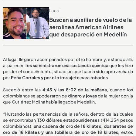
Local
Buscan a auxiliar de vuelo de la
aerolínea American Airlines
que desapareció en Medellín
Al lugar llegaron acompañados por otro hombre y, estando allí,
al parecer,
les suministraron una sustancia química
que les hizo
perder el conocimiento, situación que habría sido aprovechada
por
Peña Corrales y por el otro sujeto para robarles.
Sucedió entre las
4:43 y las 8:02 de la mañana
, cuando los
colombianos se apoderaron de
dinero y joyas
de la mujer con la
que Gutiérrez Molina había llegado a Medellín.
“Hurtando las pertenencias de la señora, dentro de las cuales
se encontraban
130 dólares estadounidenses
(414.234 pesos
colombianos),
una cadena de oro de 18 kilates, dos aretes de
oro de 18 kilates y una tobillera de oro de 18 kilates
, estos