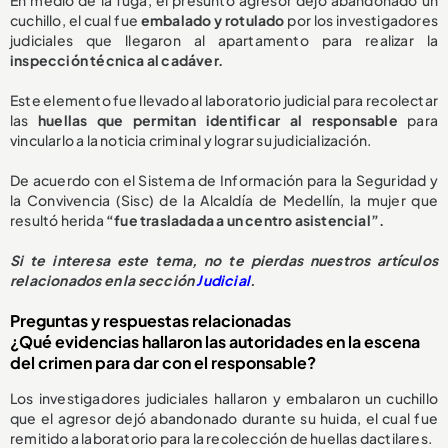
En medio de la fuga, el presunto agresor dejó abandonado un
cuchillo, el cual fue
embalado y rotulado
por los investigadores
judiciales que llegaron al apartamento para realizar la
inspección técnica al cadáver.
Este elemento fue llevado al laboratorio judicial para recolectar
las
huellas que permitan identificar al responsable
para
vincularlo a la noticia criminal y lograr su judicialización.
De acuerdo con el Sistema de Información para la Seguridad y
la Convivencia (Sisc) de la Alcaldía de Medellín, la mujer que
resultó herida
“fue trasladada a un centro asistencial”.
Si te interesa este tema, no te pierdas nuestros artículos
relacionados en la sección
Judicial
.
Preguntas y respuestas relacionadas
¿Qué evidencias hallaron las autoridades en la escena
del crimen para dar con el responsable?
Los investigadores judiciales hallaron y embalaron un cuchillo
que el agresor dejó abandonado durante su huida, el cual fue
remitido a laboratorio para la recolección de huellas dactilares.