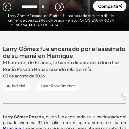
Compartir
1
2
Larry Gómez Posada, de 51 años, fue capturado el mismo día del
crimen de doña Luz Rocío Posada Henao. FOTOS: LAURA ROSA
JIMÉNEZ VALENCIA Y FISCALÍA
Larry Gómez fue encanado por el asesinato
de su mamá en Manrique
El hombre, de 51 años, le habría disparado a doña Luz
Rocío Posada Henao cuando ella dormía.
03 de agosto de 2026
Judicial
Laura Rosa Jiménez
x
Larry Gómez Posada
, quien fue capturado en la madrugada del
pasado viernes, 31 de julio, en un apartamento del
barrio
Manrique
, fue enviado a prisión por su presunta responsabilidad