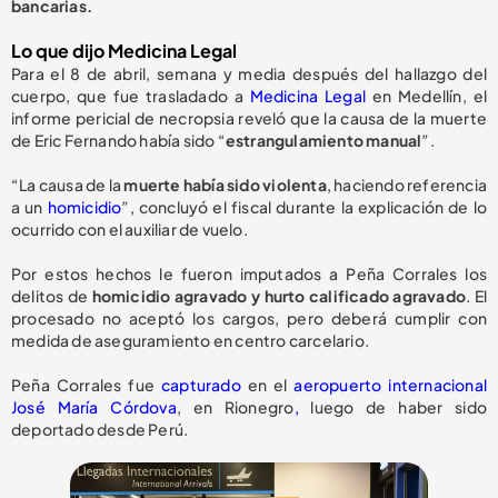
bancarias.
Lo que dijo Medicina Legal
Para el 8 de abril, semana y media después del hallazgo del
cuerpo, que fue trasladado a
Medicina Legal
en Medellín, el
informe pericial de necropsia reveló que la causa de la muerte
de Eric Fernando había sido “
estrangulamiento manual
”.
“La causa de la
muerte había sido violenta
, haciendo referencia
a un
homicidio
”, concluyó el fiscal durante la explicación de lo
ocurrido con el auxiliar de vuelo.
Por estos hechos le fueron imputados a Peña Corrales los
delitos de
homicidio agravado y hurto calificado agravado
. El
procesado no aceptó los cargos, pero deberá cumplir con
medida de aseguramiento en centro carcelario.
Peña Corrales fue
capturado
en el
aeropuerto internacional
José María Córdova
, en Rionegro
,
luego de haber sido
deportado desde Perú.