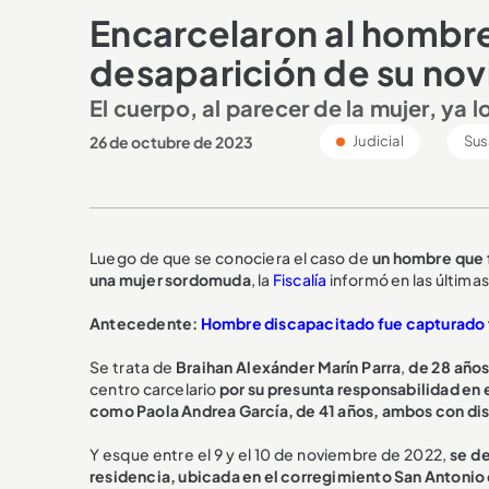
Encarcelaron al hombre
desaparición de su no
El cuerpo, al parecer de la mujer, ya 
26 de octubre de 2023
Judicial
Sus
Luego de que se conociera el caso de
un hombre que f
una mujer sordomuda
, la
Fiscalía
informó en las última
Antecedente:
Hombre discapacitado fue capturado t
Se trata de
Braihan Alexánder Marín Parra
,
de 28 año
centro carcelario
por su presunta responsabilidad en e
como Paola Andrea García, de 41 años, ambos con di
Y esque entre el 9 y el 10 de noviembre de 2022,
se de
residencia, ubicada en el corregimiento San Antonio