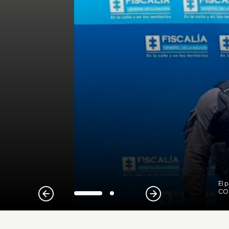
El 
CO
1
2