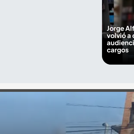
Jorge Al
volvió a 
audienci
cargos