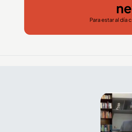
ne
Para estar al día 
El arte y el color de la Feria
de Flores también se
encuentran en el Palacio
Nacional de Medellín