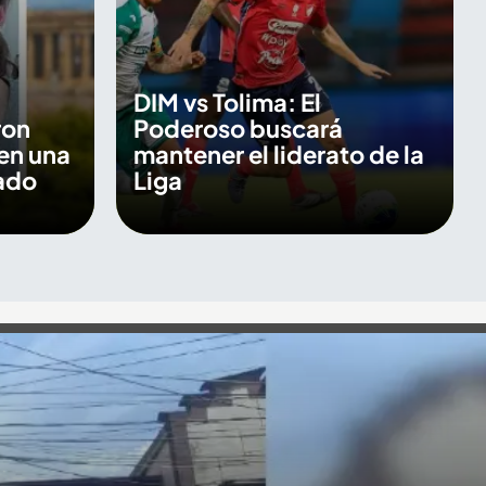
DIM vs Tolima: El
ron
Poderoso buscará
en una
mantener el liderato de la
ado
Liga