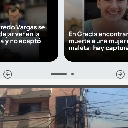
fredo Vargas se
dejar ver en la
En Grecia encontra
a y no aceptó
muerta a una mujer 
maleta: hay captur
1
2