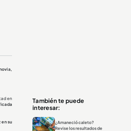
novia,
rtad en
También te puede
ficada
interesar:
z en su
¿Amaneció caleto?
Revise los resultados de