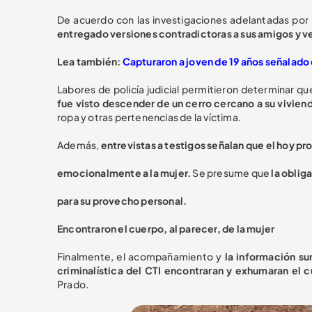
De acuerdo con las investigaciones adelantadas por la
entregado versiones contradictoras a sus amigos y ve
Lea también:
Capturaron a joven de 19 años señalado d
Labores de policía judicial permitieron determinar q
fue visto descender de un cerro cercano a su viviend
ropa y otras pertenencias de la víctima.
Además,
entrevistas a testigos señalan que el hoy pro
emocionalmente a la mujer.
Se presume que
la oblig
para su provecho personal.
Encontraron el cuerpo, al parecer, de la mujer
Finalmente, el acompañamiento y
la información su
criminalística del CTI encontraran y exhumaran el 
Prado.