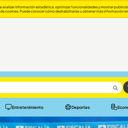
a analizar información estadística, optimizar funcionalidades y mostrar publici
 de cookies. Puede conocer cómo deshabilitarlas u obtener más información e
Entretenimiento
Deportes
Econ