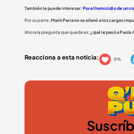
También le puede interesar:
Por el homicidio de un c
Por su parte,
Marín Parra no se allanó a los cargos im
Ahora la pregunta que queda es:
¿qué le pasó a Paola
Reacciona a esta noticia:
0%
Suscríb