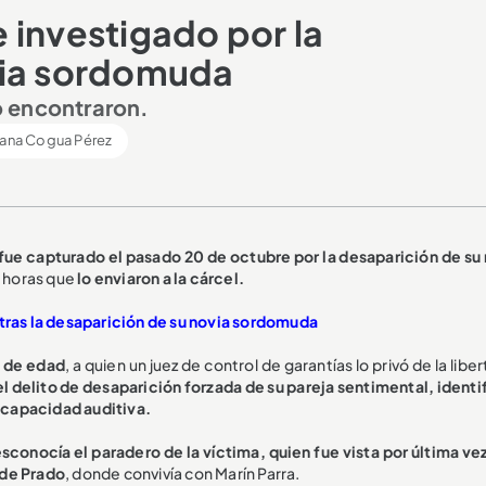
 investigado por la
via sordomuda
lo encontraron.
ana Cogua Pérez
ue capturado el pasado 20 de octubre por la desaparición de su 
s horas que
lo enviaron a la cárcel.
ras la desaparición de su novia sordomuda
s de edad
, a quien un juez de control de garantías lo privó de la libe
l delito de desaparición forzada de su pareja sentimental, identi
scapacidad auditiva.
sconocía el paradero de la víctima, quien fue vista por última ve
 de Prado
, donde convivía con Marín Parra.