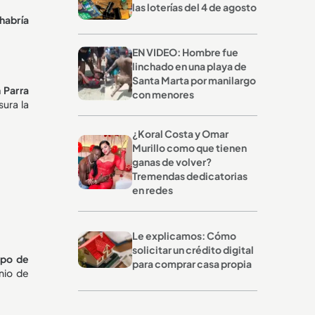
las loterías del 4 de agosto
habría
EN VIDEO: Hombre fue
linchado en una playa de
Santa Marta por manilargo
 Parra
con menores
ura la
¿Koral Costa y Omar
Murillo como que tienen
ganas de volver?
Tremendas dedicatorias
en redes
Le explicamos: Cómo
solicitar un crédito digital
upo de
para comprar casa propia
nio de