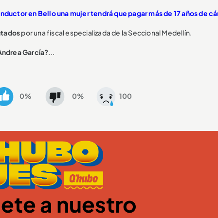
onductor en Bello una mujer tendrá que pagar más de 17 años de cá
putados
por una fiscal especializada de la Seccional Medellín.
 Andrea García?
...
0%
0%
100
ete a nuestro