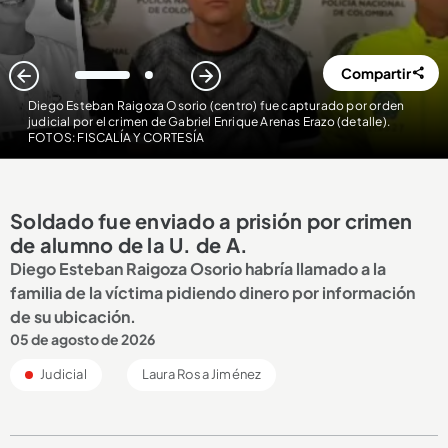
Compartir
1
2
Diego Esteban Raigoza Osorio (centro) fue capturado por orden
judicial por el crimen de Gabriel Enrique Arenas Erazo (detalle)
.
FOTOS: FISCALÍA Y CORTESÍA
Soldado fue enviado a prisión por crimen
de alumno de la U. de A.
Diego Esteban Raigoza Osorio habría llamado a la
familia de la víctima pidiendo dinero por información
de su ubicación.
05 de agosto de 2026
Judicial
Laura Rosa Jiménez