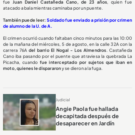
fue
Juan Daniel Castañeda Cano, de 23 años
, quien fue
atacado a bala mientras caminaba por un puente.
También puede leer:
Soldado fue enviado a prisión por crimen
de alumno de la U. de A.
El crimen ocurrió cuando faltaban cinco minutos para las 10:00
de la mañana del miércoles, 5 de agosto, en la calle 32A con la
carrera 76A
del barrio El Nogal - Los Almendros
. Castañeda
Cano iba pasando por el puente que atraviesa la quebrada La
Picacha, cuando
fue interceptado por sujetos que iban en
moto, quienes le dispararon
y se dieron a la fuga.
Judicial
Angie Paola fue hallada
decapitada después de
desaparecer en Jardín