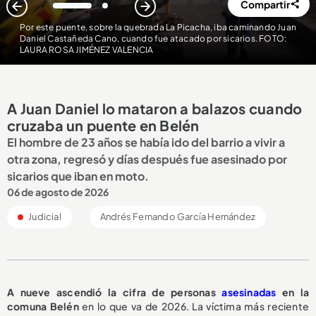
Compartir
1
2
Por este puente, sobre la quebrada La Picacha, iba caminando Juan
Daniel Castañeda Cano, cuando fue atacado por sicarios. FOTO:
LAURA ROSA JIMÉNEZ VALENCIA
A Juan Daniel lo mataron a balazos cuando
cruzaba un puente en Belén
El hombre de 23 años se había ido del barrio a vivir a
otra zona, regresó y días después fue asesinado por
sicarios que iban en moto.
06 de agosto de 2026
Judicial
Andrés Fernando García Hernández
A nueve ascendió la cifra de personas
asesinadas
en la
comuna Belén
en lo que va de 2026. La víctima más reciente