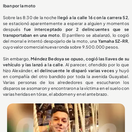
Iban por la moto
Sobre las 8:30 de la noche
llegó a la calle 16 con la carrera 52
,
se estacionó aparentemente a esperar a alguien y momentos
después
fue interceptado por 2 delincuentes que se
transportaban en una moto
. El parrillero se abalanzó, lo cogió
del morral e intentó despojarlo de la moto, una
Yamaha SZ-RR
,
cuyo valor comercial nueva ronda sobre 9.500.000 pesos.
Sin embargo,
Méndez Bedoya se opuso, cogió las llaves de su
vehículo y las lanzó a la calle
. Al parecer, ofendido por lo que
hizo Alexánder,
el delincuente le disparó varias veces
y huyó
en compañía del otro bandido por toda la avenida Guayabal.
Varias personas de los alrededores que escucharon los
disparos se asomaron y encontraron a la víctima en el suelo con
varias heridas en tórax, el abdomen y en el antebrazo.