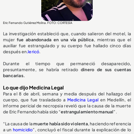
Eric Fernando Gutiérrez Molina. FOTO: CORTESÍA
La investigación estableció que, cuando salieron del motel, la
mujer
fue abandonada en una vía pública
, mientras que el
auxiliar fue estrangulado y su cuerpo fue hallado cinco días
después en
Jericó
.
Durante el tiempo que permaneció desaparecido,
presuntamente, se habría retirado
dinero de sus cuentas
bancarias.
Lo que dijo Medicina Legal
Para el 8 de abril, semana y media después del hallazgo del
cuerpo, que fue trasladado a
Medicina Legal
en Medellín, el
informe pericial de necropsia reveló que la causa de la muerte
de Eric Fernando había sido “
estrangulamiento manual
”.
“La causa de la
muerte había sido violenta
, haciendo referencia
a un
homicidio
”, concluyó el fiscal durante la explicación de lo