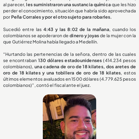
al parecer,
les suministraron una sustancia química
que les hizo
perder el conocimiento, situación que habría sido aprovechada
por
Peña Corrales y por el otro sujeto para robarles.
Sucedió entre las
4:43 y las 8:02 de la mañana
, cuando los
colombianos se apoderaron de
dinero y joyas
de la mujer con la
que Gutiérrez Molina había llegado a Medellín.
“Hurtando las pertenencias de la señora, dentro de las cuales
se encontraban
130 dólares estadounidenses
(414.234 pesos
colombianos),
una cadena de oro de 18 kilates, dos aretes de
oro de 18 kilates y una tobillera de oro de 18 kilates
, estos
últimos elementos avaluados en 1500 dólares (4.779.625 pesos
colombianos)”, contó el fiscal ante el juez.