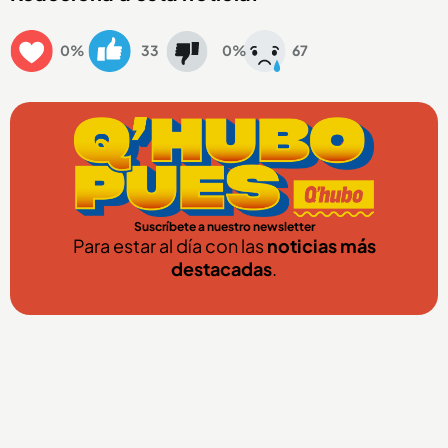
0%
33
0%
67
Suscríbete a nuestro newsletter
Para estar al día con las
noticias más
destacadas
.