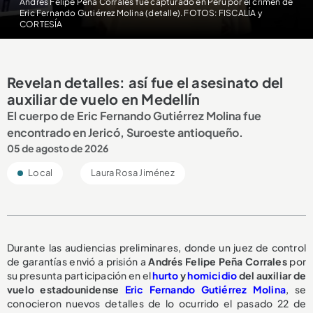
Andrés Felipe Peña Corrales fue capturado en Perú por el crimen de
Eric Fernando Gutiérrez Molina (detalle). FOTOS: FISCALÍA y
CORTESÍA
Revelan detalles: así fue el asesinato del
auxiliar de vuelo en Medellín
El cuerpo de Eric Fernando Gutiérrez Molina fue
encontrado en Jericó, Suroeste antioqueño.
05 de agosto de 2026
Local
Laura Rosa Jiménez
Durante las audiencias preliminares, donde un juez de control
de garantías envió a prisión a
Andrés Felipe Peña Corrales
por
su presunta participación en el
hurto
y
homicidio
del auxiliar de
vuelo estadounidense
Eric Fernando Gutiérrez Molina
, se
conocieron nuevos detalles de lo ocurrido el pasado 22 de