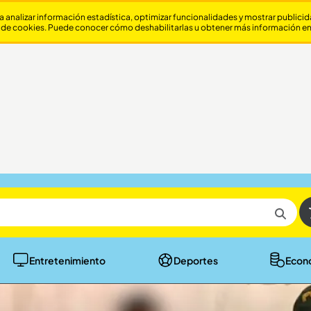
a analizar información estadística, optimizar funcionalidades y mostrar publici
 de cookies. Puede conocer cómo deshabilitarlas u obtener más información e
Entretenimiento
Deportes
Econ