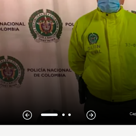
Cap
1
2
3