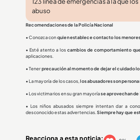
123 línea de emergencias a la que lo
abuso
Recomendaciones de la Policía Nacional
• Conozca con
quien establece contacto los menore
• Esté atento a los
cambios de comportamiento que 
aplicaciones.
• Tener
precaución al momento de dejar el cuidado lo
• La mayoría de los casos,
los abusadores son persona
• Los victimarios en su gran mayoría
se aprovechan de l
• Los niños abusados siempre intentan dar a conoc
desconocido estas advertencias.
S
iempre hay que est
Reacciona a esta noticia: