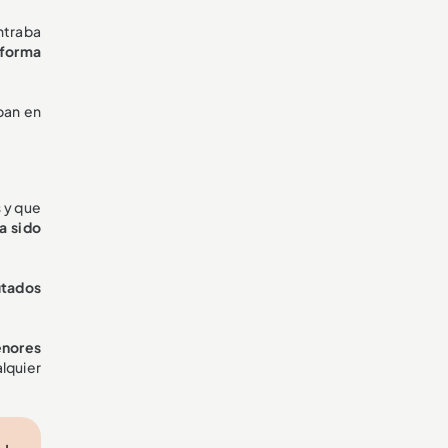
ontraba
 forma
ban en
 y que
a sido
utados
enores
lquier