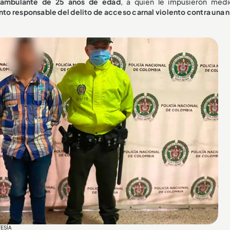
ambulante de 25 años de edad
, a quien le impusieron med
nto responsable del delito de acceso carnal violento contra una n
TESÍA