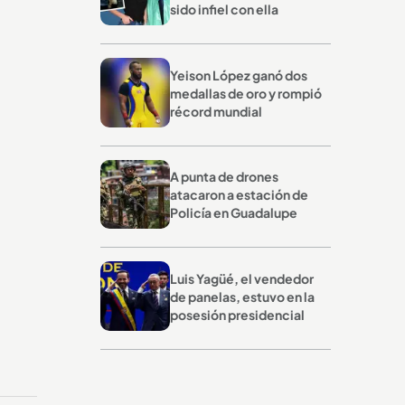
sido infiel con ella
Yeison López ganó dos
medallas de oro y rompió
récord mundial
A punta de drones
atacaron a estación de
Policía en Guadalupe
Luis Yagüé, el vendedor
de panelas, estuvo en la
posesión presidencial