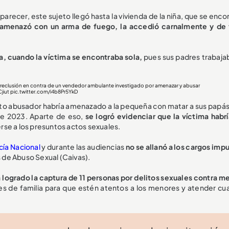
parecer, este sujeto llegó hasta la vivienda de la niña, que se enc
amenazó con un arma de fuego, la accedió carnalmente y de
a,
cuando la víctima se encontraba sola,
pues sus padres trabaja
reclusión en contra de un vendedor ambulante investigado por amenazar y abusar
jiut
pic.twitter.com/i4b8Pr5YkD
nto abusador habría amenazado a la pequeña con matar a sus papás
de 2023. Aparte de eso,
se logró evidenciar que la víctima habrí
rse a los presuntos actos sexuales.
cía Nacional
y durante las audiencias
no se allanó a los cargos imp
s de Abuso Sexual (Caivas).
a logrado la captura de 11 personas por delitos sexuales contra m
es de familia para que estén atentos a los menores y atender cua