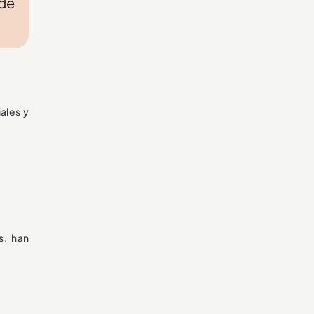
 de
ales y
s, han