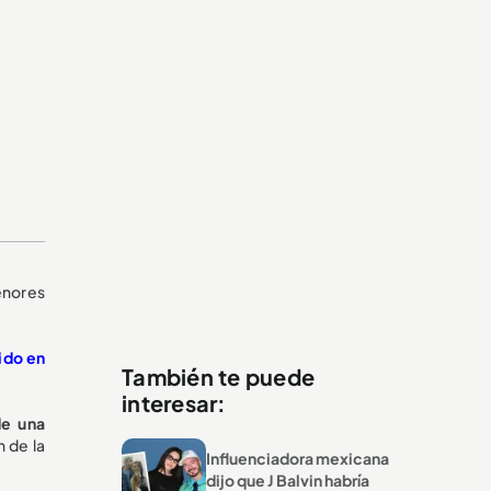
enores
ido en
También te puede
interesar:
de una
n de la
Influenciadora mexicana
dijo que J Balvin habría