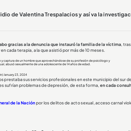
dio de Valentina Trespalacios y así va la investiga
abo gracias a la denuncia que instauró la familia de la víctima
, tra
 en cada terapia, a la que asistió por más de 10 meses.
ión y captura de un hombre que aprovechándose de su profesión de psicólogo y
xual, abusó sexualmente de una adolescente de 14 años de edad.
in)
January 23, 2024
 prestaba sus servicios profesionales en este municipio del sur de
ales sufrían problemas de depresión, de esta forma,
en cada consul
neral de la Nación
por los delitos de acto sexual, acceso carnal vio