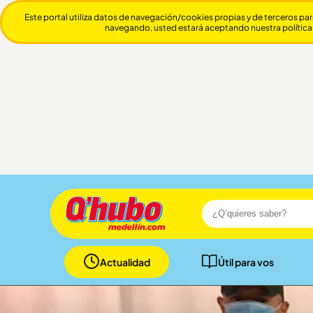
Este portal utiliza datos de navegación/cookies propias y de terceros par
navegando, usted estará aceptando nuestra política
Actualidad
Útil para vos