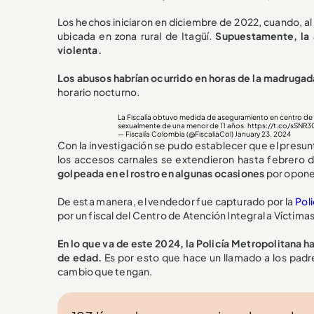
Los hechos iniciaron en diciembre de 2022, cuando, al 
ubicada en zona rural de Itagüí.
Supuestamente, la 
violenta.
Los abusos habrían ocurrido en horas de
la madrugad
horario nocturno.
La Fiscalía obtuvo medida de aseguramiento en centro de 
sexualmente de una menor de 11 años.
https://t.co/sSNR3C
— Fiscalía Colombia (@FiscaliaCol)
January 23, 2024
Con la investigación se pudo establecer que el presu
los accesos carnales se extendieron hasta febrero 
golpeada en el rostro en algunas ocasiones
por opone
De esta manera, el vendedor fue capturado por la
Poli
por un fiscal del Centro de Atención Integral a Víctima
En lo que va de este 2024, la Policía Metropolitana h
de edad.
Es por esto que hace un llamado a los padr
cambio que tengan.