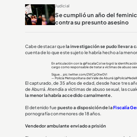
Judicial
Se cumplió un año del feminici
contra su presunto asesino
Cabe destacar que
la investigación se pudo llevar a c
cuenta de lo que este sujeto le habría hecho a la menor
En articulación con la
@FiscaliaCol
se logró la identificac
cargo como responsable de tratar a víctimas de abuso se
Sigue...
pic.twitter.com/2WCp0tw0Vl
— Policía Metropolitana del Valle de Aburrá (@PoliciaMedell
El capturado, de 35 años de edad, desde hace tres años
de Aburrá. Atendía a víctimas de abuso sexual, las cu
la menor la habría accedido carnalmente.
El detenido
fue
puesto a disposición de la
Fiscalía Ge
pornografía con menores de 18 años.
Vendedor ambulante enviado a prisión