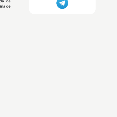
ida de
iña de