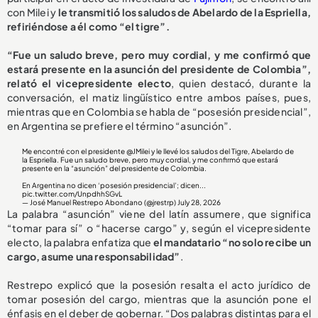
con Milei y
le transmitió los saludos de Abelardo de la Espriella,
refiriéndose a él como “el tigre”.
“Fue un saludo breve, pero muy cordial, y me confirmó que
estará presente en la asunción del presidente de Colombia”,
relató el vicepresidente electo
, quien destacó, durante la
conversación, el matiz lingüístico entre ambos países, pues,
mientras que en Colombia se habla de “posesión presidencial”,
en Argentina se prefiere el término “asunción”.
Me encontré con el presidente
@JMilei
y le llevé los saludos del Tigre, Abelardo de
la Espriella. Fue un saludo breve, pero muy cordial, y me confirmó que estará
presente en la “asunción” del presidente de Colombia.
En Argentina no dicen ‘posesión presidencial’; dicen...
pic.twitter.com/UnpdhhSGvL
— José Manuel Restrepo Abondano (@jrestrp)
July 28, 2026
La palabra “asunción” viene del latín assumere, que significa
“tomar para sí” o “hacerse cargo” y, según el vicepresidente
electo, la palabra enfatiza que
el mandatario “no solo recibe un
cargo, asume una responsabilidad”
.
Restrepo explicó que la posesión resalta el acto jurídico de
tomar posesión del cargo, mientras que la asunción pone el
énfasis en el deber de gobernar. “Dos palabras distintas para el