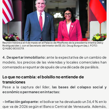
Reunión histórica el 4 de marzo en el Palacio de Miraflores de la presidenta interina Delcy
Rodríguez (der.), con el Secretario del Interior de EE.UU. Doug Burgum (izq.). FOTO:
Q’HUBO BOGOTÁ
4. Despertar inmobiliario:
ante la expectativa de un cambio de
modelo, los precios de las viviendas y locales comerciales han
comenzado a repuntar después de una década de parálisis.
Lo que no cambia: el bolsillo no entiende de
transiciones
Pese a la captura del líder,
las bases del colapso social y
económico permanecen intactas:
- Inflación galopante:
el bolívar se ha devaluado un 36,4 % en lo
que va de 2026 según el Banco Central de Venezuela. Además,