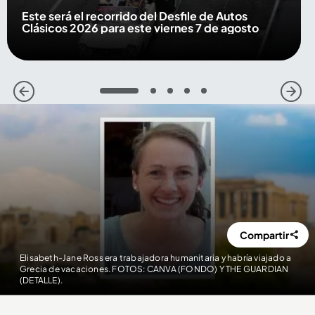
Este será el recorrido del Desfile de Autos
Clásicos 2026 para este viernes 7 de agosto
1
2
3
4
5
Compartir
Elisabeth-Jane Ross era trabajadora humanitaria y habría viajado a
Grecia de vacaciones. FOTOS: CANVA (FONDO) Y THE GUARDIAN
(DETALLE).