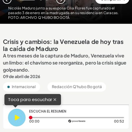
1
2
3
Nicolás Maduro junto a su esposa Cilia Flores fue capturado el
pasado 3 de enero en la madrugada en su residencia en Caracas.
FOTO: ARCHIVO Q’HUBO BOGOTÁ
Crisis y cambios: la Venezuela de hoy tras
la caída de Maduro
A tres meses de la captura de Maduro, Venezuela vive
un limbo: el chavismo se reorganiza, pero la crisis sigue
golpeando.
09 de abril de 2026
Internacional
Redacción Q'hubo Bogotá
×
Toca para escuchar
ESCUCHA EL RESUMEN
Tiempo transcurrido: 0 segundos
Dura
00:00
00:52