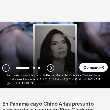
Compartir
1
2
3
También conocida como la Reina, María del Pilar Zea Cobo estaba
colaborando con la DEA. FOTOS: CANVA (FONDO) E INSTAGRAM
@PIPECALDERON
En Panamá cayó Chino Arias presunto
asesino de la suegra de Pipe Calderón