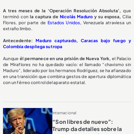
A tres meses de la ‘Operación Resolución Absoluta’,
que
terminó con
la captura de
Nicolás Maduro
y su esposa,
Cilia
Flores, por parte de
Estados Unidos,
Venezuela atraviesa un
extraño limbo.
Antecedente:
Maduro capturado, Caracas bajo fuego y
Colombia despliega su tropa
Aunque
él permanece en una prisión de Nueva York,
el Palacio
de Miraflores no ha quedado vacío: el llamado “chavismo sin
Maduro”, liderado por los hermanos Rodríguez, se ha afianzado
en una transición que combina gestos de apertura diplomática
con un férreo control del aparato estatal.
Internacional
“Son libres de nuevo”:
Trump da detalles sobre la