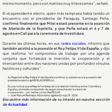
mismo momento, pero con matices muy interesantes”, señaló.
El vicepresidente electo, quien más temprano había tenido un
encuentro con el presidente de Paraguay, Santiago Peña,
confirmó finalmente que Milei estará presente en la asunción
de Abelardo de la Espriella, y que Peña estará el 6 y 7 de
agosto en Cali para la ceremonia de investidura.
Durante las últimas horas, en sus
redes sociales
, informó que
también asistirá a la posesión el Rey Felipe VI de España
, y dijo
que reafirma “el compromiso de trabajar por una agenda
conjunta que fortalezca la inversión, la cooperación y el
intercambio entre dos naciones unidas por profundos vínculos
históricos y culturales”.
Su Majestad el Rey Felipe VI de España confirmó su asistencia a la posesión del
presidente electo
@ABDELAESPRIELLA
.
Es una noticia que refleja la fortaleza de una relación histórica entre Colombia y
España y el interés compartido de seguir estrechando los lazos de
cooperación...
pic.twitter.com/c9ka9EGJxP
— José Manuel Restrepo Abondano (@jrestrp)
July 29, 2026
Encuentre más información de su interés en nuestra sección
de
Actualidad
.