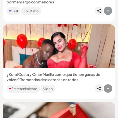
por manilargo con menores
La Policía tuvo que intervenir para rescatar al hombre y
Viral
Lo último
controlar la situación....
Compartir Noticia
¿Koral Costa y Omar Murillo como que tienen ganas de
volver? Tremendas dedicatorias en redes
Después de casi 20 años de relación, la pareja anunció hace
Entretenimiento
Video
varios meses que habían terminado. ...