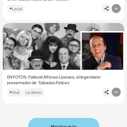
Local
Compartir Noticia
EN FOTOS: Falleció Alfonso Lizarazo, el legendario
presentador de ‘Sábados Felices’
El hombre que marcó a varias generaciones, murió a los 87
Viral
Lo último
años en Barranquilla....
Mostrar más