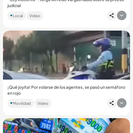
judicial
El periodista afirmó que la justicia es la que tiene la última
Local
Video
palabra, pero reiteró que defenderá su inocencia. ...
Compartir Noticia
¡Qué joyita! Por volarse de los agentes, se pasó un semáforo
en rojo
La Secretaría de Movilidad reportó la inmovilización de un
Movilidad
Video
vehículo que fue descubierto circulando por el carril
exclusivo...