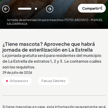
Compartir
1
2
Jornada de esterilización para mascotas. FOTO: ARCHIVO - MANUEL
SALDARRIAGA
¿Tiene mascota? Aproveche que habrá
jornada de esterilización en La Estrella
La jornada gratuita será para residentes del municipio
de La Estrella de estratos 1, 2 y 3. Le contamos cuáles
son los requisitos.
29 de julio de 2026
Útil para vos
Faisury Sánchez
Si tiene mascotas en casa, esta información seguramente será