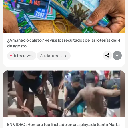
Compartir Noticia
¿Amaneció caleto? Revise los resultados de las loterías del 4
de agosto
Encuentre aquí los números ganadores por las loterías de la
Útil para vos
Cuida tu bolsillo
Cruz Roja y Huila, por MiLoto y por los tradicionales chances....
Compartir Noticia
EN VIDEO: Hombre fue linchado en una playa de Santa Marta