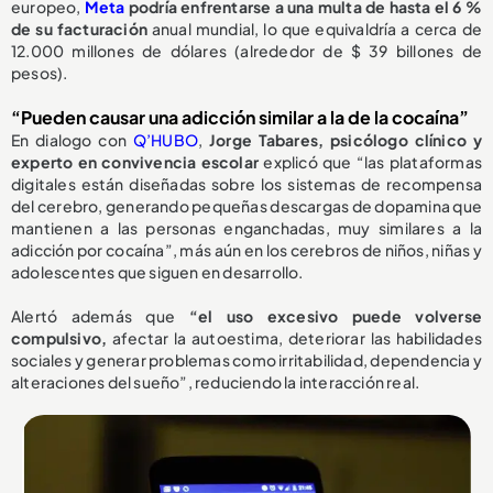
europeo,
Meta
podría enfrentarse a una multa de hasta el 6 %
de su facturación
anual mundial, lo que equivaldría a cerca de
12.000 millones de dólares (alrededor de $ 39 billones de
pesos).
“Pueden causar una adicción similar a la de la cocaína”
En dialogo con
Q’HUBO
,
Jorge Tabares, psicólogo clínico y
experto en convivencia escolar
explicó que “las plataformas
digitales están diseñadas sobre los sistemas de recompensa
del cerebro, generando pequeñas descargas de dopamina que
mantienen a las personas enganchadas, muy similares a la
adicción por cocaína”, más aún en los cerebros de niños, niñas y
adolescentes que siguen en desarrollo.
Alertó además que
“el uso excesivo puede volverse
compulsivo,
afectar la autoestima, deteriorar las habilidades
sociales y generar problemas como irritabilidad, dependencia y
alteraciones del sueño”, reduciendo la interacción real.