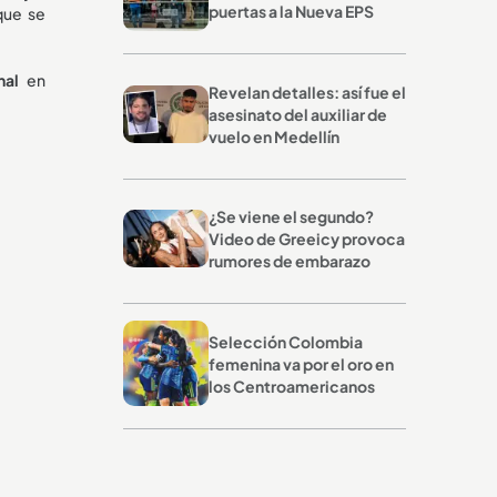
puertas a la Nueva EPS
que se
onal
en
Revelan detalles: así fue el
asesinato del auxiliar de
vuelo en Medellín
¿Se viene el segundo?
Video de Greeicy provoca
rumores de embarazo
Selección Colombia
femenina va por el oro en
los Centroamericanos