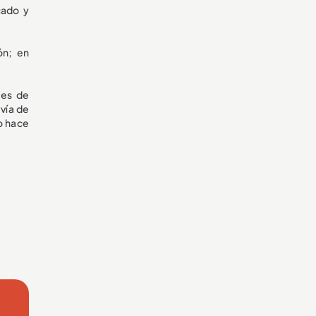
cado y
ón; en
nes de
vía de
o hace