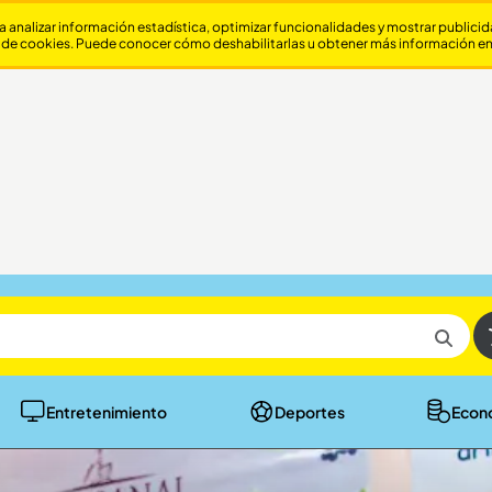
a analizar información estadística, optimizar funcionalidades y mostrar publici
 de cookies. Puede conocer cómo deshabilitarlas u obtener más información e
Entretenimiento
Deportes
Econ