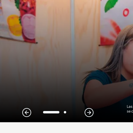
Las
se 
1
2