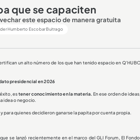
pa que se capaciten
ovechar este espacio de manera gratuita
ider Humberto Escobar Buitrago
certifican un alto número de los que han tenido espacio en Q’HUBO
dato presidencial en 2026
éxito, es
tener conocimiento en la materia.
En ese orden de ideas
na idea o negocio.
y para quienes decidieron ganarse la papita por cuenta propia.
que se lanzó recientemente en el marco del GLI Forum, El Fondo