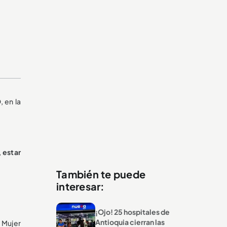
, en la
,
estar
También te puede
interesar:
¡Ojo! 25 hospitales de
Antioquia cierran las
 Mujer