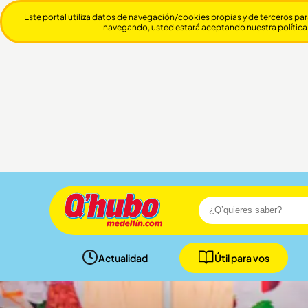
Este portal utiliza datos de navegación/cookies propias y de terceros par
navegando, usted estará aceptando nuestra política
Actualidad
Útil para vos