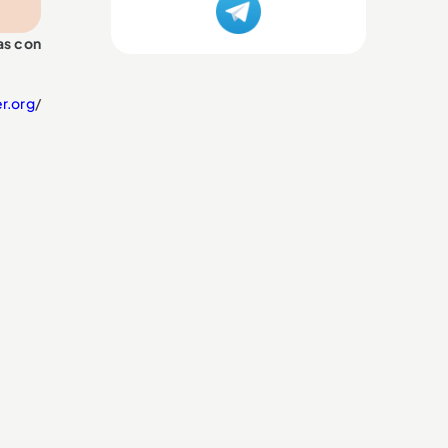
as con
r.org
/