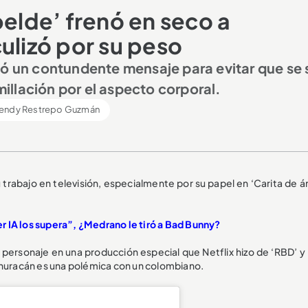
belde’ frenó en seco a
ulizó por su peso
dó un contundente mensaje para evitar que se 
llación por el aspecto corporal.
endy Restrepo Guzmán
trabajo en televisión, especialmente por su papel en ‘Carita de án
 IA los supera”, ¿Medrano le tiró a Bad Bunny?
personaje en una producción especial que Netflix hizo de ‘RBD’ y 
del huracán es una polémica con un colombiano.