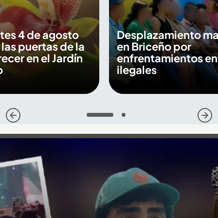
tes 4 de agosto
Desplazamiento ma
 las puertas de la
en Briceño por
recer en el Jardín
enfrentamientos en
o
ilegales
1
2