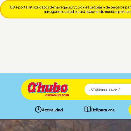
Este portal utiliza datos de navegación/cookies propias y de terceros par
navegando, usted estará aceptando nuestra política
Actualidad
Útil para vos