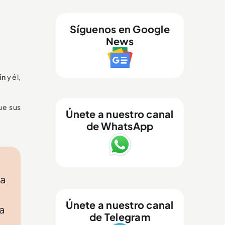
Síguenos en Google
News
ín
y él,
ue sus
Únete a nuestro canal
de WhatsApp
la
o
Únete a nuestro canal
 a
de Telegram