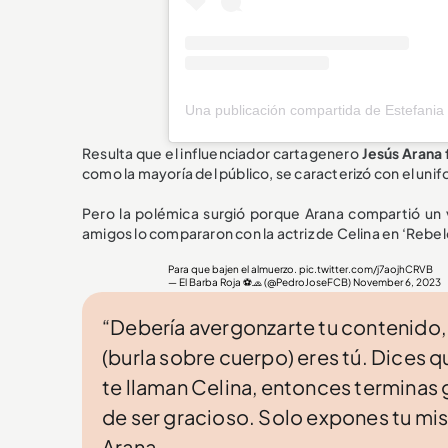
Resulta que el influenciador cartagenero
Jesús Arana 
como la mayoría del público, se caracterizó con el uni
Pero la polémica surgió porque Arana compartió un 
amigos lo compararon con la actriz de Celina en ‘Rebel
Para que bajen el almuerzo.
pic.twitter.com/j7aojhCRVB
— El Barba Roja ⚽️🧢 (@PedroJoseFCB)
November 6, 2023
“Debería avergonzarte tu contenido,
(burla sobre cuerpo) eres tú. Dices q
te llaman Celina, entonces terminas g
de ser gracioso. Solo expones tu misogi
Arana.