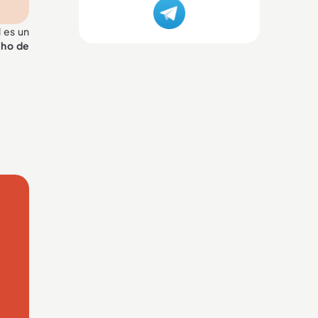
 es un
cho de