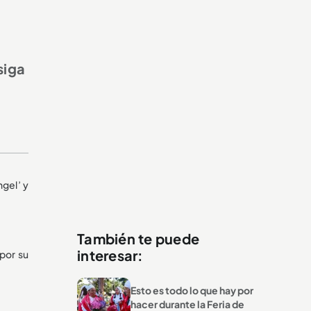
siga
gel’ y
También te puede
interesar:
por su
Esto es todo lo que hay por
hacer durante la Feria de